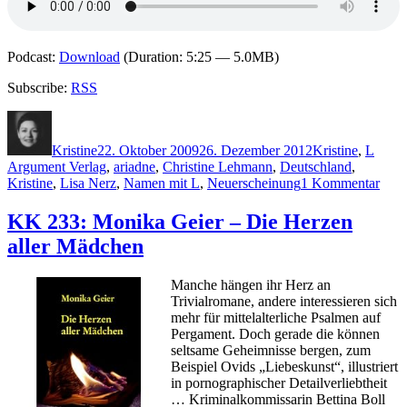
Podcast:
Download
(Duration: 5:25 — 5.0MB)
Subscribe:
RSS
Autor
Veröffentlicht
Kategorien
Schla
am
Kristine
22. Oktober 2009
26. Dezember 2012
Kristine
,
L
Argument Verlag
,
ariadne
,
Christine Lehmann
,
Deutschland
,
zu
Kristine
,
Lisa Nerz
,
Namen mit L
,
Neuerscheinung
1 Kommentar
KK
248:
KK 233: Monika Geier – Die Herzen
Chri
aller Mädchen
Leh
–
Mit
Manche hängen ihr Herz an
Teuf
Trivialromane, andere interessieren sich
mehr für mittelalterliche Psalmen auf
Pergament. Doch gerade die können
seltsame Geheimnisse bergen, zum
Beispiel Ovids „Liebeskunst“, illustriert
in pornographischer Detailverliebtheit
… Kriminalkommissarin Bettina Boll