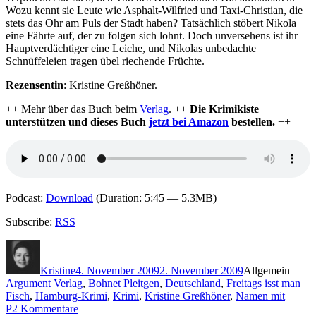
Wozu kennt sie Leute wie Asphalt-Wilfried und Taxi-Christian, die
stets das Ohr am Puls der Stadt haben? Tatsächlich stöbert Nikola
eine Fährte auf, der zu folgen sich lohnt. Doch unversehens ist ihr
Hauptverdächtiger eine Leiche, und Nikolas unbedachte
Schnüffeleien tragen übel riechende Früchte.
Rezensentin
: Kristine Greßhöner.
++ Mehr über das Buch beim
Verlag
. ++
Die Krimikiste
unterstützen und dieses Buch
jetzt bei Amazon
bestellen.
++
Podcast:
Download
(Duration: 5:45 — 5.3MB)
Subscribe:
RSS
Autor
Veröffentlicht
Kategorien
Schla
am
Kristine
4. November 2009
2. November 2009
Allgemein
Argument Verlag
,
Bohnet Pleitgen
,
Deutschland
,
Freitags isst man
Fisch
,
Hamburg-Krimi
,
Krimi
,
Kristine Greßhöner
,
Namen mit
zu
P
2 Kommentare