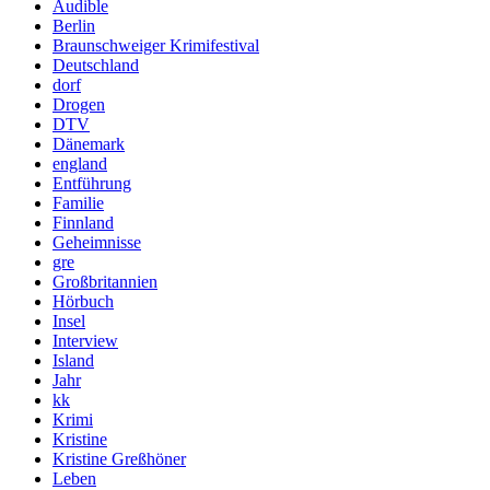
Audible
Berlin
Braunschweiger Krimifestival
Deutschland
dorf
Drogen
DTV
Dänemark
england
Entführung
Familie
Finnland
Geheimnisse
gre
Großbritannien
Hörbuch
Insel
Interview
Island
Jahr
kk
Krimi
Kristine
Kristine Greßhöner
Leben