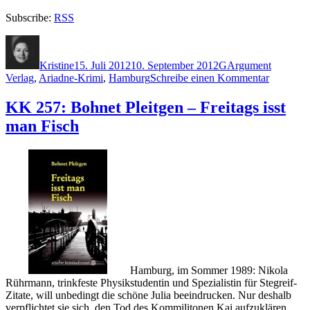
Subscribe:
RSS
Autor
Veröffentlicht
Kategorien
Schlagwörter
am
Kristine
15. Juli 2012
10. September 2012
G
Argument
zu
Verlag
,
Ariadne-Krimi
,
Hamburg
Schreibe einen Kommentar
KK
831:
KK 257: Bohnet Pleitgen – Freitags isst
Anne
man Fisch
Goldman
–
Triangel
Hamburg, im Sommer 1989: Nikola
Rührmann, trinkfeste Physikstudentin und Spezialistin für Stegreif-
Zitate, will unbedingt die schöne Julia beeindrucken. Nur deshalb
verpflichtet sie sich, den Tod des Kommilitonen Kai aufzuklären.