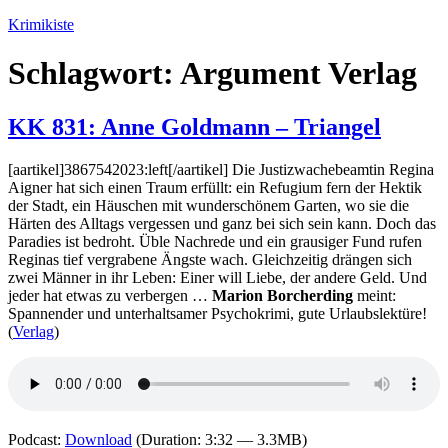
Zum
Krimikiste
Inhalt
springen
Schlagwort:
Argument Verlag
KK 831: Anne Goldmann – Triangel
[aartikel]3867542023:left[/aartikel] Die Justizwachebeamtin Regina
Aigner hat sich einen Traum erfüllt: ein Refugium fern der Hektik
der Stadt, ein Häuschen mit wunderschönem Garten, wo sie die
Härten des Alltags vergessen und ganz bei sich sein kann. Doch das
Paradies ist bedroht. Üble Nachrede und ein grausiger Fund rufen
Reginas tief vergrabene Ängste wach. Gleichzeitig drängen sich
zwei Männer in ihr Leben: Einer will Liebe, der andere Geld. Und
jeder hat etwas zu verbergen …
Marion Borcherding
meint:
Spannender und unterhaltsamer Psychokrimi, gute Urlaubslektüre!
(
Verlag
)
Podcast:
Download
(Duration: 3:32 — 3.3MB)