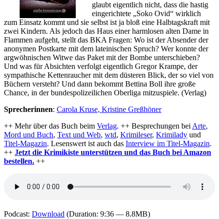
glaubt eigentlich nicht, dass die hastig
eingerichtete „Soko Ovid“ wirklich
zum Einsatz kommt und sie selbst ist ja bloß eine Halbtagskraft mit
zwei Kindern. Als jedoch das Haus einer harmlosen alten Dame in
Flammen aufgeht, stellt das BKA Fragen: Wo ist der Absender der
anonymen Postkarte mit dem lateinischen Spruch? Wer konnte der
argwöhnischen Witwe das Paket mit der Bombe unterschieben?
Und was für Absichten verfolgt eigentlich Gregor Krampe, der
sympathische Kettenraucher mit dem düsteren Blick, der so viel von
Büchern versteht? Und dann bekommt Bettina Boll ihre große
Chance, in der bundespolizeilichen Oberliga mitzuspiele. (Verlag)
Sprecherinnen
:
Carola Kruse, Kristine Greßhöner
++ Mehr über das Buch beim
Verlag
. ++ Besprechungen bei
Arte
,
Mord und Buch
,
Text und Web
,
wtd
,
Krimileser
,
Krimilady
und
Titel-Magazin
. Lesenswert ist auch das
Interview im Titel-Magazin
.
++
Jetzt die Krimikiste unterstützen und das Buch bei Amazon
bestellen.
++
Podcast:
Download
(Duration: 9:36 — 8.8MB)