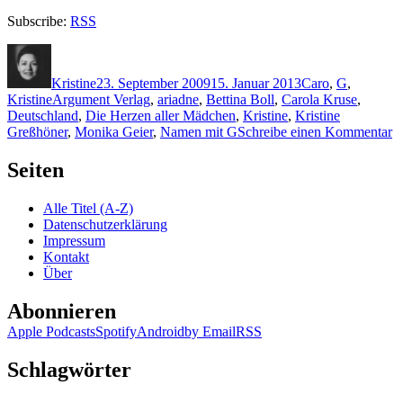
Subscribe:
RSS
Autor
Veröffentlicht
Kategorien
am
Kristine
23. September 2009
15. Januar 2013
Caro
,
G
,
Schlagwörter
Kristine
Argument Verlag
,
ariadne
,
Bettina Boll
,
Carola Kruse
,
Deutschland
,
Die Herzen aller Mädchen
,
Kristine
,
Kristine
z
Greßhöner
,
Monika Geier
,
Namen mit G
Schreibe einen Kommentar
K
2
Seiten
M
G
Alle Titel (A-Z)
–
Datenschutzerklärung
D
Impressum
H
Kontakt
al
Über
M
Abonnieren
Apple Podcasts
Spotify
Android
by Email
RSS
Schlagwörter