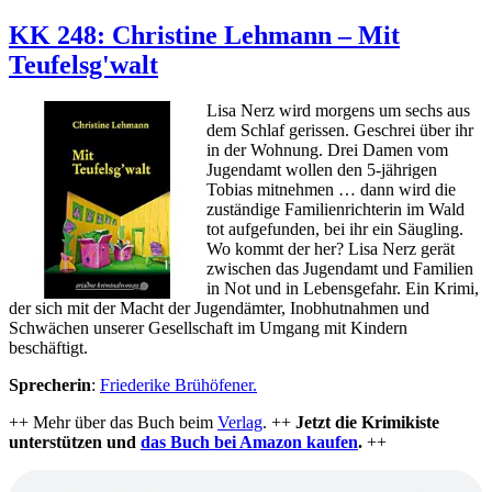
KK
257:
KK 248: Christine Lehmann – Mit
Bohnet
Teufelsg'walt
Pleitgen
–
Freitags
Lisa Nerz wird morgens um sechs aus
isst
dem Schlaf gerissen. Geschrei über ihr
man
in der Wohnung. Drei Damen vom
Fisch
Jugendamt wollen den 5-jährigen
Tobias mitnehmen … dann wird die
zuständige Familienrichterin im Wald
tot aufgefunden, bei ihr ein Säugling.
Wo kommt der her? Lisa Nerz gerät
zwischen das Jugendamt und Familien
in Not und in Lebensgefahr. Ein Krimi,
der sich mit der Macht der Jugendämter, Inobhutnahmen und
Schwächen unserer Gesellschaft im Umgang mit Kindern
beschäftigt.
Sprecherin
:
Friederike Brühöfener.
++ Mehr über das Buch beim
Verlag
. ++
Jetzt die Krimikiste
unterstützen und
das Buch bei Amazon kaufen
.
++