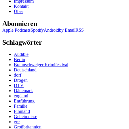
Impressum
Kontakt
Über
Abonnieren
Apple Podcasts
Spotify
Android
by Email
RSS
Schlagwörter
Audible
Berlin
Braunschweiger Krimifestival
Deutschland
dorf
Drogen
DTV
Dänemark
england
Entführung
Familie
Finnland
Geheimnisse
gre
Großbritannien