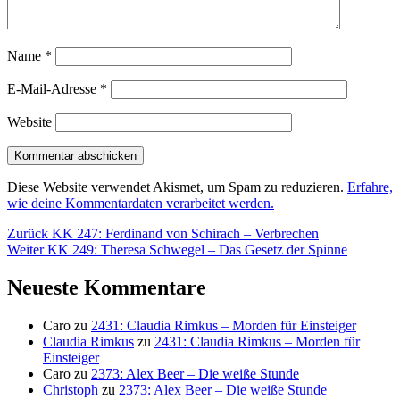
Name
*
E-Mail-Adresse
*
Website
Diese Website verwendet Akismet, um Spam zu reduzieren.
Erfahre,
wie deine Kommentardaten verarbeitet werden.
Beitragsnavigation
Vorheriger
Zurück
KK 247: Ferdinand von Schirach – Verbrechen
Nächster
Beitrag:
Weiter
KK 249: Theresa Schwegel – Das Gesetz der Spinne
Beitrag:
Neueste Kommentare
Caro
zu
2431: Claudia Rimkus – Morden für Einsteiger
Claudia Rimkus
zu
2431: Claudia Rimkus – Morden für
Einsteiger
Caro
zu
2373: Alex Beer – Die weiße Stunde
Christoph
zu
2373: Alex Beer – Die weiße Stunde