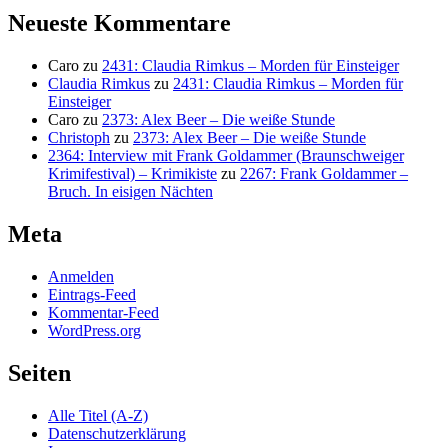
Neueste Kommentare
Caro
zu
2431: Claudia Rimkus – Morden für Einsteiger
Claudia Rimkus
zu
2431: Claudia Rimkus – Morden für
Einsteiger
Caro
zu
2373: Alex Beer – Die weiße Stunde
Christoph
zu
2373: Alex Beer – Die weiße Stunde
2364: Interview mit Frank Goldammer (Braunschweiger
Krimifestival) – Krimikiste
zu
2267: Frank Goldammer –
Bruch. In eisigen Nächten
Meta
Anmelden
Eintrags-Feed
Kommentar-Feed
WordPress.org
Seiten
Alle Titel (A-Z)
Datenschutzerklärung