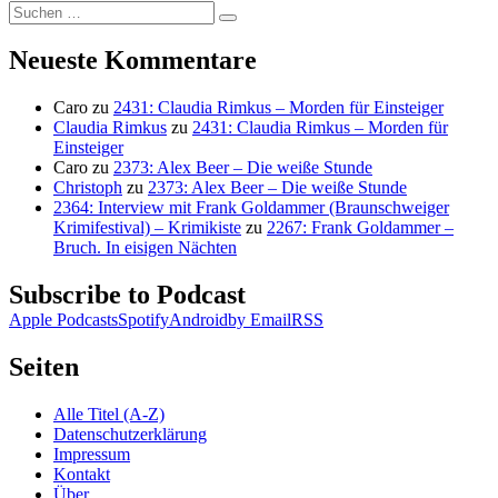
Suchen
Suchen
nach:
Neueste Kommentare
Caro
zu
2431: Claudia Rimkus – Morden für Einsteiger
Claudia Rimkus
zu
2431: Claudia Rimkus – Morden für
Einsteiger
Caro
zu
2373: Alex Beer – Die weiße Stunde
Christoph
zu
2373: Alex Beer – Die weiße Stunde
2364: Interview mit Frank Goldammer (Braunschweiger
Krimifestival) – Krimikiste
zu
2267: Frank Goldammer –
Bruch. In eisigen Nächten
Subscribe to Podcast
Apple Podcasts
Spotify
Android
by Email
RSS
Seiten
Alle Titel (A-Z)
Datenschutzerklärung
Impressum
Kontakt
Über