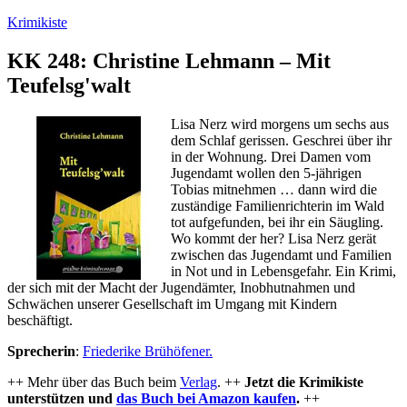
Zum
Krimikiste
Inhalt
springen
KK 248: Christine Lehmann – Mit
Teufelsg'walt
Lisa Nerz wird morgens um sechs aus
dem Schlaf gerissen. Geschrei über ihr
in der Wohnung. Drei Damen vom
Jugendamt wollen den 5-jährigen
Tobias mitnehmen … dann wird die
zuständige Familienrichterin im Wald
tot aufgefunden, bei ihr ein Säugling.
Wo kommt der her? Lisa Nerz gerät
zwischen das Jugendamt und Familien
in Not und in Lebensgefahr. Ein Krimi,
der sich mit der Macht der Jugendämter, Inobhutnahmen und
Schwächen unserer Gesellschaft im Umgang mit Kindern
beschäftigt.
Sprecherin
:
Friederike Brühöfener.
++ Mehr über das Buch beim
Verlag
. ++
Jetzt die Krimikiste
unterstützen und
das Buch bei Amazon kaufen
.
++