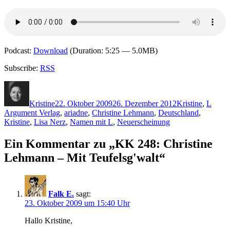
Podcast:
Download
(Duration: 5:25 — 5.0MB)
Subscribe:
RSS
Autor
Veröffentlicht
Kategorien
Schla
am
Kristine
22. Oktober 2009
26. Dezember 2012
Kristine
,
L
Argument Verlag
,
ariadne
,
Christine Lehmann
,
Deutschland
,
Kristine
,
Lisa Nerz
,
Namen mit L
,
Neuerscheinung
Ein Kommentar zu „KK 248: Christine
Lehmann – Mit Teufelsg'walt“
Falk E.
sagt:
23. Oktober 2009 um 15:40 Uhr
Hallo Kristine,