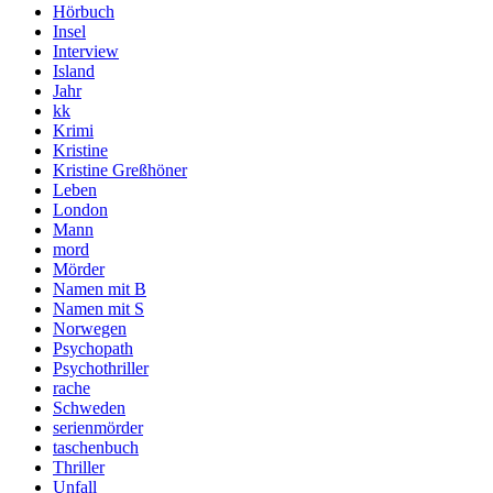
Hörbuch
Insel
Interview
Island
Jahr
kk
Krimi
Kristine
Kristine Greßhöner
Leben
London
Mann
mord
Mörder
Namen mit B
Namen mit S
Norwegen
Psychopath
Psychothriller
rache
Schweden
serienmörder
taschenbuch
Thriller
Unfall