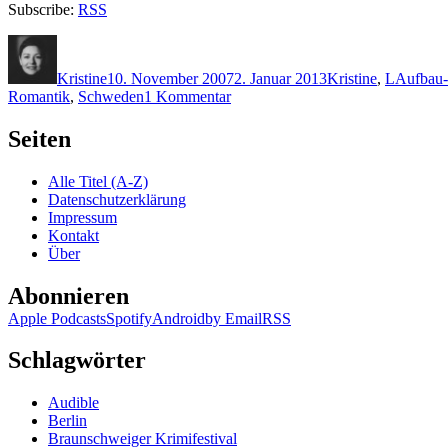
Subscribe:
RSS
Autor
Veröffentlicht
Kategorien
Schlagw
am
Kristine
10. November 2007
2. Januar 2013
Kristine
,
L
Aufbau-
zu
Romantik
,
Schweden
1 Kommentar
Folge
3
Seiten
–
Die
Alle Titel (A-Z)
Krimikiste
Datenschutzerklärung
stellt
Impressum
vor:
Kontakt
Camilla
Über
Läckberg
„Die
Abonnieren
Eisprinzessin
schläft“
Apple Podcasts
Spotify
Android
by Email
RSS
&
„Der
Schlagwörter
Prediger
von
Fjällbacka“
Audible
Berlin
Braunschweiger Krimifestival