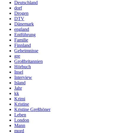
Deutschland
dorf
Drogen
DTV
Dänemark
england
Entführung
Familie
Finnland
Geheimnisse
gre
Großbritannien
Hörbuch
Insel
Interview
Island
Jahr
kk
Krimi
Kristine
Kristine Greßhöner
Leben
London
Mann
mord