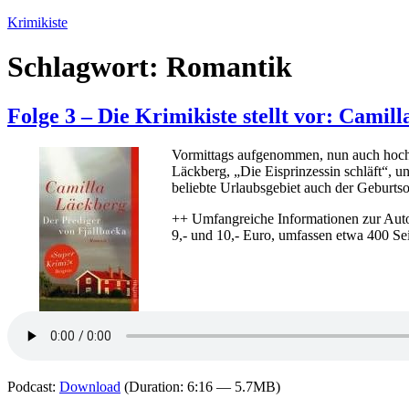
Zum
Krimikiste
Inhalt
springen
Schlagwort:
Romantik
Folge 3 – Die Krimikiste stellt vor: Camil
Vormittags aufgenommen, nun auch hochge
Läckberg, „Die Eisprinzessin schläft“, u
beliebte Urlaubsgebiet auch der Geburtso
++ Umfangreiche Informationen zur Auto
9,- und 10,- Euro, umfassen etwa 400 Se
Podcast:
Download
(Duration: 6:16 — 5.7MB)