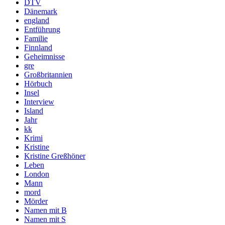
DTV
Dänemark
england
Entführung
Familie
Finnland
Geheimnisse
gre
Großbritannien
Hörbuch
Insel
Interview
Island
Jahr
kk
Krimi
Kristine
Kristine Greßhöner
Leben
London
Mann
mord
Mörder
Namen mit B
Namen mit S