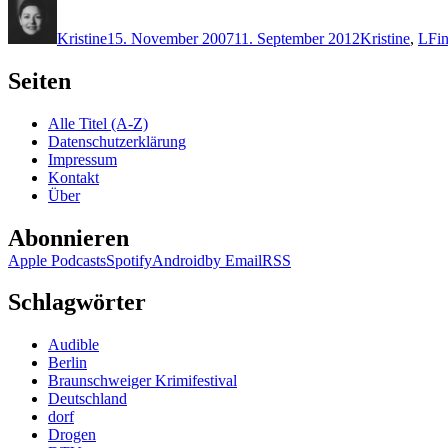
Autor
Veröffentlicht
Kategorien
Sch
am
Kristine
15. November 2007
11. September 2012
Kristine
,
L
Fi
Seiten
Alle Titel (A-Z)
Datenschutzerklärung
Impressum
Kontakt
Über
Abonnieren
Apple Podcasts
Spotify
Android
by Email
RSS
Schlagwörter
Audible
Berlin
Braunschweiger Krimifestival
Deutschland
dorf
Drogen