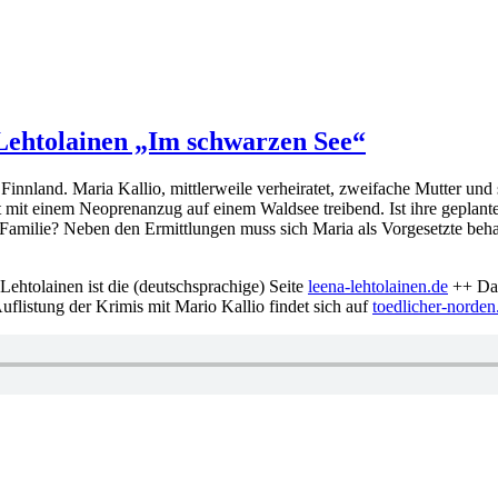
a Lehtolainen „Im schwarzen See“
 Finnland. Maria Kallio, mittlerweile verheiratet, zweifache Mutter un
et mit einem Neoprenanzug auf einem Waldsee treibend. Ist ihre geplan
amilie? Neben den Ermittlungen muss sich Maria als Vorgesetzte behau
Lehtolainen ist die (deutschsprachige) Seite
leena-lehtolainen.de
++ Das
flistung der Krimis mit Mario Kallio findet sich auf
toedlicher-norde