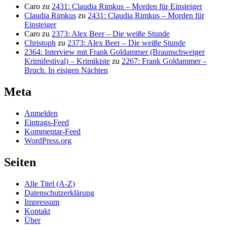
Caro
zu
2431: Claudia Rimkus – Morden für Einsteiger
Claudia Rimkus
zu
2431: Claudia Rimkus – Morden für
Einsteiger
Caro
zu
2373: Alex Beer – Die weiße Stunde
Christoph
zu
2373: Alex Beer – Die weiße Stunde
2364: Interview mit Frank Goldammer (Braunschweiger
Krimifestival) – Krimikiste
zu
2267: Frank Goldammer –
Bruch. In eisigen Nächten
Meta
Anmelden
Eintrags-Feed
Kommentar-Feed
WordPress.org
Seiten
Alle Titel (A-Z)
Datenschutzerklärung
Impressum
Kontakt
Über