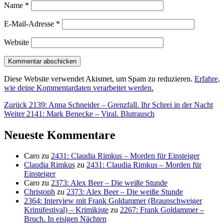
Name
*
E-Mail-Adresse
*
Website
Diese Website verwendet Akismet, um Spam zu reduzieren.
Erfahre,
wie deine Kommentardaten verarbeitet werden.
Beitragsnavigation
Vorheriger
Zurück
2139: Anna Schneider – Grenzfall. Ihr Schrei in der Nacht
Nächster
Beitrag:
Weiter
2141: Mark Benecke – Viral. Blutrausch
Beitrag:
Neueste Kommentare
Caro
zu
2431: Claudia Rimkus – Morden für Einsteiger
Claudia Rimkus
zu
2431: Claudia Rimkus – Morden für
Einsteiger
Caro
zu
2373: Alex Beer – Die weiße Stunde
Christoph
zu
2373: Alex Beer – Die weiße Stunde
2364: Interview mit Frank Goldammer (Braunschweiger
Krimifestival) – Krimikiste
zu
2267: Frank Goldammer –
Bruch. In eisigen Nächten