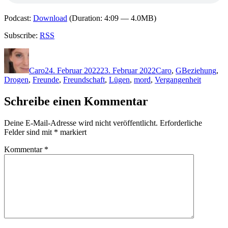
Podcast:
Download
(Duration: 4:09 — 4.0MB)
Subscribe:
RSS
Autor
Veröffentlicht
Kategorien
Schlagwörter
am
Caro
24. Februar 2022
23. Februar 2022
Caro
,
G
Beziehung
,
Drogen
,
Freunde
,
Freundschaft
,
Lügen
,
mord
,
Vergangenheit
Schreibe einen Kommentar
Deine E-Mail-Adresse wird nicht veröffentlicht.
Erforderliche
Felder sind mit
*
markiert
Kommentar
*