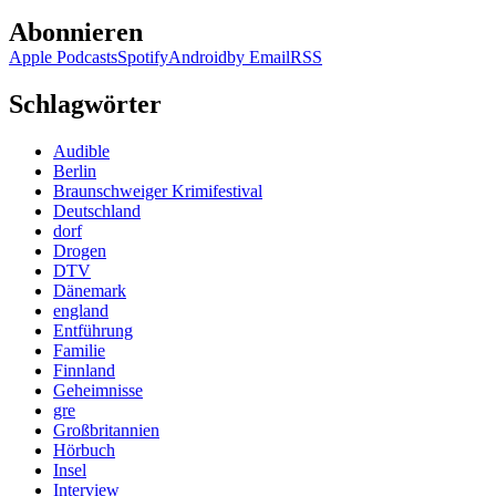
Abonnieren
Apple Podcasts
Spotify
Android
by Email
RSS
Schlagwörter
Audible
Berlin
Braunschweiger Krimifestival
Deutschland
dorf
Drogen
DTV
Dänemark
england
Entführung
Familie
Finnland
Geheimnisse
gre
Großbritannien
Hörbuch
Insel
Interview