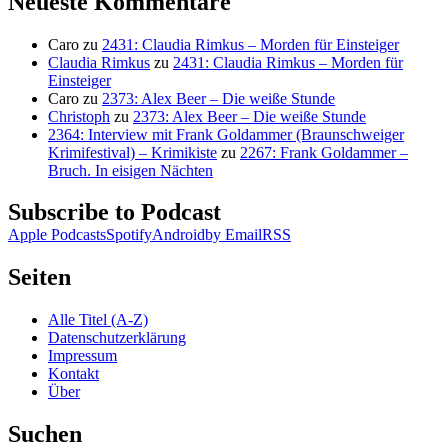
Neueste Kommentare
Caro
zu
2431: Claudia Rimkus – Morden für Einsteiger
Claudia Rimkus
zu
2431: Claudia Rimkus – Morden für
Einsteiger
Caro
zu
2373: Alex Beer – Die weiße Stunde
Christoph
zu
2373: Alex Beer – Die weiße Stunde
2364: Interview mit Frank Goldammer (Braunschweiger
Krimifestival) – Krimikiste
zu
2267: Frank Goldammer –
Bruch. In eisigen Nächten
Subscribe to Podcast
Apple Podcasts
Spotify
Android
by Email
RSS
Seiten
Alle Titel (A-Z)
Datenschutzerklärung
Impressum
Kontakt
Über
Suchen