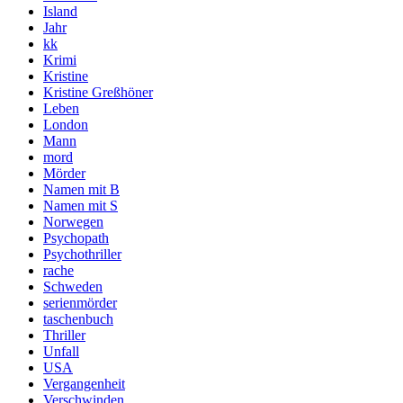
Island
Jahr
kk
Krimi
Kristine
Kristine Greßhöner
Leben
London
Mann
mord
Mörder
Namen mit B
Namen mit S
Norwegen
Psychopath
Psychothriller
rache
Schweden
serienmörder
taschenbuch
Thriller
Unfall
USA
Vergangenheit
Verschwinden