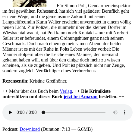
Für Simon Polt, Gendarmerieinspektor
im frei gewählten Ruhestand, hat sich viel geändert: Beruflich geht
er neue Wege, und die gemeinsame Zukunft mit seiner
Langzeitfreundin Karin Walter erscheint unvermutet in einem völlig
neuen Licht. Zur Polizei, die nunmehr über die kleinen Dörfer im
Wiesbachtal wacht, hat Polt kaum noch Kontakt – nur mit Norbert
Sailer ist er befreundet, einem Ordnungshüter ganz nach seinem
Geschmack. Doch nach einem gemeinsamen Abend der beiden
Männer ist es mit der Ruhe in Polts Leben wieder vorbei: Die
Männer stolpern über die Leiche eines Mannes, den niemand
gekannt haben will, und über den einige doch mehr zu wissen
scheinen, als sie zugeben. Und Polt ist plötzlich nicht nur Zeuge,
sondern zugleich Verdächtiger eines Verbrechens…
Rezensentin
: Kristine Greßhöner.
++ Mehr über das Buch beim
Verlag
. ++
Die Krimikiste
unterstützen und dieses Buch
jetzt bei Amazon
bestellen.
++
Podcast:
Download
(Duration: 7:13 — 6.6MB)