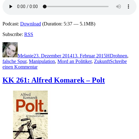
Podcast:
Download
(Duration: 5:37 — 5.1MB)
Subscribe:
RSS
Autor
Veröffentlicht
Kategorien
Schlagwörter
am
Melanie
23. Dezember 2014
13. Februar 2015
H
Drohnen
,
falsche Spur
,
Manipulation
,
Mord an Politiker
,
Zukunft
Schreibe
zu
einen Kommentar
1131:
Tom
KK 261: Alfred Komarek – Polt
Hillenbrand
–
Drohnenland