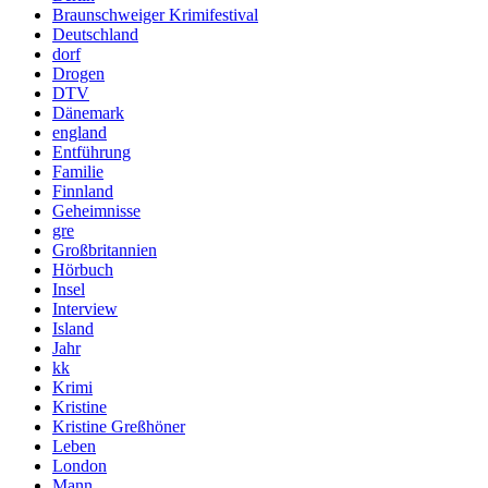
Braunschweiger Krimifestival
Deutschland
dorf
Drogen
DTV
Dänemark
england
Entführung
Familie
Finnland
Geheimnisse
gre
Großbritannien
Hörbuch
Insel
Interview
Island
Jahr
kk
Krimi
Kristine
Kristine Greßhöner
Leben
London
Mann