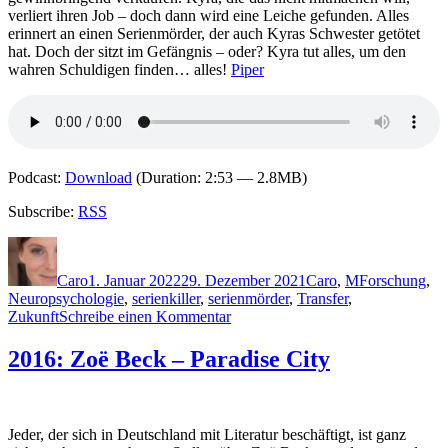
verliert ihren Job – doch dann wird eine Leiche gefunden. Alles
erinnert an einen Serienmörder, der auch Kyras Schwester getötet
hat. Doch der sitzt im Gefängnis – oder? Kyra tut alles, um den
wahren Schuldigen finden… alles!
Piper
Podcast:
Download
(Duration: 2:53 — 2.8MB)
Subscribe:
RSS
Autor
Veröffentlicht
Kategorien
Schlagwörter
am
Caro
1. Januar 2022
29. Dezember 2021
Caro
,
M
Forschung
,
Neuropsychologie
,
serienkiller
,
serienmörder
,
Transfer
,
zu
Zukunft
Schreibe einen Kommentar
2124:
S.E.
2016: Zoë Beck – Paradise City
Moorhead
–
Witness
X.
Jeder, der sich in Deutschland mit Literatur beschäftigt, ist ganz
Deine