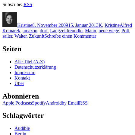
Subscribe:
RSS
Autor
Veröffentlicht
Kategorien
Schlagw
am
Kristine
8. November 2009
15. Januar 2013
K
,
Kristine
Alfred
Komarek
,
amazon
,
dorf
,
Langzeitfreundin
,
Mann
,
neue wege
,
Polt
,
zu
sailer
,
Walter
,
Zukunft
Schreibe einen Kommentar
KK
261:
Seiten
Alfred
Komarek
Alle Titel (A-Z)
–
Datenschutzerklärung
Polt
Impressum
Kontakt
Über
Abonnieren
Apple Podcasts
Spotify
Android
by Email
RSS
Schlagwörter
Audible
Berlin