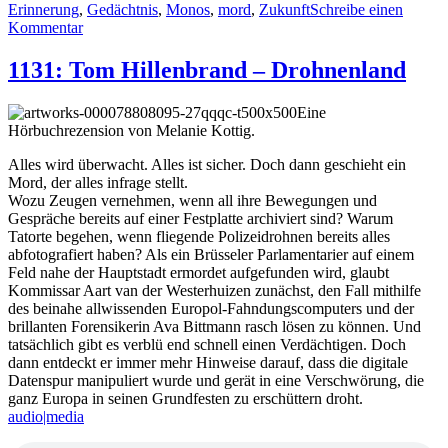
Erinnerung
,
Gedächtnis
,
Monos
,
mord
,
Zukunft
Schreibe einen
zu
Kommentar
1593:
Felicia
1131: Tom Hillenbrand – Drohnenland
Yap
–
Eine
Memory
Hörbuchrezension von Melanie Kottig.
Game
Alles wird überwacht. Alles ist sicher. Doch dann geschieht ein
Mord, der alles infrage stellt.
Wozu Zeugen vernehmen, wenn all ihre Bewegungen und
Gespräche bereits auf einer Festplatte archiviert sind? Warum
Tatorte begehen, wenn fliegende Polizeidrohnen bereits alles
abfotografiert haben? Als ein Brüsseler Parlamentarier auf einem
Feld nahe der Hauptstadt ermordet aufgefunden wird, glaubt
Kommissar Aart van der Westerhuizen zunächst, den Fall mithilfe
des beinahe allwissenden Europol-Fahndungscomputers und der
brillanten Forensikerin Ava Bittmann rasch lösen zu können. Und
tatsächlich gibt es verblü end schnell einen Verdächtigen. Doch
dann entdeckt er immer mehr Hinweise darauf, dass die digitale
Datenspur manipuliert wurde und gerät in eine Verschwörung, die
ganz Europa in seinen Grundfesten zu erschüttern droht.
audio|media