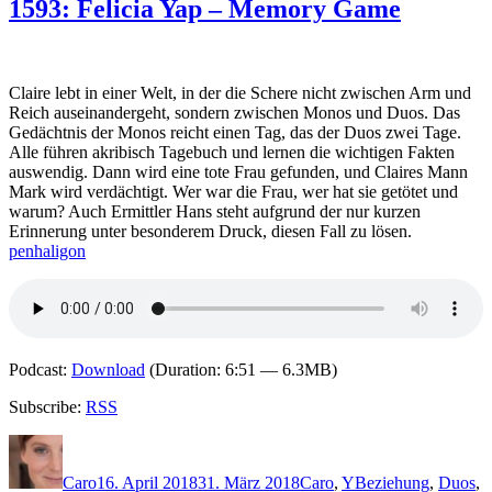
Zoë
1593: Felicia Yap – Memory Game
Beck
–
Paradise
City
Claire lebt in einer Welt, in der die Schere nicht zwischen Arm und
Reich auseinandergeht, sondern zwischen Monos und Duos. Das
Gedächtnis der Monos reicht einen Tag, das der Duos zwei Tage.
Alle führen akribisch Tagebuch und lernen die wichtigen Fakten
auswendig. Dann wird eine tote Frau gefunden, und Claires Mann
Mark wird verdächtigt. Wer war die Frau, wer hat sie getötet und
warum? Auch Ermittler Hans steht aufgrund der nur kurzen
Erinnerung unter besonderem Druck, diesen Fall zu lösen.
penhaligon
Podcast:
Download
(Duration: 6:51 — 6.3MB)
Subscribe:
RSS
Autor
Veröffentlicht
Kategorien
Schlagwörter
am
Caro
16. April 2018
31. März 2018
Caro
,
Y
Beziehung
,
Duos
,