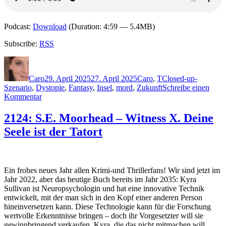
Podcast:
Download
(Duration: 4:59 — 5.4MB)
Subscribe:
RSS
Autor
Veröffentlicht
Kategorien
Schlagwörter
am
Caro
29. April 2025
27. April 2025
Caro
,
T
Closed-up-
Szenario
,
Dystopie
,
Fantasy
,
Insel
,
mord
,
Zukunft
Schreibe einen
zu
Kommentar
2387:
Stuart
2124: S.E. Moorhead – Witness X. Deine
Turton
Seele ist der Tatort
–
Der
letzte
Mord
am
Ein frohes neues Jahr allen Krimi-und Thrillerfans! Wir sind jetzt im
Ende
Jahr 2022, aber das heutige Buch bereits im Jahr 2035: Kyra
der
Sullivan ist Neuropsychologin und hat eine innovative Technik
Welt
entwickelt, mit der man sich in den Kopf einer anderen Person
hineinversetzen kann. Diese Technologie kann für die Forschung
wertvolle Erkenntnisse bringen – doch ihr Vorgesetzter will sie
gewinnbringend verkaufen. Kyra, die das nicht mitmachen will,