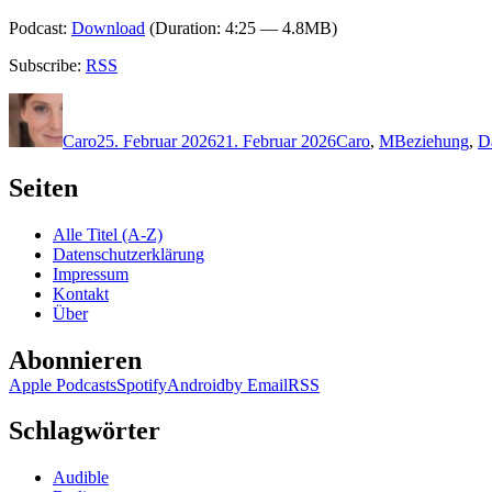
Podcast:
Download
(Duration: 4:25 — 4.8MB)
Subscribe:
RSS
Autor
Veröffentlicht
Kategorien
Schlagwörter
am
Caro
25. Februar 2026
21. Februar 2026
Caro
,
M
Beziehung
,
D
Seiten
Alle Titel (A-Z)
Datenschutzerklärung
Impressum
Kontakt
Über
Abonnieren
Apple Podcasts
Spotify
Android
by Email
RSS
Schlagwörter
Audible