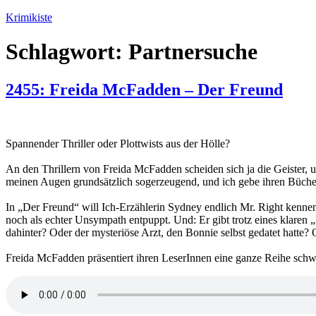
Zum
Krimikiste
Inhalt
springen
Schlagwort:
Partnersuche
2455: Freida McFadden – Der Freund
Spannender Thriller oder Plottwists aus der Hölle?
An den Thrillern von Freida McFadden scheiden sich ja die Geister, 
meinen Augen grundsätzlich sogerzeugend, und ich gebe ihren Bücher
In „Der Freund“ will Ich-Erzählerin Sydney endlich Mr. Right kennenle
noch als echter Unsympath entpuppt. Und: Er gibt trotz eines klare
dahinter? Oder der mysteriöse Arzt, den Bonnie selbst gedatet hatte?
Freida McFadden präsentiert ihren LeserInnen eine ganze Reihe schw