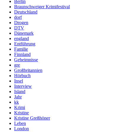
Berlin
Braunschweiger Krimifestival
Deutschland
dorf
Drogen
DTV
Dänemark
england
Entführung
Familie
Finnland
Geheimnisse
gre
Großbritannien
Hörbuch
Insel
Interview
Island
Jahr
kk
Krimi
Kristine
Kristine Greßhöner
Leben
London