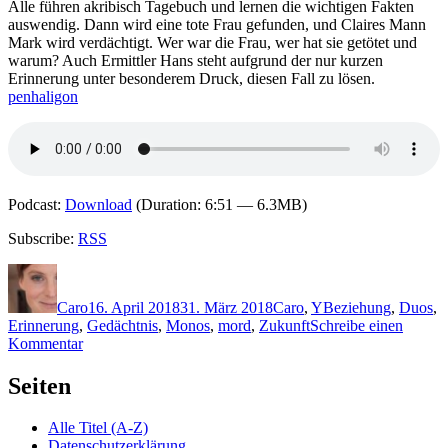
Alle führen akribisch Tagebuch und lernen die wichtigen Fakten
auswendig. Dann wird eine tote Frau gefunden, und Claires Mann
Mark wird verdächtigt. Wer war die Frau, wer hat sie getötet und
warum? Auch Ermittler Hans steht aufgrund der nur kurzen
Erinnerung unter besonderem Druck, diesen Fall zu lösen.
penhaligon
Podcast:
Download
(Duration: 6:51 — 6.3MB)
Subscribe:
RSS
Autor
Veröffentlicht
Kategorien
Schlagwörter
am
Caro
16. April 2018
31. März 2018
Caro
,
Y
Beziehung
,
Duos
,
Erinnerung
,
Gedächtnis
,
Monos
,
mord
,
Zukunft
Schreibe einen
zu
Kommentar
1593:
Felicia
Seiten
Yap
–
Alle Titel (A-Z)
Memory
Datenschutzerklärung