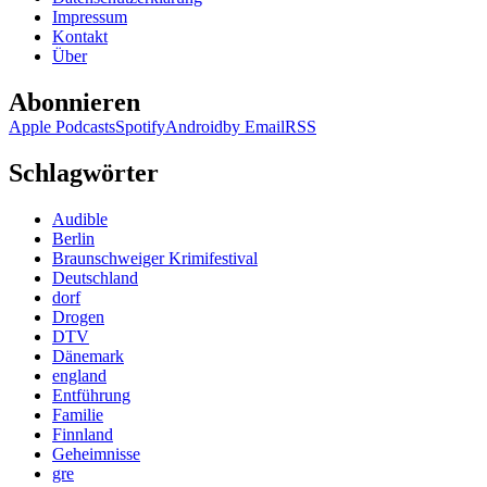
Game
Impressum
Kontakt
Über
Abonnieren
Apple Podcasts
Spotify
Android
by Email
RSS
Schlagwörter
Audible
Berlin
Braunschweiger Krimifestival
Deutschland
dorf
Drogen
DTV
Dänemark
england
Entführung
Familie
Finnland
Geheimnisse
gre