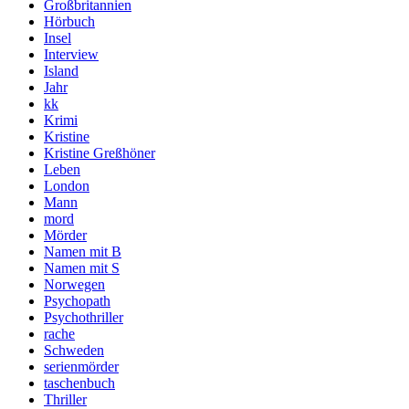
Großbritannien
Hörbuch
Insel
Interview
Island
Jahr
kk
Krimi
Kristine
Kristine Greßhöner
Leben
London
Mann
mord
Mörder
Namen mit B
Namen mit S
Norwegen
Psychopath
Psychothriller
rache
Schweden
serienmörder
taschenbuch
Thriller