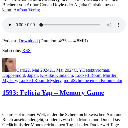
Büchern von Arthur Conan Doyle oder Agatha Christie messen
kann!
Aufbau Verlag
Podcast:
Download
(Duration: 4:35 — 4.8MB)
Subscribe:
RSS
Autor
Veröffentlicht
Kategorien
Schlagwörter
am
Caro
22. Mai 2024
21. Mai 2024
C
,
Y
Detektivroman
,
Doppelmord
,
Japan
,
Kosuke Kindaichi
,
Locked-Room-Murder-
zu
Mystery
,
Locked-Room-Mystery
,
mord
Schreibe einen Kommentar
23
Sei
1593: Felicia Yap – Memory Game
Yo
–
Di
rät
Claire lebt in einer Welt, in der die Schere nicht zwischen Arm und
Hon
Reich auseinandergeht, sondern zwischen Monos und Duos. Das
Mo
Gedächtnis der Monos reicht einen Tag, das der Duos zwei Tage.