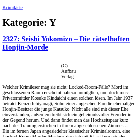
Zum
Krimikiste
Inhalt
springen
Kategorie:
Y
2327: Seishi Yokomizo – Die rätselhaften
Honjin-Morde
(C)
Aufbau
Verlag
Welcher Krimileser mag sie nicht: Locked-Room-Fälle? Mord im
geschlossenen Raum erscheint nahezu unmöglich, und doch muss
Privatermittler Kosuke Kindaichi einen solchen lösen. Im Jahr 1937
heiratet Kenzo Ichiyanagi, Sohn einer angesehen Familie ehemaliger
Honjin-Besitzer die junge Katsuko. Nicht alle sind mit dieser Ehe
einverstanden, außerdem treibt sich ein geheimnisvoller Fremder in
der Gegend herum. Und dann findet man das Hochzeitspaar kurz
nach der Trauung erstochen in ihrem abgeschlossenen Zimmer…
Ein im fernen Japan angesiedelter klassischer Kriminalroman, eine
Locked-Room-Murder-Mystery, der sich mit Klassikern wie den