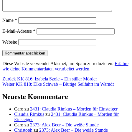
Name
*
E-Mail-Adresse
*
Website
Diese Website verwendet Akismet, um Spam zu reduzieren.
Erfahre,
wie deine Kommentardaten verarbeitet werden.
Beitragsnavigation
Vorheriger
Zurück
KK 816: Izabela Szolc – Ein stiller Mörder
Nächster
Beitrag:
Weiter
KK 818: Elke Schwab – Blutige Seilfahrt im Warndt
Beitrag:
Neueste Kommentare
Caro
zu
2431: Claudia Rimkus – Morden für Einsteiger
Claudia Rimkus
zu
2431: Claudia Rimkus – Morden für
Einsteiger
Caro
zu
2373: Alex Beer – Die weiße Stunde
Christoph
zu
2373: Alex Beer – Die weiße Stunde