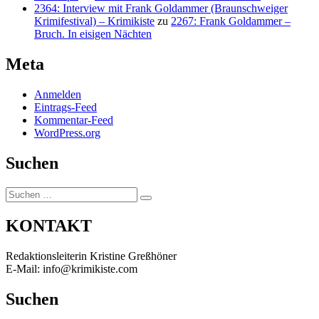
2364: Interview mit Frank Goldammer (Braunschweiger
Krimifestival) – Krimikiste
zu
2267: Frank Goldammer –
Bruch. In eisigen Nächten
Meta
Anmelden
Eintrags-Feed
Kommentar-Feed
WordPress.org
Suchen
Suchen
Suchen
nach:
KONTAKT
Redaktionsleiterin Kristine Greßhöner
E-Mail: info@krimikiste.com
Suchen