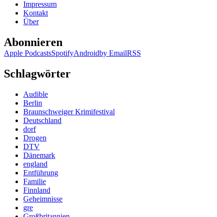
Impressum
Kontakt
Über
Abonnieren
Apple Podcasts
Spotify
Android
by Email
RSS
Schlagwörter
Audible
Berlin
Braunschweiger Krimifestival
Deutschland
dorf
Drogen
DTV
Dänemark
england
Entführung
Familie
Finnland
Geheimnisse
gre
Großbritannien