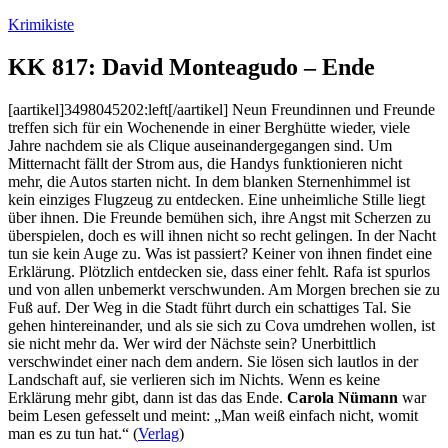
Zum
Krimikiste
Inhalt
springen
KK 817: David Monteagudo – Ende
[aartikel]3498045202:left[/aartikel] Neun Freundinnen und Freunde
treffen sich für ein Wochenende in einer Berghütte wieder, viele
Jahre nachdem sie als Clique auseinandergegangen sind. Um
Mitternacht fällt der Strom aus, die Handys funktionieren nicht
mehr, die Autos starten nicht. In dem blanken Sternenhimmel ist
kein einziges Flugzeug zu entdecken. Eine unheimliche Stille liegt
über ihnen. Die Freunde bemühen sich, ihre Angst mit Scherzen zu
überspielen, doch es will ihnen nicht so recht gelingen. In der Nacht
tun sie kein Auge zu. Was ist passiert? Keiner von ihnen findet eine
Erklärung. Plötzlich entdecken sie, dass einer fehlt. Rafa ist spurlos
und von allen unbemerkt verschwunden. Am Morgen brechen sie zu
Fuß auf. Der Weg in die Stadt führt durch ein schattiges Tal. Sie
gehen hintereinander, und als sie sich zu Cova umdrehen wollen, ist
sie nicht mehr da. Wer wird der Nächste sein? Unerbittlich
verschwindet einer nach dem andern. Sie lösen sich lautlos in der
Landschaft auf, sie verlieren sich im Nichts. Wenn es keine
Erklärung mehr gibt, dann ist das das Ende.
Carola Nümann
war
beim Lesen gefesselt und meint: „Man weiß einfach nicht, womit
man es zu tun hat.“ (
Verlag
)