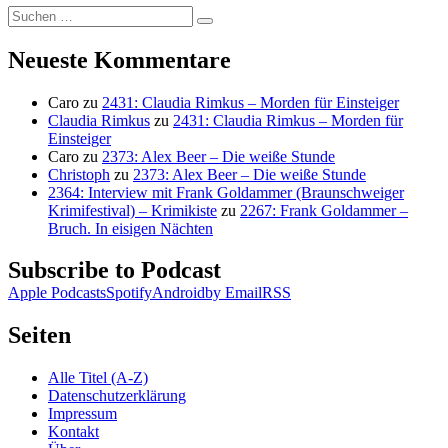
Suchen
Suchen
nach:
Neueste Kommentare
Caro
zu
2431: Claudia Rimkus – Morden für Einsteiger
Claudia Rimkus
zu
2431: Claudia Rimkus – Morden für
Einsteiger
Caro
zu
2373: Alex Beer – Die weiße Stunde
Christoph
zu
2373: Alex Beer – Die weiße Stunde
2364: Interview mit Frank Goldammer (Braunschweiger
Krimifestival) – Krimikiste
zu
2267: Frank Goldammer –
Bruch. In eisigen Nächten
Subscribe to Podcast
Apple Podcasts
Spotify
Android
by Email
RSS
Seiten
Alle Titel (A-Z)
Datenschutzerklärung
Impressum
Kontakt