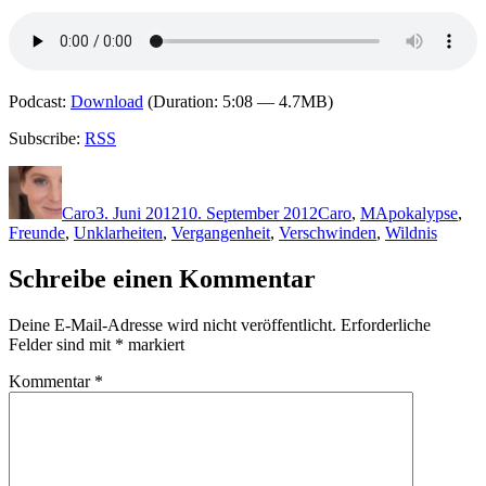
Podcast:
Download
(Duration: 5:08 — 4.7MB)
Subscribe:
RSS
Autor
Veröffentlicht
Kategorien
Schlagwörter
am
Caro
3. Juni 2012
10. September 2012
Caro
,
M
Apokalypse
,
Freunde
,
Unklarheiten
,
Vergangenheit
,
Verschwinden
,
Wildnis
Schreibe einen Kommentar
Deine E-Mail-Adresse wird nicht veröffentlicht.
Erforderliche
Felder sind mit
*
markiert
Kommentar
*