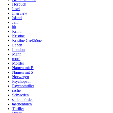
Hörbuch
Insel
Interview
Island
Jahr
kk
Krimi
Kristine
Kristine Greßhöner
Leben
London
Mann
mord
Mörder
Namen mit B
Namen mit S
Norwegen
Psychopath
Psychothriller
rache
Schweden
serienmörder
taschenbuch
Thriller