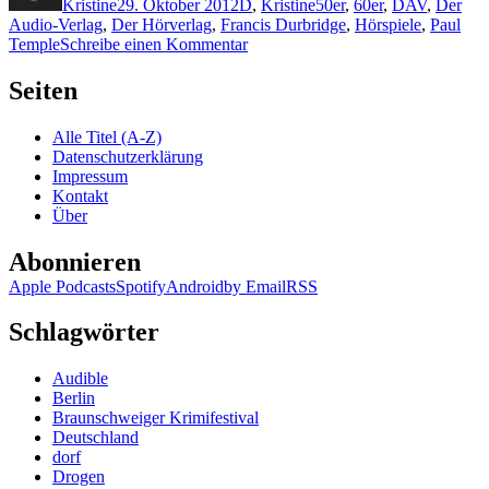
Kristine
29. Oktober 2012
D
,
Kristine
50er
,
60er
,
DAV
,
Der
Audio-Verlag
,
Der Hörverlag
,
Francis Durbridge
,
Hörspiele
,
Paul
zu
Temple
Schreibe einen Kommentar
881:
Durbridge
Seiten
zum
100.
Alle Titel (A-Z)
Geburtstag
Datenschutzerklärung
Impressum
Kontakt
Über
Abonnieren
Apple Podcasts
Spotify
Android
by Email
RSS
Schlagwörter
Audible
Berlin
Braunschweiger Krimifestival
Deutschland
dorf
Drogen