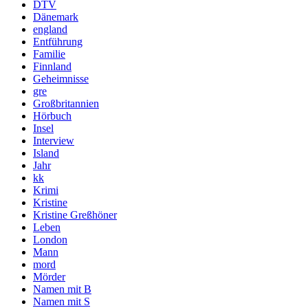
DTV
Dänemark
england
Entführung
Familie
Finnland
Geheimnisse
gre
Großbritannien
Hörbuch
Insel
Interview
Island
Jahr
kk
Krimi
Kristine
Kristine Greßhöner
Leben
London
Mann
mord
Mörder
Namen mit B
Namen mit S