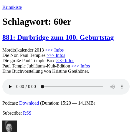
Zum
Krimikiste
Inhalt
springen
Schlagwort:
60er
881: Durbridge zum 100. Geburtstag
Mord(s)kalender 2013
>>> Infos
Die Non-Paul-Temples
>>> Infos
Die große Paul Temple Box
>>> Infos
Paul Temple Jubiläums-Kult-Edition
>>> Infos
Eine Buchvorstellung von Kristine Greßhöner.
Podcast:
Download
(Duration: 15:20 — 14.1MB)
Subscribe:
RSS
Autor
Veröffentlicht
Kategorien
Schlagwörter
am