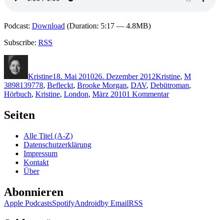
Podcast:
Download
(Duration: 5:17 — 4.8MB)
Subscribe:
RSS
Autor
Veröffentlicht
Kategorien
Schlagwö
am
Kristine
18. Mai 2010
26. Dezember 2012
Kristine
,
M
3898139778
,
Befleckt
,
Brooke Morgan
,
DAV
,
Debütroman
,
zu
Hörbuch
,
Kristine
,
London
,
März 2010
1 Kommentar
KK
440:
Seiten
Brooke
Morgan
Alle Titel (A-Z)
–
Datenschutzerklärung
Befleckt
Impressum
(Audio)
Kontakt
Über
Abonnieren
Apple Podcasts
Spotify
Android
by Email
RSS