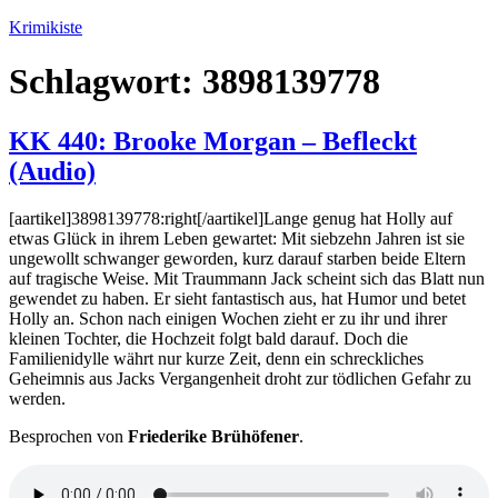
Zum
Krimikiste
Inhalt
springen
Schlagwort:
3898139778
KK 440: Brooke Morgan – Befleckt
(Audio)
[aartikel]3898139778:right[/aartikel]Lange genug hat Holly auf
etwas Glück in ihrem Leben gewartet: Mit siebzehn Jahren ist sie
ungewollt schwanger geworden, kurz darauf starben beide Eltern
auf tragische Weise. Mit Traummann Jack scheint sich das Blatt nun
gewendet zu haben. Er sieht fantastisch aus, hat Humor und betet
Holly an. Schon nach einigen Wochen zieht er zu ihr und ihrer
kleinen Tochter, die Hochzeit folgt bald darauf. Doch die
Familienidylle währt nur kurze Zeit, denn ein schreckliches
Geheimnis aus Jacks Vergangenheit droht zur tödlichen Gefahr zu
werden.
Besprochen von
Friederike Brühöfener
.