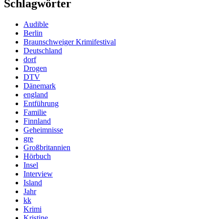
Schlagwörter
Audible
Berlin
Braunschweiger Krimifestival
Deutschland
dorf
Drogen
DTV
Dänemark
england
Entführung
Familie
Finnland
Geheimnisse
gre
Großbritannien
Hörbuch
Insel
Interview
Island
Jahr
kk
Krimi
Kristine