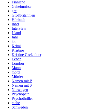
Finnland
Geheimnisse
gre
Großbritannien
Hörbuch
Insel
Interview
Island
Jahr
kk
Krimi
Kristine
Kristine Greßhöner
Leben
London
Mann
mord
Mörder
Namen mit B
Namen mit S
Norwegen
Psychopath
Psychothriller
rache
Schweden