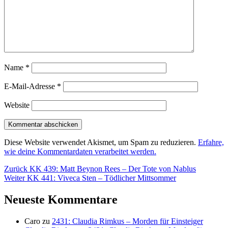
Name
*
E-Mail-Adresse
*
Website
Diese Website verwendet Akismet, um Spam zu reduzieren.
Erfahre,
wie deine Kommentardaten verarbeitet werden.
Beitragsnavigation
Vorheriger
Zurück
KK 439: Matt Beynon Rees – Der Tote von Nablus
Nächster
Beitrag:
Weiter
KK 441: Viveca Sten – Tödlicher Mittsommer
Beitrag:
Neueste Kommentare
Caro
zu
2431: Claudia Rimkus – Morden für Einsteiger