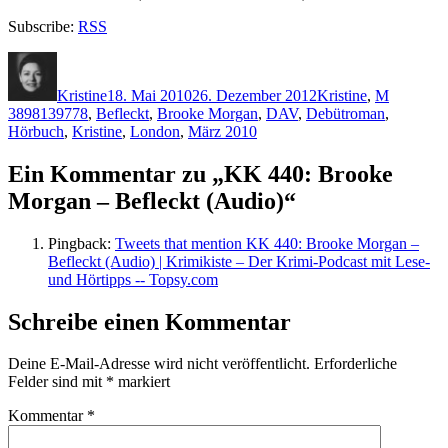
Subscribe:
RSS
Autor
Veröffentlicht
Kategorien
Schlagwö
am
Kristine
18. Mai 2010
26. Dezember 2012
Kristine
,
M
3898139778
,
Befleckt
,
Brooke Morgan
,
DAV
,
Debütroman
,
Hörbuch
,
Kristine
,
London
,
März 2010
Ein Kommentar zu „KK 440: Brooke
Morgan – Befleckt (Audio)“
Pingback:
Tweets that mention KK 440: Brooke Morgan –
Befleckt (Audio) | Krimikiste – Der Krimi-Podcast mit Lese-
und Hörtipps -- Topsy.com
Schreibe einen Kommentar
Deine E-Mail-Adresse wird nicht veröffentlicht.
Erforderliche
Felder sind mit
*
markiert
Kommentar
*