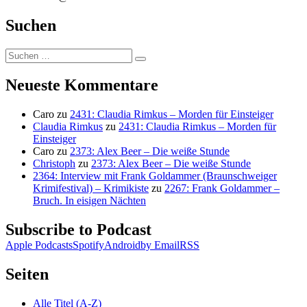
Suchen
Suchen
Suchen
nach:
Neueste Kommentare
Caro
zu
2431: Claudia Rimkus – Morden für Einsteiger
Claudia Rimkus
zu
2431: Claudia Rimkus – Morden für
Einsteiger
Caro
zu
2373: Alex Beer – Die weiße Stunde
Christoph
zu
2373: Alex Beer – Die weiße Stunde
2364: Interview mit Frank Goldammer (Braunschweiger
Krimifestival) – Krimikiste
zu
2267: Frank Goldammer –
Bruch. In eisigen Nächten
Subscribe to Podcast
Apple Podcasts
Spotify
Android
by Email
RSS
Seiten
Alle Titel (A-Z)