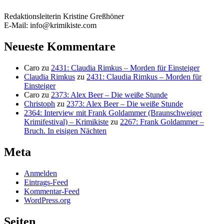
Redaktionsleiterin Kristine Greßhöner
E-Mail: info@krimikiste.com
Neueste Kommentare
Caro
zu
2431: Claudia Rimkus – Morden für Einsteiger
Claudia Rimkus
zu
2431: Claudia Rimkus – Morden für
Einsteiger
Caro
zu
2373: Alex Beer – Die weiße Stunde
Christoph
zu
2373: Alex Beer – Die weiße Stunde
2364: Interview mit Frank Goldammer (Braunschweiger
Krimifestival) – Krimikiste
zu
2267: Frank Goldammer –
Bruch. In eisigen Nächten
Meta
Anmelden
Eintrags-Feed
Kommentar-Feed
WordPress.org
Seiten