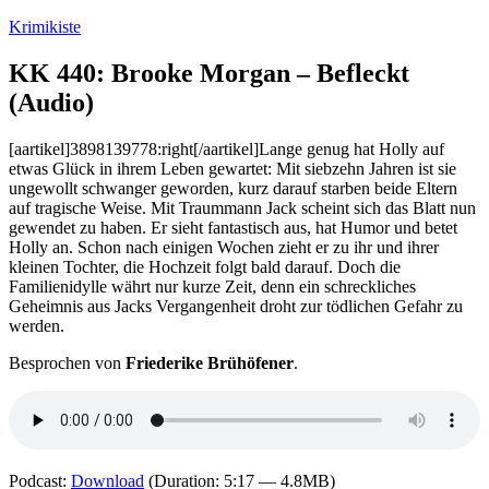
Zum
Krimikiste
Inhalt
springen
KK 440: Brooke Morgan – Befleckt
(Audio)
[aartikel]3898139778:right[/aartikel]Lange genug hat Holly auf
etwas Glück in ihrem Leben gewartet: Mit siebzehn Jahren ist sie
ungewollt schwanger geworden, kurz darauf starben beide Eltern
auf tragische Weise. Mit Traummann Jack scheint sich das Blatt nun
gewendet zu haben. Er sieht fantastisch aus, hat Humor und betet
Holly an. Schon nach einigen Wochen zieht er zu ihr und ihrer
kleinen Tochter, die Hochzeit folgt bald darauf. Doch die
Familienidylle währt nur kurze Zeit, denn ein schreckliches
Geheimnis aus Jacks Vergangenheit droht zur tödlichen Gefahr zu
werden.
Besprochen von
Friederike Brühöfener
.
Podcast:
Download
(Duration: 5:17 — 4.8MB)