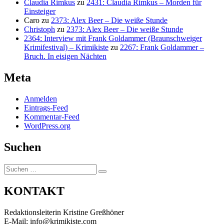
Claudia Rimkus
zu
2431: Claudia Rimkus – Morden für
Einsteiger
Caro
zu
2373: Alex Beer – Die weiße Stunde
Christoph
zu
2373: Alex Beer – Die weiße Stunde
2364: Interview mit Frank Goldammer (Braunschweiger
Krimifestival) – Krimikiste
zu
2267: Frank Goldammer –
Bruch. In eisigen Nächten
Meta
Anmelden
Eintrags-Feed
Kommentar-Feed
WordPress.org
Suchen
Suchen
Suchen
nach:
KONTAKT
Redaktionsleiterin Kristine Greßhöner
E-Mail: info@krimikiste.com