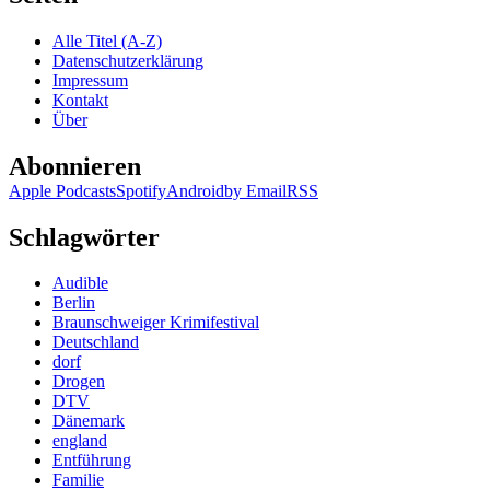
Alle Titel (A-Z)
Datenschutzerklärung
Impressum
Kontakt
Über
Abonnieren
Apple Podcasts
Spotify
Android
by Email
RSS
Schlagwörter
Audible
Berlin
Braunschweiger Krimifestival
Deutschland
dorf
Drogen
DTV
Dänemark
england
Entführung
Familie