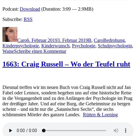
Podcast:
Download
(Duration: 3:09 — 2.9MB)
Subscribe:
RSS
Autor
Veröffentlicht
Kategorien
Schlagwörter
am
Caro
6. Februar 2019
3. Februar 2019
B
,
Caro
Bedrohung
,
Kinderpsychologie
,
Kinderwunsch
,
Psychologie
,
Schulpsychologin
,
zu
Waise
Schreibe einen Kommentar
1727:
Jenny
1663: Craig Russell – Wo der Teufel ruht
Blackhurst
–
Das
Böse
Diesmal treffen wir im neuen Buch von Craig Russell nicht auf Jan
in
Fabel oder Lennox, sondern begeben uns auf eine historische Reise
deinen
in die Vergangenheit und zu den Anfängen der Psychologie im Prag
Augen
der dreißiger Jahre. Und auf eine Burg, die Geheimnisse zu bergen
scheint – und nicht nur die „Satanischen Sechs“, die sechs
schlimmsten Mörder des ganzen Landes.
Rütten & Loening