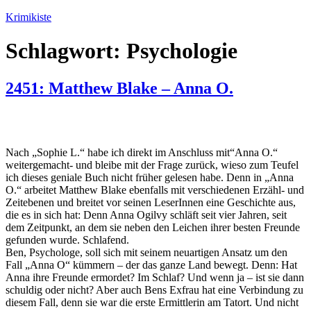
Zum
Krimikiste
Inhalt
springen
Schlagwort:
Psychologie
2451: Matthew Blake – Anna O.
Nach „Sophie L.“ habe ich direkt im Anschluss mit“Anna O.“
weitergemacht- und bleibe mit der Frage zurück, wieso zum Teufel
ich dieses geniale Buch nicht früher gelesen habe. Denn in „Anna
O.“ arbeitet Matthew Blake ebenfalls mit verschiedenen Erzähl- und
Zeitebenen und breitet vor seinen LeserInnen eine Geschichte aus,
die es in sich hat: Denn Anna Ogilvy schläft seit vier Jahren, seit
dem Zeitpunkt, an dem sie neben den Leichen ihrer besten Freunde
gefunden wurde. Schlafend.
Ben, Psychologe, soll sich mit seinem neuartigen Ansatz um den
Fall „Anna O“ kümmern – der das ganze Land bewegt. Denn: Hat
Anna ihre Freunde ermordet? Im Schlaf? Und wenn ja – ist sie dann
schuldig oder nicht? Aber auch Bens Exfrau hat eine Verbindung zu
diesem Fall, denn sie war die erste Ermittlerin am Tatort. Und nicht