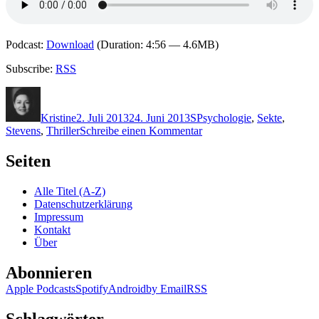
Podcast:
Download
(Duration: 4:56 — 4.6MB)
Subscribe:
RSS
Autor
Veröffentlicht
Kategorien
Schlagwörter
am
Kristine
2. Juli 2013
24. Juni 2013
S
Psychologie
,
Sekte
,
zu
Stevens
,
Thriller
Schreibe einen Kommentar
968:
Chevy
Seiten
Stevens
–
Alle Titel (A-Z)
Blick
Datenschutzerklärung
in
Impressum
die
Kontakt
Angst
Über
Abonnieren
Apple Podcasts
Spotify
Android
by Email
RSS
Schlagwörter