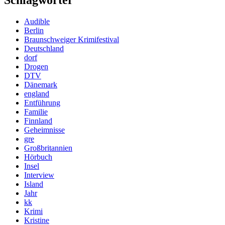
Audible
Berlin
Braunschweiger Krimifestival
Deutschland
dorf
Drogen
DTV
Dänemark
england
Entführung
Familie
Finnland
Geheimnisse
gre
Großbritannien
Hörbuch
Insel
Interview
Island
Jahr
kk
Krimi
Kristine