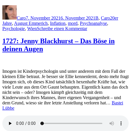
Autor
Veröffentlicht
Kategorien
Schlagwört
am
Caro
7. November 2021
6. November 2021
B
,
Caro
20er
Jahre
,
August Emmerich
,
Inflation
,
mord
,
Psychoanalyse
,
zu
Psychologie
,
Wien
Schreibe einen Kommentar
2117:
Alex
1727: Jenny Blackhurst – Das Böse in
Beer
deinen Augen
–
Der
letzte
Tod
Imogen ist Kinderpsychologin und unter anderem mit dem Fall der
kleinen Ellie betraut. Je besser sie Ellie kennenlernt, desto mehr fragt
Imogen sich, ob dieses Kind tatsächlich hexenhafte Kräfte hat, wie
viele Leute aus dem Ort Gaunt behaupten. Eigentlich kann das doch
nicht sein – oder? Imogen kämpft gleichzeitig mit dem
Kinderwunsch ihres Mannes, ihrer eigenen Vergangenheit – und
dem Grund, wieso sie ihre letzte Anstellung verloren hat…
Bastei
Lübbe