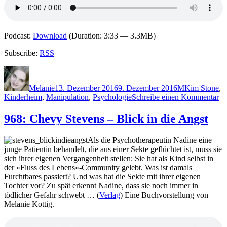
Podcast:
Download
(Duration: 3:33 — 3.3MB)
Subscribe:
RSS
Autor
Veröffentlicht
Kategorien
Schlagwörter
am
Melanie
13. Dezember 2016
9. Dezember 2016
M
Kim Stone
,
zu
Kinderheim
,
Manipulation
,
Psychologie
Schreibe einen Kommentar
13
An
968: Chevy Stevens – Blick in die Angst
Ma
–
Als die Psychotherapeutin Nadine eine
Ev
junge Patientin behandelt, die aus einer Sekte geflüchtet ist, muss sie
G
sich ihrer eigenen Vergangenheit stellen: Sie hat als Kind selbst in
der »Fluss des Lebens«-Community gelebt. Was ist damals
Furchtbares passiert? Und was hat die Sekte mit ihrer eigenen
Tochter vor? Zu spät erkennt Nadine, dass sie noch immer in
tödlicher Gefahr schwebt … (
Verlag
) Eine Buchvorstellung von
Melanie Kottig.