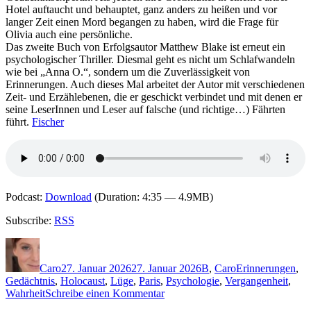
Hotel auftaucht und behauptet, ganz anders zu heißen und vor
langer Zeit einen Mord begangen zu haben, wird die Frage für
Olivia auch eine persönliche.
Das zweite Buch von Erfolgsautor Matthew Blake ist erneut ein
psychologischer Thriller. Diesmal geht es nicht um Schlafwandeln
wie bei „Anna O.“, sondern um die Zuverlässigkeit von
Erinnerungen. Auch dieses Mal arbeitet der Autor mit verschiedenen
Zeit- und Erzählebenen, die er geschickt verbindet und mit denen er
seine LeserInnen und Leser auf falsche (und richtige…) Fährten
führt.
Fischer
Podcast:
Download
(Duration: 4:35 — 4.9MB)
Subscribe:
RSS
Autor
Veröffentlicht
Kategorien
Schlagwörter
am
Caro
27. Januar 2026
27. Januar 2026
B
,
Caro
Erinnerungen
,
Gedächtnis
,
Holocaust
,
Lüge
,
Paris
,
Psychologie
,
Vergangenheit
,
zu
Wahrheit
Schreibe einen Kommentar
2450: