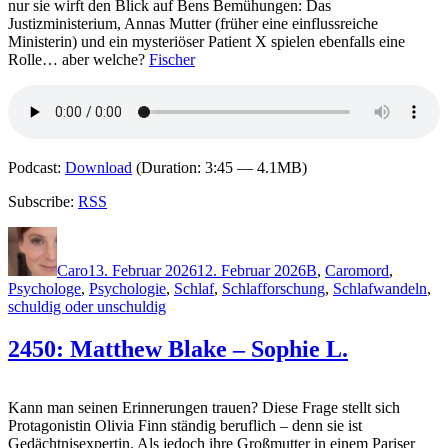
nur sie wirft den Blick auf Bens Bemühungen: Das
Justizministerium, Annas Mutter (früher eine einflussreiche
Ministerin) und ein mysteriöser Patient X spielen ebenfalls eine
Rolle… aber welche?
Fischer
Podcast:
Download
(Duration: 3:45 — 4.1MB)
Subscribe:
RSS
Autor
Veröffentlicht
Kategorien
Schlagwörter
am
Caro
13. Februar 2026
12. Februar 2026
B
,
Caro
mord
,
Psychologe
,
Psychologie
,
Schlaf
,
Schlafforschung
,
Schlafwandeln
,
schuldig oder unschuldig
2450: Matthew Blake – Sophie L.
Kann man seinen Erinnerungen trauen? Diese Frage stellt sich
Protagonistin Olivia Finn ständig beruflich – denn sie ist
Gedächtnisexpertin. Als jedoch ihre Großmutter in einem Pariser