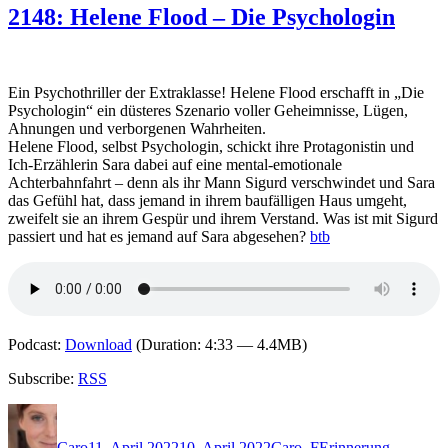
Matthew
2148: Helene Flood – Die Psychologin
Blake
–
Sophie
L.
Ein Psychothriller der Extraklasse! Helene Flood erschafft in „Die
Psychologin“ ein düsteres Szenario voller Geheimnisse, Lügen,
Ahnungen und verborgenen Wahrheiten.
Helene Flood, selbst Psychologin, schickt ihre Protagonistin und
Ich-Erzählerin Sara dabei auf eine mental-emotionale
Achterbahnfahrt – denn als ihr Mann Sigurd verschwindet und Sara
das Gefühl hat, dass jemand in ihrem baufälligen Haus umgeht,
zweifelt sie an ihrem Gespür und ihrem Verstand. Was ist mit Sigurd
passiert und hat es jemand auf Sara abgesehen?
btb
Podcast:
Download
(Duration: 4:33 — 4.4MB)
Subscribe:
RSS
Autor
Veröffentlicht
Kategorien
Schlagwörter
am
Caro
11. April 2022
10. April 2022
Caro
,
F
Erinnerung
,