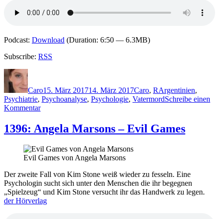
Podcast:
Download
(Duration: 6:50 — 6.3MB)
Subscribe:
RSS
Autor
Veröffentlicht
Kategorien
Schlagwörter
am
Caro
15. März 2017
14. März 2017
Caro
,
R
Argentinien
,
Psychiatrie
,
Psychoanalyse
,
Psychologie
,
Vatermord
Schreibe einen
zu
Kommentar
1420:
Gabriel
1396: Angela Marsons – Evil Games
Rolón
–
Der
Evil Games von Angela Marsons
Psychologe
Der zweite Fall von Kim Stone weiß wieder zu fesseln. Eine
Psychologin sucht sich unter den Menschen die ihr begegnen
„Spielzeug“ und Kim Stone versucht ihr das Handwerk zu legen.
der Hörverlag