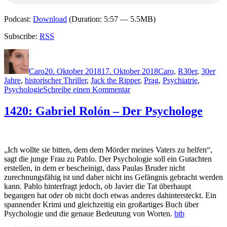
Podcast:
Download
(Duration: 5:57 — 5.5MB)
Subscribe:
RSS
Autor
Veröffentlicht
Kategorien
Schlagwörter
am
Caro
20. Oktober 2018
17. Oktober 2018
Caro
,
R
30er
,
30er
Jahre
,
historischer Thriller
,
Jack the Ripper
,
Prag
,
Psychiatrie
,
zu
Psychologie
Schreibe einen Kommentar
1663:
Craig
1420: Gabriel Rolón – Der Psychologe
Russell
–
Wo
der
„Ich wollte sie bitten, dem dem Mörder meines Vaters zu helfen“,
Teufel
sagt die junge Frau zu Pablo. Der Psychologie soll ein Gutachten
ruht
erstellen, in dem er bescheinigt, dass Paulas Bruder nicht
zurechnungsfähig ist und daher nicht ins Gefängnis gebracht werden
kann. Pablo hinterfragt jedoch, ob Javier die Tat überhaupt
begangen hat oder ob nicht doch etwas anderes dahintersteckt. Ein
spannender Krimi und gleichzeitig ein großartiges Buch über
Psychologie und die genaue Bedeutung von Worten.
btb