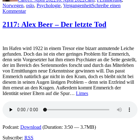
Norwegen
,
oslo
,
Psychologie
,
Vergangenheit
Schreibe einen
zu
Kommentar
2148:
Helene
2117: Alex Beer – Der letzte Tod
Flood
–
Die
Psychologin
Im Hafen wird 1922 in einem Tresor eine bizarr anmutende Leiche
gefunden. Doch das ist ein eher geringes Problem für Emmerich,
denn sein Vorgesetzter hat ihm einen Psychiater an die Seite gestellt,
der im Bereich des Serienmordes forscht und durch das Miterleben
von Ermittlungen neue Erkenntnisse gewinnen will. Das passt
Emmerich natürlich gar nicht in den Kram, doch es bleibt nicht bei
diesem in seinen Augen lästigen Problem – denn sein Erzfeind will
ihm erneut an den Kragen. Außerdem kommt Emmerich der
Identität seiner Eltern auf die Spur…
Limes
Podcast:
Download
(Duration: 3:50 — 3.7MB)
Subscribe:
RSS