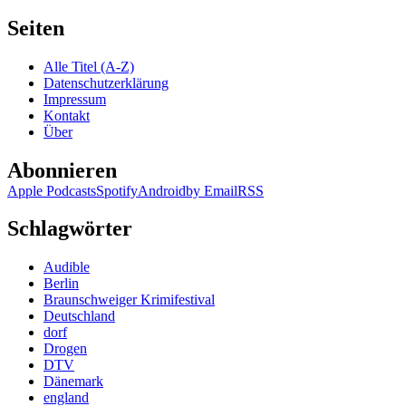
KK
261:
Seiten
Alfred
Komarek
Alle Titel (A-Z)
–
Datenschutzerklärung
Polt
Impressum
Kontakt
Über
Abonnieren
Apple Podcasts
Spotify
Android
by Email
RSS
Schlagwörter
Audible
Berlin
Braunschweiger Krimifestival
Deutschland
dorf
Drogen
DTV
Dänemark
england