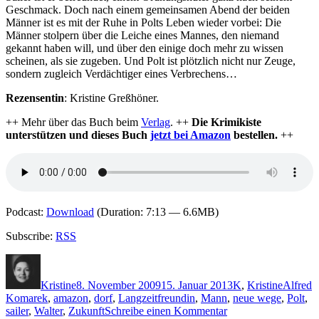
Geschmack. Doch nach einem gemeinsamen Abend der beiden
Männer ist es mit der Ruhe in Polts Leben wieder vorbei: Die
Männer stolpern über die Leiche eines Mannes, den niemand
gekannt haben will, und über den einige doch mehr zu wissen
scheinen, als sie zugeben. Und Polt ist plötzlich nicht nur Zeuge,
sondern zugleich Verdächtiger eines Verbrechens…
Rezensentin
: Kristine Greßhöner.
++ Mehr über das Buch beim
Verlag
. ++
Die Krimikiste
unterstützen und dieses Buch
jetzt bei Amazon
bestellen.
++
Podcast:
Download
(Duration: 7:13 — 6.6MB)
Subscribe:
RSS
Autor
Veröffentlicht
Kategorien
Schlagw
am
Kristine
8. November 2009
15. Januar 2013
K
,
Kristine
Alfred
Komarek
,
amazon
,
dorf
,
Langzeitfreundin
,
Mann
,
neue wege
,
Polt
,
zu
sailer
,
Walter
,
Zukunft
Schreibe einen Kommentar