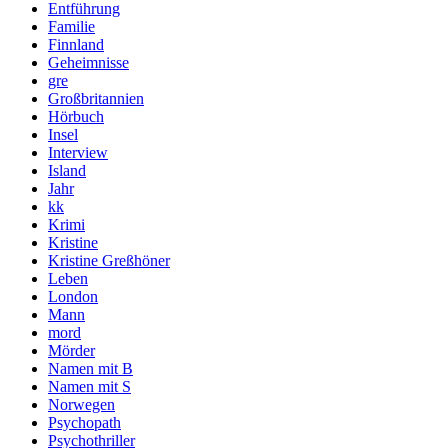
Entführung
Familie
Finnland
Geheimnisse
gre
Großbritannien
Hörbuch
Insel
Interview
Island
Jahr
kk
Krimi
Kristine
Kristine Greßhöner
Leben
London
Mann
mord
Mörder
Namen mit B
Namen mit S
Norwegen
Psychopath
Psychothriller