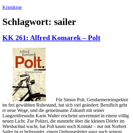
Zum
Krimikiste
Inhalt
springen
Schlagwort:
sailer
KK 261: Alfred Komarek – Polt
Für Simon Polt, Gendarmerieinspektor
im frei gewählten Ruhestand, hat sich viel geändert: Beruflich geht
er neue Wege, und die gemeinsame Zukunft mit seiner
Langzeitfreundin Karin Walter erscheint unvermutet in einem völlig
neuen Licht. Zur Polizei, die nunmehr über die kleinen Dörfer im
Wiesbachtal wacht, hat Polt kaum noch Kontakt – nur mit Norbert
Sailer ist er befreundet, einem Ordnungshüter ganz nach seinem