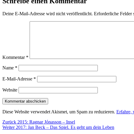
Schreibe einen Kommentar
Deine E-Mail-Adresse wird nicht veröffentlicht.
Erforderliche Felder 
Kommentar
*
Name
*
E-Mail-Adresse
*
Website
Diese Website verwendet Akismet, um Spam zu reduzieren.
Erfahre,
Beitragsnavigation
Vorheriger
Zurück
2015: Ragnar Jónasson – Insel
Nächster
Beitrag:
Weiter
2017: Jan Beck – Das Spiel. Es geht um dein Leben
Beitrag: