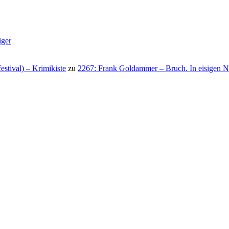
iger
stival) – Krimikiste
zu
2267: Frank Goldammer – Bruch. In eisigen N