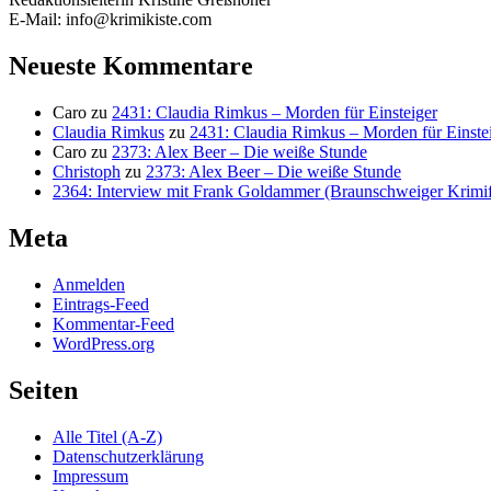
E-Mail: info@krimikiste.com
Neueste Kommentare
Caro
zu
2431: Claudia Rimkus – Morden für Einsteiger
Claudia Rimkus
zu
2431: Claudia Rimkus – Morden für Einste
Caro
zu
2373: Alex Beer – Die weiße Stunde
Christoph
zu
2373: Alex Beer – Die weiße Stunde
2364: Interview mit Frank Goldammer (Braunschweiger Krimife
Meta
Anmelden
Eintrags-Feed
Kommentar-Feed
WordPress.org
Seiten
Alle Titel (A-Z)
Datenschutzerklärung
Impressum