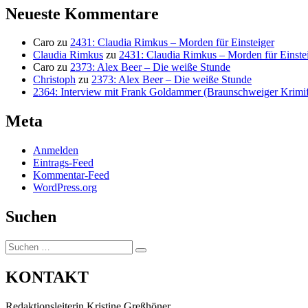
Neueste Kommentare
Caro
zu
2431: Claudia Rimkus – Morden für Einsteiger
Claudia Rimkus
zu
2431: Claudia Rimkus – Morden für Einste
Caro
zu
2373: Alex Beer – Die weiße Stunde
Christoph
zu
2373: Alex Beer – Die weiße Stunde
2364: Interview mit Frank Goldammer (Braunschweiger Krimife
Meta
Anmelden
Eintrags-Feed
Kommentar-Feed
WordPress.org
Suchen
Suchen
Suchen
nach:
KONTAKT
Redaktionsleiterin Kristine Greßhöner