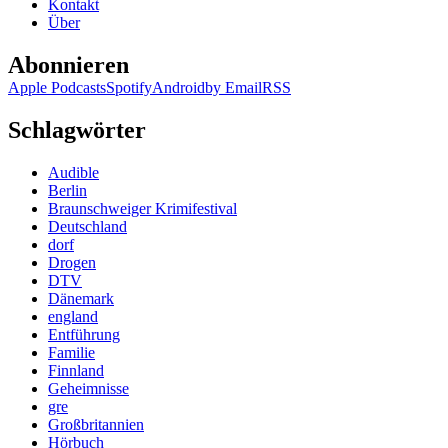
Kontakt
Über
Abonnieren
Apple Podcasts
Spotify
Android
by Email
RSS
Schlagwörter
Audible
Berlin
Braunschweiger Krimifestival
Deutschland
dorf
Drogen
DTV
Dänemark
england
Entführung
Familie
Finnland
Geheimnisse
gre
Großbritannien
Hörbuch