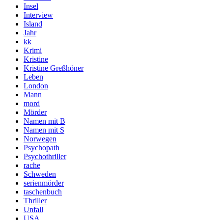
Insel
Interview
Island
Jahr
kk
Krimi
Kristine
Kristine Greßhöner
Leben
London
Mann
mord
Mörder
Namen mit B
Namen mit S
Norwegen
Psychopath
Psychothriller
rache
Schweden
serienmörder
taschenbuch
Thriller
Unfall
USA