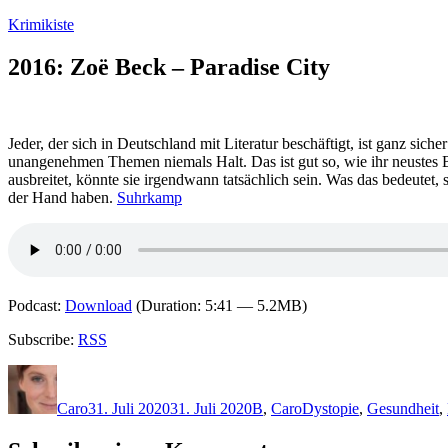
Zum
Krimikiste
Inhalt
springen
2016: Zoë Beck – Paradise City
Jeder, der sich in Deutschland mit Literatur beschäftigt, ist ganz sic
unangenehmen Themen niemals Halt. Das ist gut so, wie ihr neustes B
ausbreitet, könnte sie irgendwann tatsächlich sein. Was das bedeutet,
der Hand haben.
Suhrkamp
Podcast:
Download
(Duration: 5:41 — 5.2MB)
Subscribe:
RSS
Autor
Veröffentlicht
Kategorien
Schlagwörter
am
Caro
31. Juli 2020
31. Juli 2020
B
,
Caro
Dystopie
,
Gesundheit
,