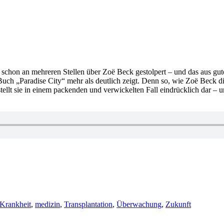
her schon an mehreren Stellen über Zoë Beck gestolpert – und das aus gu
uch „Paradise City“ mehr als deutlich zeigt. Denn so, wie Zoë Beck d
 stellt sie in einem packenden und verwickelten Fall eindrücklich dar –
Krankheit
,
medizin
,
Transplantation
,
Überwachung
,
Zukunft