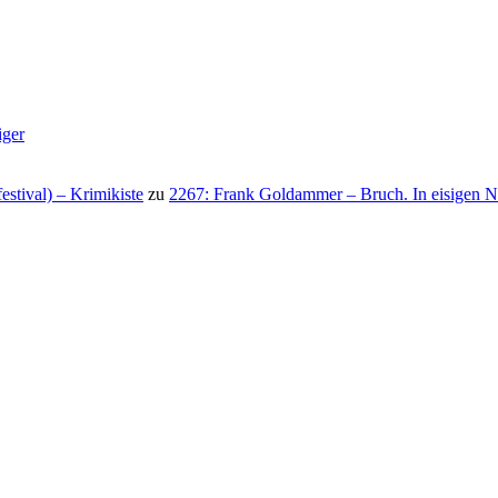
iger
stival) – Krimikiste
zu
2267: Frank Goldammer – Bruch. In eisigen N