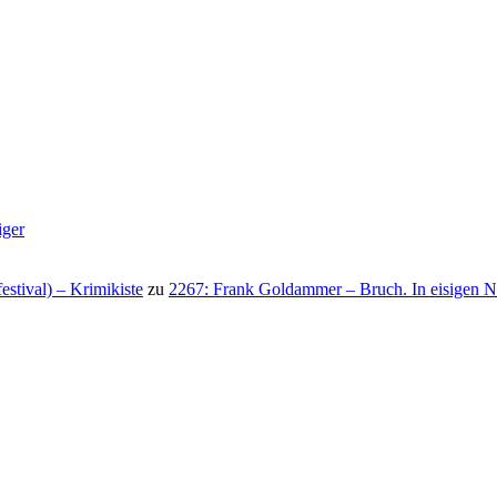
iger
stival) – Krimikiste
zu
2267: Frank Goldammer – Bruch. In eisigen N