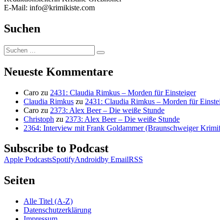
E-Mail: info@krimikiste.com
Suchen
Suchen
Suchen
nach:
Neueste Kommentare
Caro
zu
2431: Claudia Rimkus – Morden für Einsteiger
Claudia Rimkus
zu
2431: Claudia Rimkus – Morden für Einste
Caro
zu
2373: Alex Beer – Die weiße Stunde
Christoph
zu
2373: Alex Beer – Die weiße Stunde
2364: Interview mit Frank Goldammer (Braunschweiger Krimife
Subscribe to Podcast
Apple Podcasts
Spotify
Android
by Email
RSS
Seiten
Alle Titel (A-Z)
Datenschutzerklärung
Impressum