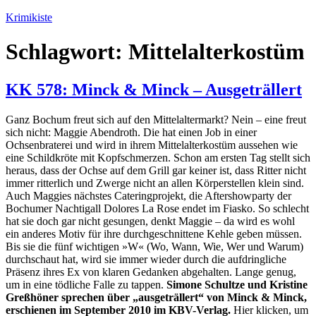
Zum
Krimikiste
Inhalt
springen
Schlagwort:
Mittelalterkostüm
KK 578: Minck & Minck – Ausgeträllert
Ganz Bochum freut sich auf den Mittelaltermarkt? Nein – eine freut
sich nicht: Maggie Abendroth. Die hat einen Job in einer
Ochsenbraterei und wird in ihrem Mittelalterkostüm aussehen wie
eine Schildkröte mit Kopfschmerzen. Schon am ersten Tag stellt sich
heraus, dass der Ochse auf dem Grill gar keiner ist, dass Ritter nicht
immer ritterlich und Zwerge nicht an allen Körperstellen klein sind.
Auch Maggies nächstes Cateringprojekt, die Aftershowparty der
Bochumer Nachtigall Dolores La Rose endet im Fiasko. So schlecht
hat sie doch gar nicht gesungen, denkt Maggie – da wird es wohl
ein anderes Motiv für ihre durchgeschnittene Kehle geben müssen.
Bis sie die fünf wichtigen »W« (Wo, Wann, Wie, Wer und Warum)
durchschaut hat, wird sie immer wieder durch die aufdringliche
Präsenz ihres Ex von klaren Gedanken abgehalten. Lange genug,
um in eine tödliche Falle zu tappen.
Simone Schultze und Kristine
Greßhöner sprechen über „ausgeträllert“ von Minck & Minck,
erschienen im September 2010 im KBV-Verlag.
Hier klicken, um