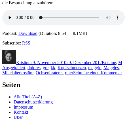
die Besprechung anzuhören:
Podcast:
Download
(Duration: 8:54 — 8.1MB)
Subscribe:
RSS
Autor
Veröffentlicht
Kategorien
Sc
am
Kristine
29. November 2010
29. Dezember 2012
Kristine
,
M
Ausgeträllert
,
dolores
,
gre
,
kk
,
Kopfschmerzen
,
maggie
,
Maggies
,
zu
Mittelalterkostüm
,
Ochsenbraterei
,
ritter
Schreibe einen Kommentar
K
57
Seiten
Mi
&
Alle Titel (A-Z)
Mi
Datenschutzerklärung
–
Impressum
Aus
Kontakt
Über