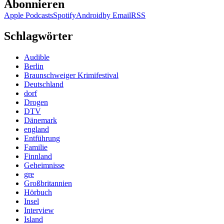
Abonnieren
Apple Podcasts
Spotify
Android
by Email
RSS
Schlagwörter
Audible
Berlin
Braunschweiger Krimifestival
Deutschland
dorf
Drogen
DTV
Dänemark
england
Entführung
Familie
Finnland
Geheimnisse
gre
Großbritannien
Hörbuch
Insel
Interview
Island