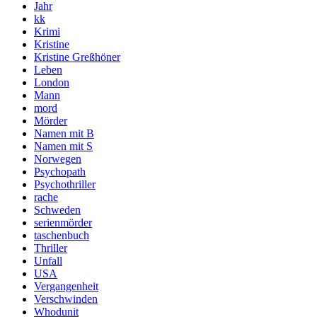
Jahr
kk
Krimi
Kristine
Kristine Greßhöner
Leben
London
Mann
mord
Mörder
Namen mit B
Namen mit S
Norwegen
Psychopath
Psychothriller
rache
Schweden
serienmörder
taschenbuch
Thriller
Unfall
USA
Vergangenheit
Verschwinden
Whodunit