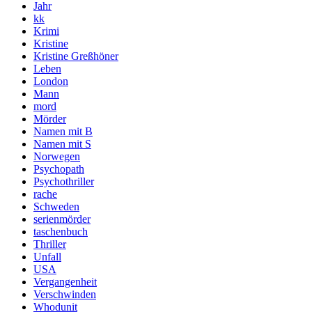
Jahr
kk
Krimi
Kristine
Kristine Greßhöner
Leben
London
Mann
mord
Mörder
Namen mit B
Namen mit S
Norwegen
Psychopath
Psychothriller
rache
Schweden
serienmörder
taschenbuch
Thriller
Unfall
USA
Vergangenheit
Verschwinden
Whodunit