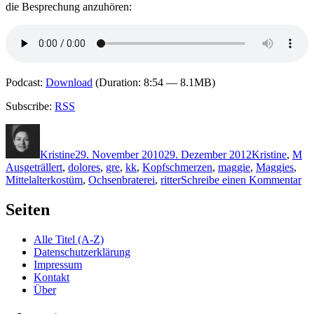
die Besprechung anzuhören:
Podcast:
Download
(Duration: 8:54 — 8.1MB)
Subscribe:
RSS
Autor
Veröffentlicht
Kategorien
Sc
am
Kristine
29. November 2010
29. Dezember 2012
Kristine
,
M
Ausgeträllert
,
dolores
,
gre
,
kk
,
Kopfschmerzen
,
maggie
,
Maggies
,
zu
Mittelalterkostüm
,
Ochsenbraterei
,
ritter
Schreibe einen Kommentar
K
57
Seiten
Mi
&
Alle Titel (A-Z)
Mi
Datenschutzerklärung
–
Impressum
Aus
Kontakt
Über