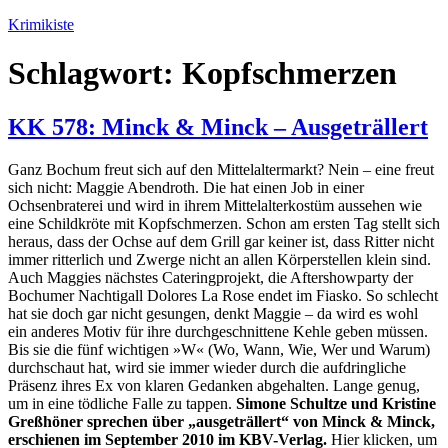
Zum
Krimikiste
Inhalt
springen
Schlagwort:
Kopfschmerzen
KK 578: Minck & Minck – Ausgeträllert
Ganz Bochum freut sich auf den Mittelaltermarkt? Nein – eine freut
sich nicht: Maggie Abendroth. Die hat einen Job in einer
Ochsenbraterei und wird in ihrem Mittelalterkostüm aussehen wie
eine Schildkröte mit Kopfschmerzen. Schon am ersten Tag stellt sich
heraus, dass der Ochse auf dem Grill gar keiner ist, dass Ritter nicht
immer ritterlich und Zwerge nicht an allen Körperstellen klein sind.
Auch Maggies nächstes Cateringprojekt, die Aftershowparty der
Bochumer Nachtigall Dolores La Rose endet im Fiasko. So schlecht
hat sie doch gar nicht gesungen, denkt Maggie – da wird es wohl
ein anderes Motiv für ihre durchgeschnittene Kehle geben müssen.
Bis sie die fünf wichtigen »W« (Wo, Wann, Wie, Wer und Warum)
durchschaut hat, wird sie immer wieder durch die aufdringliche
Präsenz ihres Ex von klaren Gedanken abgehalten. Lange genug,
um in eine tödliche Falle zu tappen.
Simone Schultze und Kristine
Greßhöner sprechen über „ausgeträllert“ von Minck & Minck,
erschienen im September 2010 im KBV-Verlag.
Hier klicken, um