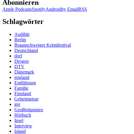
Abonnieren
Apple Podcasts
Spotify
Android
by Email
RSS
Schlagwörter
Audible
Berlin
Braunschweiger Krimifestival
Deutschland
dorf
Drogen
DTV
Dänemark
england
Entführung
Familie
Finnland
Geheimnisse
gre
Großbritannien
Hörbuch
Insel
Interview
Island