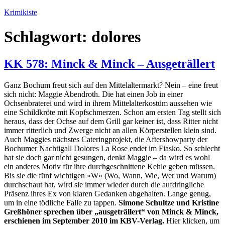
Zum
Krimikiste
Inhalt
springen
Schlagwort:
dolores
KK 578: Minck & Minck – Ausgeträllert
Ganz Bochum freut sich auf den Mittelaltermarkt? Nein – eine freut
sich nicht: Maggie Abendroth. Die hat einen Job in einer
Ochsenbraterei und wird in ihrem Mittelalterkostüm aussehen wie
eine Schildkröte mit Kopfschmerzen. Schon am ersten Tag stellt sich
heraus, dass der Ochse auf dem Grill gar keiner ist, dass Ritter nicht
immer ritterlich und Zwerge nicht an allen Körperstellen klein sind.
Auch Maggies nächstes Cateringprojekt, die Aftershowparty der
Bochumer Nachtigall Dolores La Rose endet im Fiasko. So schlecht
hat sie doch gar nicht gesungen, denkt Maggie – da wird es wohl
ein anderes Motiv für ihre durchgeschnittene Kehle geben müssen.
Bis sie die fünf wichtigen »W« (Wo, Wann, Wie, Wer und Warum)
durchschaut hat, wird sie immer wieder durch die aufdringliche
Präsenz ihres Ex von klaren Gedanken abgehalten. Lange genug,
um in eine tödliche Falle zu tappen.
Simone Schultze und Kristine
Greßhöner sprechen über „ausgeträllert“ von Minck & Minck,
erschienen im September 2010 im KBV-Verlag.
Hier klicken, um