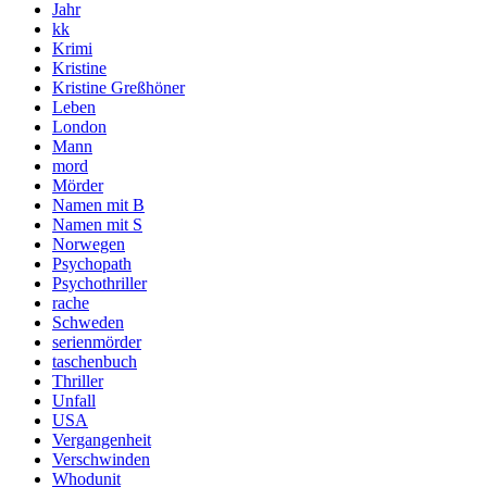
Jahr
kk
Krimi
Kristine
Kristine Greßhöner
Leben
London
Mann
mord
Mörder
Namen mit B
Namen mit S
Norwegen
Psychopath
Psychothriller
rache
Schweden
serienmörder
taschenbuch
Thriller
Unfall
USA
Vergangenheit
Verschwinden
Whodunit