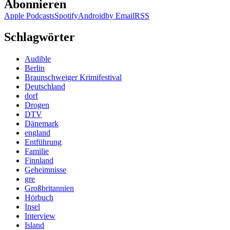
Abonnieren
Apple Podcasts
Spotify
Android
by Email
RSS
Schlagwörter
Audible
Berlin
Braunschweiger Krimifestival
Deutschland
dorf
Drogen
DTV
Dänemark
england
Entführung
Familie
Finnland
Geheimnisse
gre
Großbritannien
Hörbuch
Insel
Interview
Island