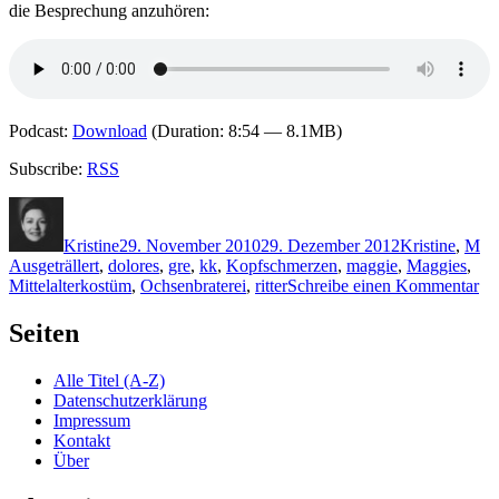
die Besprechung anzuhören:
Podcast:
Download
(Duration: 8:54 — 8.1MB)
Subscribe:
RSS
Autor
Veröffentlicht
Kategorien
Sc
am
Kristine
29. November 2010
29. Dezember 2012
Kristine
,
M
Ausgeträllert
,
dolores
,
gre
,
kk
,
Kopfschmerzen
,
maggie
,
Maggies
,
zu
Mittelalterkostüm
,
Ochsenbraterei
,
ritter
Schreibe einen Kommentar
K
57
Seiten
Mi
&
Alle Titel (A-Z)
Mi
Datenschutzerklärung
–
Impressum
Aus
Kontakt
Über