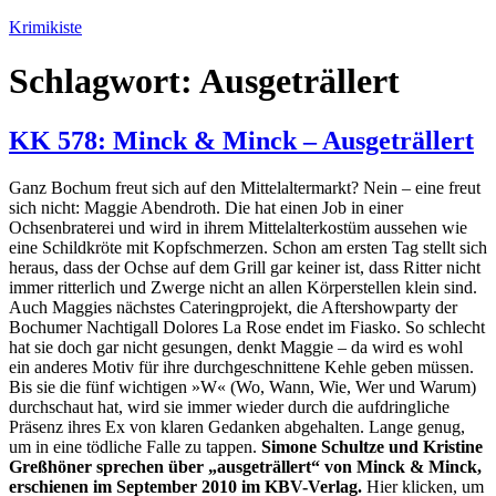
Zum
Krimikiste
Inhalt
springen
Schlagwort:
Ausgeträllert
KK 578: Minck & Minck – Ausgeträllert
Ganz Bochum freut sich auf den Mittelaltermarkt? Nein – eine freut
sich nicht: Maggie Abendroth. Die hat einen Job in einer
Ochsenbraterei und wird in ihrem Mittelalterkostüm aussehen wie
eine Schildkröte mit Kopfschmerzen. Schon am ersten Tag stellt sich
heraus, dass der Ochse auf dem Grill gar keiner ist, dass Ritter nicht
immer ritterlich und Zwerge nicht an allen Körperstellen klein sind.
Auch Maggies nächstes Cateringprojekt, die Aftershowparty der
Bochumer Nachtigall Dolores La Rose endet im Fiasko. So schlecht
hat sie doch gar nicht gesungen, denkt Maggie – da wird es wohl
ein anderes Motiv für ihre durchgeschnittene Kehle geben müssen.
Bis sie die fünf wichtigen »W« (Wo, Wann, Wie, Wer und Warum)
durchschaut hat, wird sie immer wieder durch die aufdringliche
Präsenz ihres Ex von klaren Gedanken abgehalten. Lange genug,
um in eine tödliche Falle zu tappen.
Simone Schultze und Kristine
Greßhöner sprechen über „ausgeträllert“ von Minck & Minck,
erschienen im September 2010 im KBV-Verlag.
Hier klicken, um