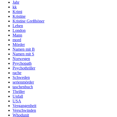
Jahr
kk
Krimi
Kristine
Kristine Greßhöner
Leben
London
Mann
mord
Mörder
Namen mit B
Namen mit S
Norwegen
Psychopath
Psychothriller
rache
Schweden
serienmörder
taschenbuch
Thriller
Unfall
USA
Vergangenheit
Verschwinden
Whodunit