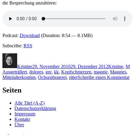
die Besprechung anzuhören:
Podcast:
Download
(Duration: 8:54 — 8.1MB)
Subscribe:
RSS
Autor
Veröffentlicht
Kategorien
Sc
am
Kristine
29. November 2010
29. Dezember 2012
Kristine
,
M
Ausgeträllert
,
dolores
,
gre
,
kk
,
Kopfschmerzen
,
maggie
,
Maggies
,
zu
Mittelalterkostüm
,
Ochsenbraterei
,
ritter
Schreibe einen Kommentar
K
57
Seiten
Mi
&
Alle Titel (A-Z)
Mi
Datenschutzerklärung
–
Impressum
Aus
Kontakt
Über