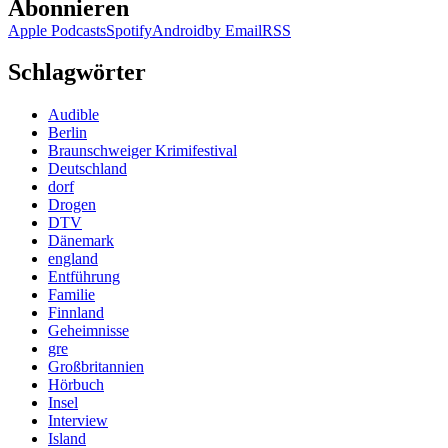
Abonnieren
Apple Podcasts
Spotify
Android
by Email
RSS
Schlagwörter
Audible
Berlin
Braunschweiger Krimifestival
Deutschland
dorf
Drogen
DTV
Dänemark
england
Entführung
Familie
Finnland
Geheimnisse
gre
Großbritannien
Hörbuch
Insel
Interview
Island