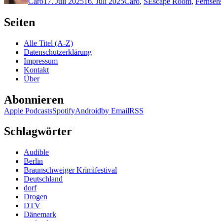
Caro
17. Juli 2025
16. Juli 2025
Caro
,
S
Escape Room
,
Fernse
Seiten
Alle Titel (A-Z)
Datenschutzerklärung
Impressum
Kontakt
Über
Abonnieren
Apple Podcasts
Spotify
Android
by Email
RSS
Schlagwörter
Audible
Berlin
Braunschweiger Krimifestival
Deutschland
dorf
Drogen
DTV
Dänemark