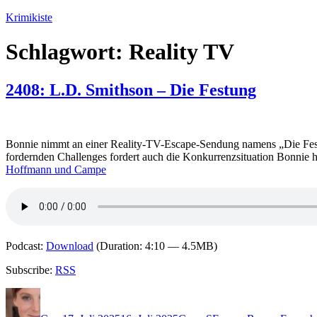
Zum
Krimikiste
Inhalt
springen
Schlagwort:
Reality TV
2408: L.D. Smithson – Die Festung
Bonnie nimmt an einer Reality-TV-Escape-Sendung namens „Die Festung“ 
fordernden Challenges fordert auch die Konkurrenzsituation Bonnie h
Hoffmann und Campe
Podcast:
Download
(Duration: 4:10 — 4.5MB)
Subscribe:
RSS
Autor
Veröffentlicht
Kategorien
Schlagwörter
am