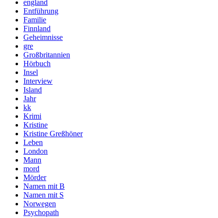
england
Entführung
Familie
Finnland
Geheimnisse
gre
Großbritannien
Hörbuch
Insel
Interview
Island
Jahr
kk
Krimi
Kristine
Kristine Greßhöner
Leben
London
Mann
mord
Mörder
Namen mit B
Namen mit S
Norwegen
Psychopath