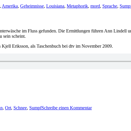
,
Amerika
,
Geheimnisse
,
Louisiana
,
Metaphorik
,
mord
,
Sprache
,
Sump
nterwäsche im Fluss gefunden. Die Ermittlungen führen Ann Lindell un
 sein scheint.
on Kjell Eriksson, als Taschenbuch bei dtv im November 2009.
zu
KK
n
,
Ort
,
Schnee
,
Sumpf
Schreibe einen Kommentar
467:
Kjell
Eriksson
–
Rot