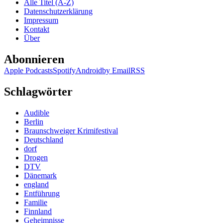
Alle Titel (A-Z)
Datenschutzerklärung
Impressum
Kontakt
Über
Abonnieren
Apple Podcasts
Spotify
Android
by Email
RSS
Schlagwörter
Audible
Berlin
Braunschweiger Krimifestival
Deutschland
dorf
Drogen
DTV
Dänemark
england
Entführung
Familie
Finnland
Geheimnisse