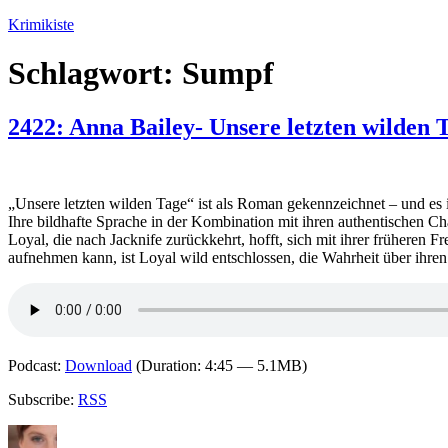
Zum
Krimikiste
Inhalt
springen
Schlagwort:
Sumpf
2422: Anna Bailey- Unsere letzten wilden 
„Unsere letzten wilden Tage“ ist als Roman gekennzeichnet – und es i
Ihre bildhafte Sprache in der Kombination mit ihren authentischen C
Loyal, die nach Jacknife zurückkehrt, hofft, sich mit ihrer früheren F
aufnehmen kann, ist Loyal wild entschlossen, die Wahrheit über ihre
Podcast:
Download
(Duration: 4:45 — 5.1MB)
Subscribe:
RSS
Autor
Veröffentlicht
Kategorien
Schlagwö