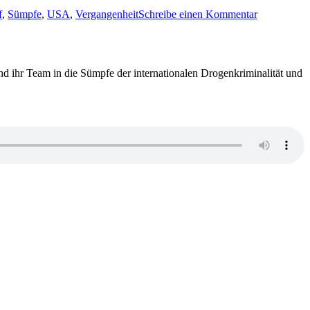
2422:
f
,
Sümpfe
,
USA
,
Vergangenheit
Schreibe einen Kommentar
Anna
Bailey-
Unsere
letzten
wilden
d ihr Team in die Sümpfe der internationalen Drogenkriminalität und
Tage