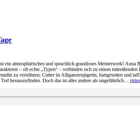
Tage
st ein atmosphärisches und sprachlich grandioses Meisterwerk! Anna Ba
harakteren – oft echte „Typen“ – verbinden sich zu einem mitreißenden
reundin zu versöhnen. Cutter ist Alligatorenjägerin, hartgesotten und ta
n Tod herauszufinden. Doch das ist alles andere als ungefährlich…
rütt
rter