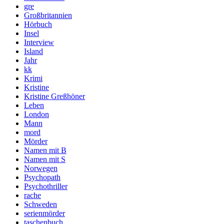
gre
Großbritannien
Hörbuch
Insel
Interview
Island
Jahr
kk
Krimi
Kristine
Kristine Greßhöner
Leben
London
Mann
mord
Mörder
Namen mit B
Namen mit S
Norwegen
Psychopath
Psychothriller
rache
Schweden
serienmörder
taschenbuch