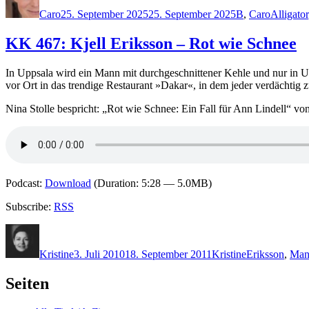
am
Caro
25. September 2025
25. September 2025
B
,
Caro
Alligator
KK 467: Kjell Eriksson – Rot wie Schnee
In Uppsala wird ein Mann mit durchgeschnittener Kehle und nur in U
vor Ort in das trendige Restaurant »Dakar«, in dem jeder verdächtig zu
Nina Stolle bespricht: „Rot wie Schnee: Ein Fall für Ann Lindell“ v
Podcast:
Download
(Duration: 5:28 — 5.0MB)
Subscribe:
RSS
Autor
Veröffentlicht
Kategorien
Schlagwörter
am
Kristine
3. Juli 2010
18. September 2011
Kristine
Eriksson
,
Man
Seiten