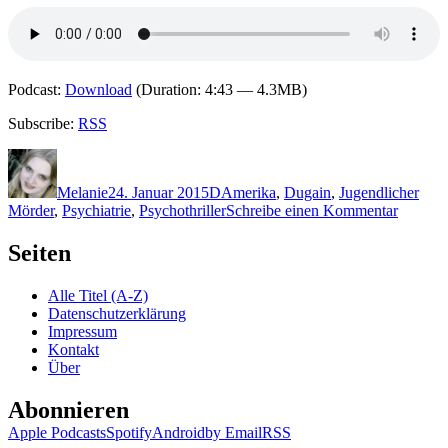
Podcast:
Download
(Duration: 4:43 — 4.3MB)
Subscribe:
RSS
Autor
Veröffentlicht
Kategorien
Schlagwörter
am
Melanie
24. Januar 2015
D
Amerika
,
Dugain
,
Jugendlicher
zu
Mörder
,
Psychiatrie
,
Psychothriller
Schreibe einen Kommentar
1143:
Marc
Seiten
Dugain
–
Alle Titel (A-Z)
In
Datenschutzerklärung
der
Impressum
Haut
Kontakt
des
Über
Teufels
Abonnieren
Apple Podcasts
Spotify
Android
by Email
RSS