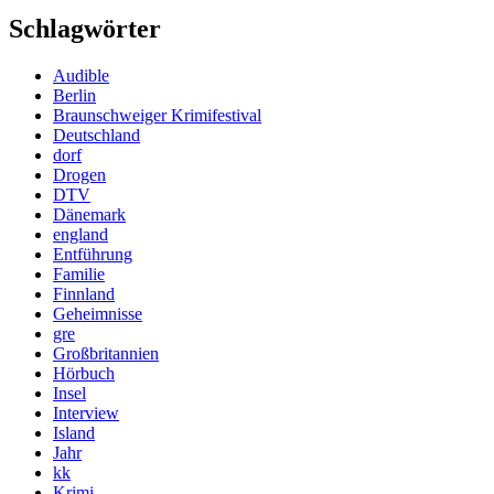
Schlagwörter
Audible
Berlin
Braunschweiger Krimifestival
Deutschland
dorf
Drogen
DTV
Dänemark
england
Entführung
Familie
Finnland
Geheimnisse
gre
Großbritannien
Hörbuch
Insel
Interview
Island
Jahr
kk
Krimi