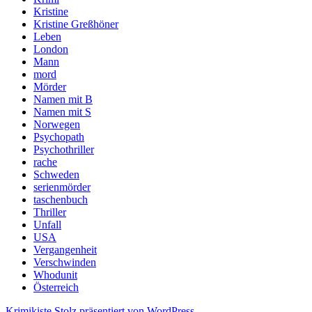
Kristine
Kristine Greßhöner
Leben
London
Mann
mord
Mörder
Namen mit B
Namen mit S
Norwegen
Psychopath
Psychothriller
rache
Schweden
serienmörder
taschenbuch
Thriller
Unfall
USA
Vergangenheit
Verschwinden
Whodunit
Österreich
Krimikiste
Stolz präsentiert von WordPress