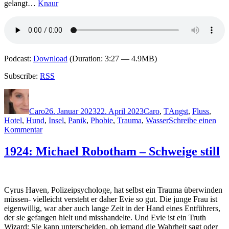
gelangt…
Knaur
Podcast:
Download
(Duration: 3:27 — 4.9MB)
Subscribe:
RSS
Autor
Veröffentlicht
Kategorien
Schlagwörter
am
Caro
26. Januar 2023
22. April 2023
Caro
,
T
Angst
,
Fluss
,
Hotel
,
Hund
,
Insel
,
Panik
,
Phobie
,
Trauma
,
Wasser
Schreibe einen
zu
Kommentar
2208:
S.K.
1924: Michael Robotham – Schweige still
Tremayne
–
Schwarzes
Wasser
Cyrus Haven, Polizeipsychologe, hat selbst ein Trauma überwinden
müssen- vielleicht versteht er daher Evie so gut. Die junge Frau ist
eigenwillig, war aber auch lange Zeit in der Hand eines Entführers,
der sie gefangen hielt und misshandelte. Und Evie ist ein Truth
Wizard: Sie kann unterscheiden, ob jemand die Wahrheit sagt oder