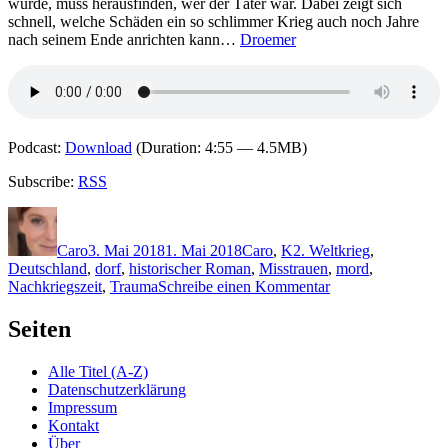
wurde, muss herausfinden, wer der Täter war. Dabei zeigt sich
schnell, welche Schäden ein so schlimmer Krieg auch noch Jahre
nach seinem Ende anrichten kann…
Droemer
Podcast:
Download
(Duration: 4:55 — 4.5MB)
Subscribe:
RSS
Autor
Veröffentlicht
Kategorien
Schlagwörter
am
Caro
3. Mai 2018
1. Mai 2018
Caro
,
K
2. Weltkrieg
,
Deutschland
,
dorf
,
historischer Roman
,
Misstrauen
,
mord
,
zu
Nachkriegszeit
,
Trauma
Schreibe einen Kommentar
1599:
Michaela
Seiten
Küpper
–
Alle Titel (A-Z)
Kaltenbruch
Datenschutzerklärung
Impressum
Kontakt
Über