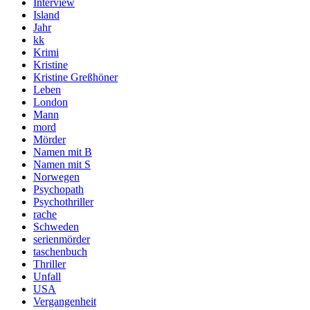
Interview
Island
Jahr
kk
Krimi
Kristine
Kristine Greßhöner
Leben
London
Mann
mord
Mörder
Namen mit B
Namen mit S
Norwegen
Psychopath
Psychothriller
rache
Schweden
serienmörder
taschenbuch
Thriller
Unfall
USA
Vergangenheit