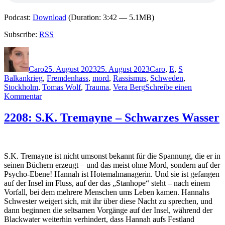
Podcast:
Download
(Duration: 3:42 — 5.1MB)
Subscribe:
RSS
Autor
Veröffentlicht
Kategorien
Schlagwörter
am
Caro
25. August 2023
25. August 2023
Caro
,
E
,
S
Balkankrieg
,
Fremdenhass
,
mord
,
Rassismus
,
Schweden
,
Stockholm
,
Tomas Wolf
,
Trauma
,
Vera Berg
Schreibe einen
zu
Kommentar
2262:
Pascal
2208: S.K. Tremayne – Schwarzes Wasser
Engman
&
Johannes
Selåker
S.K. Tremayne ist nicht umsonst bekannt für die Spannung, die er in
–
seinen Büchern erzeugt – und das meist ohne Mord, sondern auf der
Sommersonnenwende
Psycho-Ebene! Hannah ist Hotemalmanagerin. Und sie ist gefangen
auf der Insel im Fluss, auf der das „Stanhope“ steht – nach einem
Vorfall, bei dem mehrere Menschen ums Leben kamen. Hannahs
Schwester weigert sich, mit ihr über diese Nacht zu sprechen, und
dann beginnen die seltsamen Vorgänge auf der Insel, während der
Blackwater weiterhin verhindert, dass Hannah aufs Festland