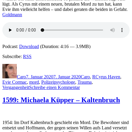
lügt. Als Cyrus mit einem neuen, brutalen Mord zu tun hat, kann
Evie ihm vielleicht helfen – und dabei geraten die beiden in Gefahr.
Goldmann
Podcast:
Download
(Duration: 4:16 — 3.9MB)
Subscribe:
RSS
Autor
Veröffentlicht
Kategorien
Schlagwörter
am
Caro
7. Januar 2020
7. Januar 2020
Caro
,
R
Cyrus Haven
,
Evie Cormac
,
mord
,
Polizeipsychologe
,
Trauma
,
zu
Vergangenheit
Schreibe einen Kommentar
1924:
Michael
1599: Michaela Küpper – Kaltenbruch
Robotham
–
Schweige
still
1954: Im Dorf Kaltenbruch geschieht ein Mord. Die Bewohner sind
entsetzt und Hoffmann, der gegen seinen Willen aufs Land versetzt