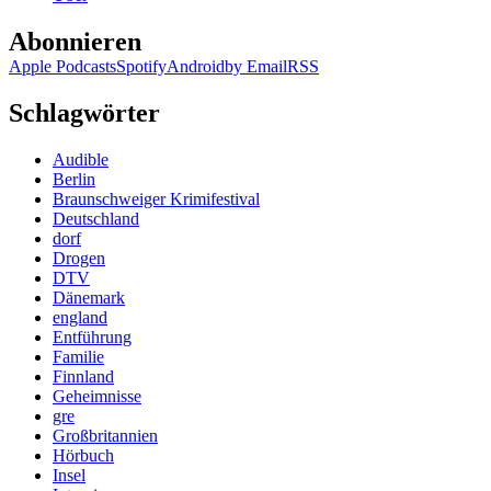
Abonnieren
Apple Podcasts
Spotify
Android
by Email
RSS
Schlagwörter
Audible
Berlin
Braunschweiger Krimifestival
Deutschland
dorf
Drogen
DTV
Dänemark
england
Entführung
Familie
Finnland
Geheimnisse
gre
Großbritannien
Hörbuch
Insel