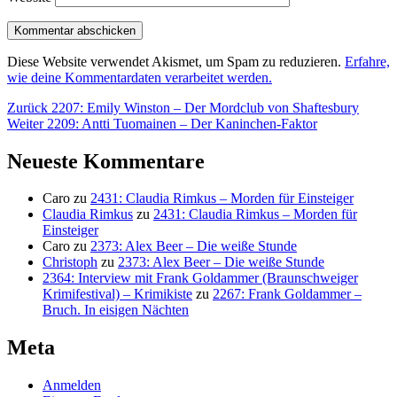
Diese Website verwendet Akismet, um Spam zu reduzieren.
Erfahre,
wie deine Kommentardaten verarbeitet werden.
Beitragsnavigation
Vorheriger
Zurück
2207: Emily Winston – Der Mordclub von Shaftesbury
Nächster
Beitrag:
Weiter
2209: Antti Tuomainen – Der Kaninchen-Faktor
Beitrag:
Neueste Kommentare
Caro
zu
2431: Claudia Rimkus – Morden für Einsteiger
Claudia Rimkus
zu
2431: Claudia Rimkus – Morden für
Einsteiger
Caro
zu
2373: Alex Beer – Die weiße Stunde
Christoph
zu
2373: Alex Beer – Die weiße Stunde
2364: Interview mit Frank Goldammer (Braunschweiger
Krimifestival) – Krimikiste
zu
2267: Frank Goldammer –
Bruch. In eisigen Nächten
Meta
Anmelden