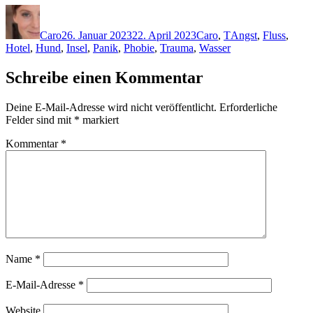
Autor
Veröffentlicht
Kategorien
Schlagwörter
am
Caro
26. Januar 2023
22. April 2023
Caro
,
T
Angst
,
Fluss
,
Hotel
,
Hund
,
Insel
,
Panik
,
Phobie
,
Trauma
,
Wasser
Schreibe einen Kommentar
Deine E-Mail-Adresse wird nicht veröffentlicht.
Erforderliche
Felder sind mit
*
markiert
Kommentar
*
Name
*
E-Mail-Adresse
*
Website