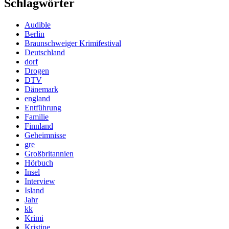
Schlagwörter
Audible
Berlin
Braunschweiger Krimifestival
Deutschland
dorf
Drogen
DTV
Dänemark
england
Entführung
Familie
Finnland
Geheimnisse
gre
Großbritannien
Hörbuch
Insel
Interview
Island
Jahr
kk
Krimi
Kristine