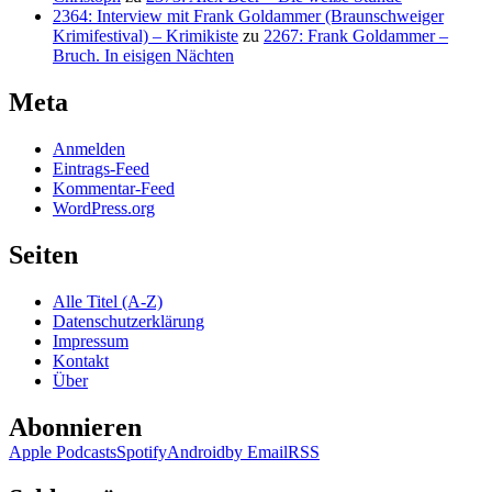
2364: Interview mit Frank Goldammer (Braunschweiger
Krimifestival) – Krimikiste
zu
2267: Frank Goldammer –
Bruch. In eisigen Nächten
Meta
Anmelden
Eintrags-Feed
Kommentar-Feed
WordPress.org
Seiten
Alle Titel (A-Z)
Datenschutzerklärung
Impressum
Kontakt
Über
Abonnieren
Apple Podcasts
Spotify
Android
by Email
RSS