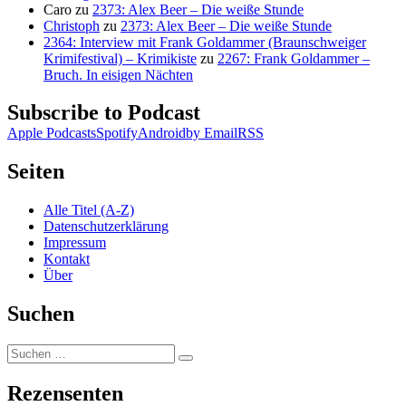
Caro
zu
2373: Alex Beer – Die weiße Stunde
Christoph
zu
2373: Alex Beer – Die weiße Stunde
2364: Interview mit Frank Goldammer (Braunschweiger
Krimifestival) – Krimikiste
zu
2267: Frank Goldammer –
Bruch. In eisigen Nächten
Subscribe to Podcast
Apple Podcasts
Spotify
Android
by Email
RSS
Seiten
Alle Titel (A-Z)
Datenschutzerklärung
Impressum
Kontakt
Über
Suchen
Suchen
Suchen
nach:
Rezensenten