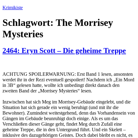
Zum
Krimikiste
Inhalt
springen
Schlagwort:
The Morrisey
Mysteries
2464: Eryn Scott – Die geheime Treppe
ACHTUNG SPOILERWARNUNG: Erst Band 1 lesen, ansonsten
werdet ihr in der Rezi eventuell gespoilert! Nachdem ich „Ein Mord
in 3B“ gelesen hatte, wollte ich unbedingt direkt danach den
zweiten Band der „Morrisey Mysteries“ lesen.
Inzwischen hat sich Meg im Morrisey-Gebäude eingelebt, und die
Situation hat sich gerade ein wenig beruhigt (und mit ihr die
Bewohner). Zumindest weitestgehend, denn das Vorhandensein von
Gängen im Gebäude beunruhigt doch einige. Als es um das
Verschließen dieser Gänge geht, findet Meg durch Zufall eine
geheime Treppe, die in den Untergrund führt. Und ein Skelett –
inklusive des dazugehörigen Geistes. Doch dabei bleibt es nicht, es