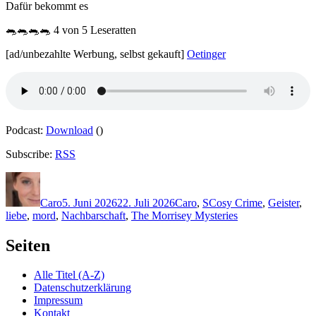
Dafür bekommt es
🐀🐀🐀🐀 4 von 5 Leseratten
[ad/unbezahlte Werbung, selbst gekauft]
Oetinger
Podcast:
Download
()
Subscribe:
RSS
Autor
Veröffentlicht
Kategorien
Schlagwörter
am
Caro
5. Juni 2026
22. Juli 2026
Caro
,
S
Cosy Crime
,
Geister
,
liebe
,
mord
,
Nachbarschaft
,
The Morrisey Mysteries
Seiten
Alle Titel (A-Z)
Datenschutzerklärung
Impressum
Kontakt