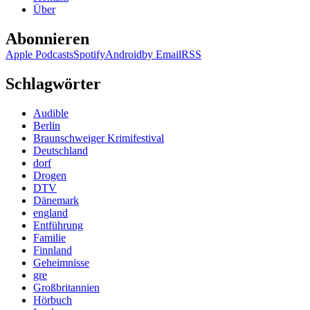
Über
Abonnieren
Apple Podcasts
Spotify
Android
by Email
RSS
Schlagwörter
Audible
Berlin
Braunschweiger Krimifestival
Deutschland
dorf
Drogen
DTV
Dänemark
england
Entführung
Familie
Finnland
Geheimnisse
gre
Großbritannien
Hörbuch