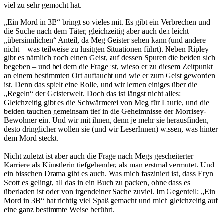
viel zu sehr gemocht hat.
„Ein Mord in 3B“ bringt so vieles mit. Es gibt ein Verbrechen und
die Suche nach dem Täter, gleichzeitig aber auch den leicht
„übersinnlichen“ Anteil, da Meg Geister sehen kann (und andere
nicht – was teilweise zu lusitgen Situationen führt). Neben Ripley
gibt es nämlich noch einen Geist, auf dessen Spuren die beiden sich
begeben – und bei dem die Frage ist, wieso er zu diesem Zeitpunkt
an einem bestimmten Ort auftaucht und wie er zum Geist geworden
ist. Denn das spielt eine Rolle, und wir lernen einiges über die
„Regeln“ der Geisterwelt. Doch das ist längst nicht alles:
Gleichzeitig gibt es die Schwärmerei von Meg für Laurie, und die
beiden tauchen gemeinsam tief in die Geheimnisse der Morrisey-
Bewohner ein. Und wir mit ihnen, denn je mehr sie herausfinden,
desto dringlicher wollen sie (und wir LeserInnen) wissen, was hinter
dem Mord steckt.
Nicht zuletzt ist aber auch die Frage nach Megs gescheiterter
Karriere als Künstlerin tiefgehender, als man erstmal vermutet. Und
ein bisschen Drama gibt es auch. Was mich fasziniert ist, dass Eryn
Scott es gelingt, all das in ein Buch zu packen, ohne dass es
überladen ist oder von irgendeiner Sache zuviel. Im Gegenteil: „Ein
Mord in 3B“ hat richtig viel Spaß gemacht und mich gleichzeitig auf
eine ganz bestimmte Weise berührt.