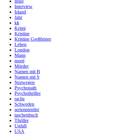
Insel
Interview
Island
Jahr
kk
Krimi
Kristine
Kristine Greßhöner
Leben
London
Mann
mord
Mörder
Namen mit B
Namen mit S
Norwegen
Psychopath
Psychothriller
rache
Schweden
serienmörder
taschenbuch
Thriller
Unfall
USA