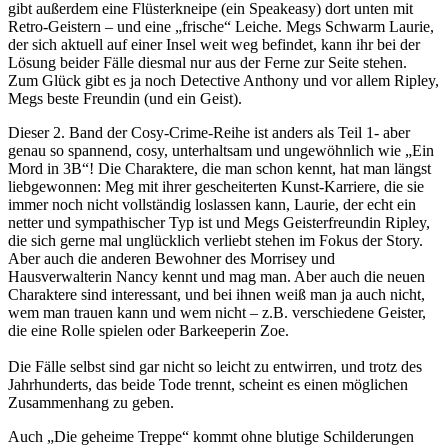
gibt außerdem eine Flüsterkneipe (ein Speakeasy) dort unten mit
Retro-Geistern – und eine „frische“ Leiche. Megs Schwarm Laurie,
der sich aktuell auf einer Insel weit weg befindet, kann ihr bei der
Lösung beider Fälle diesmal nur aus der Ferne zur Seite stehen.
Zum Glück gibt es ja noch Detective Anthony und vor allem Ripley,
Megs beste Freundin (und ein Geist).
Dieser 2. Band der Cosy-Crime-Reihe ist anders als Teil 1- aber
genau so spannend, cosy, unterhaltsam und ungewöhnlich wie „Ein
Mord in 3B“! Die Charaktere, die man schon kennt, hat man längst
liebgewonnen: Meg mit ihrer gescheiterten Kunst-Karriere, die sie
immer noch nicht vollständig loslassen kann, Laurie, der echt ein
netter und sympathischer Typ ist und Megs Geisterfreundin Ripley,
die sich gerne mal unglücklich verliebt stehen im Fokus der Story.
Aber auch die anderen Bewohner des Morrisey und
Hausverwalterin Nancy kennt und mag man. Aber auch die neuen
Charaktere sind interessant, und bei ihnen weiß man ja auch nicht,
wem man trauen kann und wem nicht – z.B. verschiedene Geister,
die eine Rolle spielen oder Barkeeperin Zoe.
Die Fälle selbst sind gar nicht so leicht zu entwirren, und trotz des
Jahrhunderts, das beide Tode trennt, scheint es einen möglichen
Zusammenhang zu geben.
Auch „Die geheime Treppe“ kommt ohne blutige Schilderungen