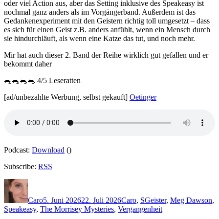
oder viel Action aus, aber das Setting inklusive des Speakeasy ist
nochmal ganz anders als im Vorgängerband. Außerdem ist das
Gedankenexperiment mit den Geistern richtig toll umgesetzt – dass
es sich für einen Geist z.B. anders anfühlt, wenn ein Mensch durch
sie hindurchläuft, als wenn eine Katze das tut, und noch mehr.
Mir hat auch dieser 2. Band der Reihe wirklich gut gefallen und er
bekommt daher
🐀🐀🐀🐀 4/5 Leseratten
[ad/unbezahlte Werbung, selbst gekauft]
Oetinger
Podcast:
Download
()
Subscribe:
RSS
Autor
Veröffentlicht
Kategorien
Schlagwörter
am
Caro
5. Juni 2026
22. Juli 2026
Caro
,
S
Geister
,
Meg Dawson
,
Speakeasy
,
The Morrisey Mysteries
,
Vergangenheit