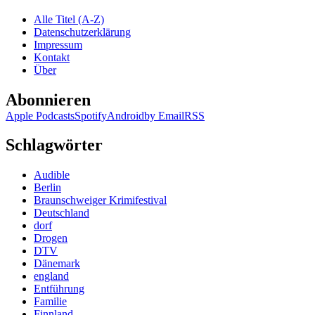
Alle Titel (A-Z)
Datenschutzerklärung
Impressum
Kontakt
Über
Abonnieren
Apple Podcasts
Spotify
Android
by Email
RSS
Schlagwörter
Audible
Berlin
Braunschweiger Krimifestival
Deutschland
dorf
Drogen
DTV
Dänemark
england
Entführung
Familie
Finnland