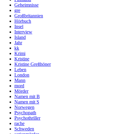
Geheimnisse
gre
Großbritannien
Hörbuch
Insel
Interview
Island
Jahr
kk
Krimi
Kristine
Kristine Greßhöner
Leben
London
Mann
mord
Mörder
Namen mit B
Namen mit S
Norwegen
Psychopath
Psychothriller
rache
Schweden