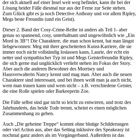
der sich aktuell auf einer Insel weit weg befindet, kann ihr bei der
Lösung beider Fälle diesmal nur aus der Ferne zur Seite stehen.
Zum Glück gibt es ja noch Detective Anthony und vor allem Ripley,
Megs beste Freundin (und ein Geist).
Dieser 2. Band der Cosy-Crime-Reihe ist anders als Teil 1- aber
genau so spannend, cosy, unterhaltsam und ungewöhnlich wie „Ein
Mord in 3B“! Die Charaktere, die man schon kennt, hat man längst
liebgewonnen: Meg mit ihrer gescheiterten Kunst-Karriere, die sie
immer noch nicht vollständig loslassen kann, Laurie, der echt ein
netter und sympathischer Typ ist und Megs Geisterfreundin Ripley,
die sich gerne mal unglücklich verliebt stehen im Fokus der Story.
Aber auch die anderen Bewohner des Morrisey und
Hausverwalterin Nancy kennt und mag man. Aber auch die neuen
Charaktere sind interessant, und bei ihnen weiß man ja auch nicht,
wem man trauen kann und wem nicht – z.B. verschiedene Geister,
die eine Rolle spielen oder Barkeeperin Zoe.
Die Fälle selbst sind gar nicht so leicht zu entwirren, und trotz des
Jahrhunderts, das beide Tode trennt, scheint es einen möglichen
Zusammenhang zu geben.
Auch „Die geheime Treppe“ kommt ohne blutige Schilderungen
oder viel Action aus, aber das Setting inklusive des Speakeasy ist
nochmal ganz anders als im Vorgängerband. Außerdem ist das