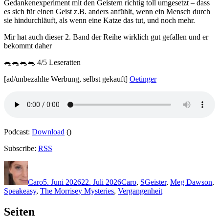
Gedankenexperiment mit den Geistern richtig toll umgesetzt – dass
es sich für einen Geist z.B. anders anfühlt, wenn ein Mensch durch
sie hindurchläuft, als wenn eine Katze das tut, und noch mehr.
Mir hat auch dieser 2. Band der Reihe wirklich gut gefallen und er
bekommt daher
🐀🐀🐀🐀 4/5 Leseratten
[ad/unbezahlte Werbung, selbst gekauft]
Oetinger
Podcast:
Download
()
Subscribe:
RSS
Autor
Veröffentlicht
Kategorien
Schlagwörter
am
Caro
5. Juni 2026
22. Juli 2026
Caro
,
S
Geister
,
Meg Dawson
,
Speakeasy
,
The Morrisey Mysteries
,
Vergangenheit
Seiten