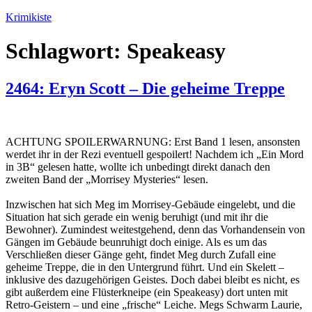
Zum
Krimikiste
Inhalt
springen
Schlagwort:
Speakeasy
2464: Eryn Scott – Die geheime Treppe
ACHTUNG SPOILERWARNUNG: Erst Band 1 lesen, ansonsten
werdet ihr in der Rezi eventuell gespoilert! Nachdem ich „Ein Mord
in 3B“ gelesen hatte, wollte ich unbedingt direkt danach den
zweiten Band der „Morrisey Mysteries“ lesen.
Inzwischen hat sich Meg im Morrisey-Gebäude eingelebt, und die
Situation hat sich gerade ein wenig beruhigt (und mit ihr die
Bewohner). Zumindest weitestgehend, denn das Vorhandensein von
Gängen im Gebäude beunruhigt doch einige. Als es um das
Verschließen dieser Gänge geht, findet Meg durch Zufall eine
geheime Treppe, die in den Untergrund führt. Und ein Skelett –
inklusive des dazugehörigen Geistes. Doch dabei bleibt es nicht, es
gibt außerdem eine Flüsterkneipe (ein Speakeasy) dort unten mit
Retro-Geistern – und eine „frische“ Leiche. Megs Schwarm Laurie,