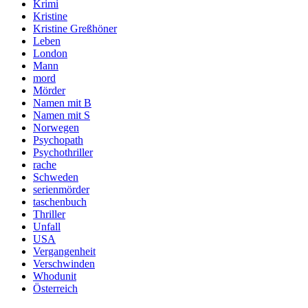
Krimi
Kristine
Kristine Greßhöner
Leben
London
Mann
mord
Mörder
Namen mit B
Namen mit S
Norwegen
Psychopath
Psychothriller
rache
Schweden
serienmörder
taschenbuch
Thriller
Unfall
USA
Vergangenheit
Verschwinden
Whodunit
Österreich