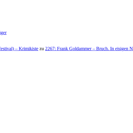
iger
stival) – Krimikiste
zu
2267: Frank Goldammer – Bruch. In eisigen N