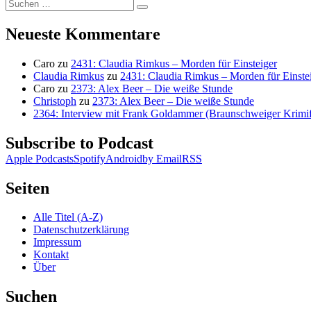
Suchen
Suchen
nach:
Neueste Kommentare
Caro
zu
2431: Claudia Rimkus – Morden für Einsteiger
Claudia Rimkus
zu
2431: Claudia Rimkus – Morden für Einste
Caro
zu
2373: Alex Beer – Die weiße Stunde
Christoph
zu
2373: Alex Beer – Die weiße Stunde
2364: Interview mit Frank Goldammer (Braunschweiger Krimife
Subscribe to Podcast
Apple Podcasts
Spotify
Android
by Email
RSS
Seiten
Alle Titel (A-Z)
Datenschutzerklärung
Impressum
Kontakt
Über
Suchen