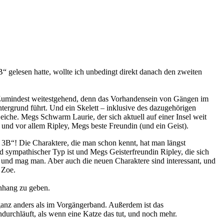
lesen hatte, wollte ich unbedingt direkt danach den zweiten
. Zumindest weitestgehend, denn das Vorhandensein von Gängen im
tergrund führt. Und ein Skelett – inklusive des dazugehörigen
Leiche. Megs Schwarm Laurie, der sich aktuell auf einer Insel weit
y und vor allem Ripley, Megs beste Freundin (und ein Geist).
 3B“! Die Charaktere, die man schon kennt, hat man längst
nd sympathischer Typ ist und Megs Geisterfreundin Ripley, die sich
 und mag man. Aber auch die neuen Charaktere sind interessant, und
 Zoe.
enhang zu geben.
ganz anders als im Vorgängerband. Außerdem ist das
ndurchläuft, als wenn eine Katze das tut, und noch mehr.