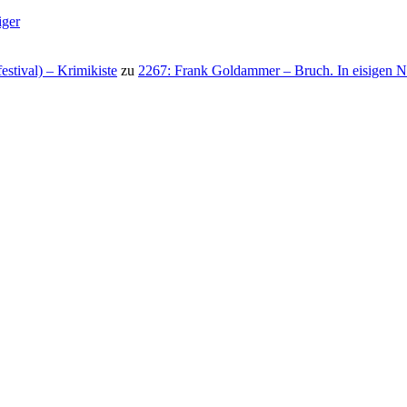
iger
stival) – Krimikiste
zu
2267: Frank Goldammer – Bruch. In eisigen N