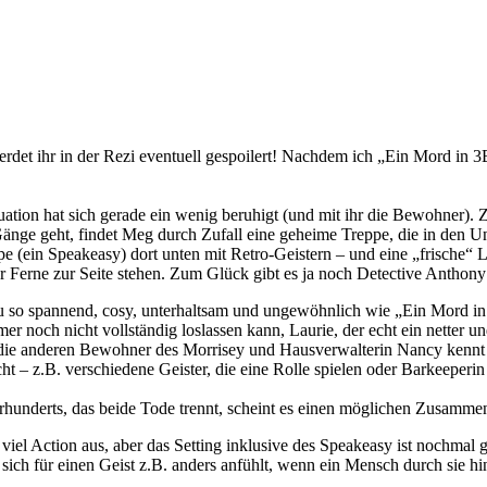
in der Rezi eventuell gespoilert! Nachdem ich „Ein Mord in 3B“ ge
uation hat sich gerade ein wenig beruhigt (und mit ihr die Bewohner)
änge geht, findet Meg durch Zufall eine geheime Treppe, die in den Un
ipe (ein Speakeasy) dort unten mit Retro-Geistern – und eine „frische“ 
er Ferne zur Seite stehen. Zum Glück gibt es ja noch Detective Anthon
au so spannend, cosy, unterhaltsam und ungewöhnlich wie „Ein Mord in
er noch nicht vollständig loslassen kann, Laurie, der echt ein netter u
h die anderen Bewohner des Morrisey und Hausverwalterin Nancy kennt
 – z.B. verschiedene Geister, die eine Rolle spielen oder Barkeeperin
 Jahrhunderts, das beide Tode trennt, scheint es einen möglichen Zusamm
el Action aus, aber das Setting inklusive des Speakeasy ist nochmal 
sich für einen Geist z.B. anders anfühlt, wenn ein Mensch durch sie hi