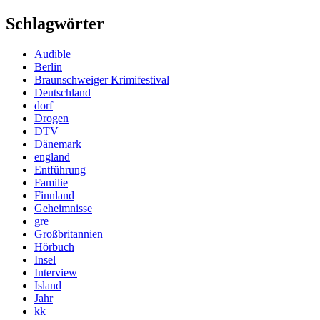
Schlagwörter
Audible
Berlin
Braunschweiger Krimifestival
Deutschland
dorf
Drogen
DTV
Dänemark
england
Entführung
Familie
Finnland
Geheimnisse
gre
Großbritannien
Hörbuch
Insel
Interview
Island
Jahr
kk