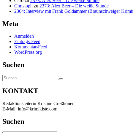
Caro
zu
2373: Alex Beer – Die weiße Stunde
Christoph
zu
2373: Alex Beer – Die weiße Stunde
2364: Interview mit Frank Goldammer (Braunschweiger Krimife
Meta
Anmelden
Eintrags-Feed
Kommentar-Feed
WordPress.org
Suchen
Suchen
Suchen
nach:
KONTAKT
Redaktionsleiterin Kristine Greßhöner
E-Mail: info@krimikiste.com
Suchen