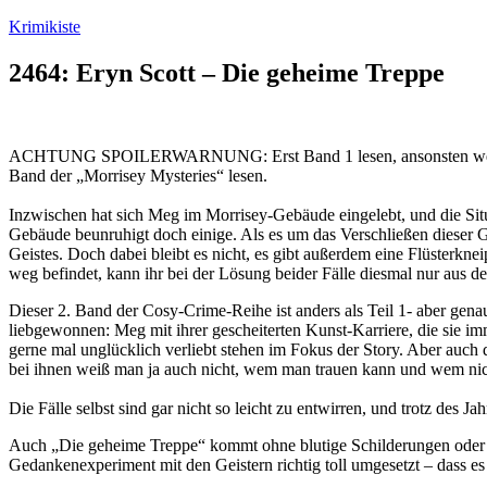
Zum
Krimikiste
Inhalt
springen
2464: Eryn Scott – Die geheime Treppe
ACHTUNG SPOILERWARNUNG: Erst Band 1 lesen, ansonsten werdet ihr 
Band der „Morrisey Mysteries“ lesen.
Inzwischen hat sich Meg im Morrisey-Gebäude eingelebt, und die Sit
Gebäude beunruhigt doch einige. Als es um das Verschließen dieser G
Geistes. Doch dabei bleibt es nicht, es gibt außerdem eine Flüsterkne
weg befindet, kann ihr bei der Lösung beider Fälle diesmal nur aus d
Dieser 2. Band der Cosy-Crime-Reihe ist anders als Teil 1- aber gen
liebgewonnen: Meg mit ihrer gescheiterten Kunst-Karriere, die sie imm
gerne mal unglücklich verliebt stehen im Fokus der Story. Aber auc
bei ihnen weiß man ja auch nicht, wem man trauen kann und wem nicht
Die Fälle selbst sind gar nicht so leicht zu entwirren, und trotz des
Auch „Die geheime Treppe“ kommt ohne blutige Schilderungen oder vi
Gedankenexperiment mit den Geistern richtig toll umgesetzt – dass es 