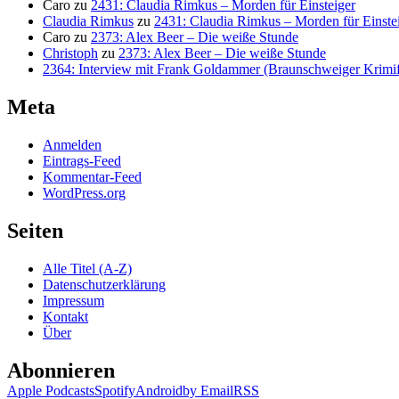
Caro
zu
2431: Claudia Rimkus – Morden für Einsteiger
Claudia Rimkus
zu
2431: Claudia Rimkus – Morden für Einste
Caro
zu
2373: Alex Beer – Die weiße Stunde
Christoph
zu
2373: Alex Beer – Die weiße Stunde
2364: Interview mit Frank Goldammer (Braunschweiger Krimife
Meta
Anmelden
Eintrags-Feed
Kommentar-Feed
WordPress.org
Seiten
Alle Titel (A-Z)
Datenschutzerklärung
Impressum
Kontakt
Über
Abonnieren
Apple Podcasts
Spotify
Android
by Email
RSS