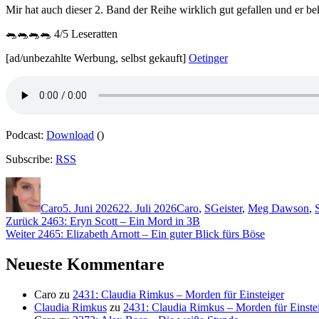
Mir hat auch dieser 2. Band der Reihe wirklich gut gefallen und er 
🐀🐀🐀🐀 4/5 Leseratten
[ad/unbezahlte Werbung, selbst gekauft]
Oetinger
Podcast:
Download
()
Subscribe:
RSS
Autor
Veröffentlicht
Kategorien
Schlagwörter
am
Caro
5. Juni 2026
22. Juli 2026
Caro
,
S
Geister
,
Meg Dawson
,
Beitragsnavigation
Vorheriger
Zurück
2463: Eryn Scott – Ein Mord in 3B
Nächster
Beitrag:
Weiter
2465: Elizabeth Arnott – Ein guter Blick fürs Böse
Beitrag:
Neueste Kommentare
Caro
zu
2431: Claudia Rimkus – Morden für Einsteiger
Claudia Rimkus
zu
2431: Claudia Rimkus – Morden für Einste