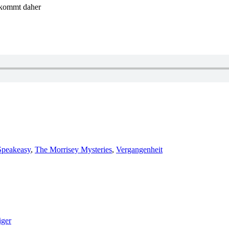
bekommt daher
Speakeasy
,
The Morrisey Mysteries
,
Vergangenheit
iger