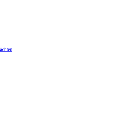
ächten