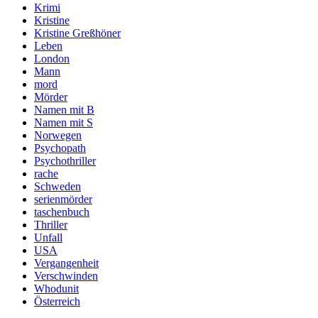
Krimi
Kristine
Kristine Greßhöner
Leben
London
Mann
mord
Mörder
Namen mit B
Namen mit S
Norwegen
Psychopath
Psychothriller
rache
Schweden
serienmörder
taschenbuch
Thriller
Unfall
USA
Vergangenheit
Verschwinden
Whodunit
Österreich