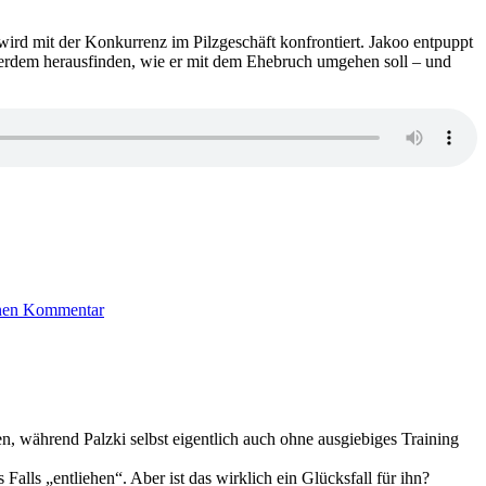
girl
 wird mit der Konkurrenz im Pilzgeschäft konfrontiert. Jakoo entpuppt
außerdem herausfinden, wie er mit dem Ehebruch umgehen soll – und
zu
1576:
inen Kommentar
Antti
Tuomainen
–
Die
letzten
Meter
bis
ren, während Palzki selbst eigentlich auch ohne ausgiebiges Training
zum
Friedhof
lls „entliehen“. Aber ist das wirklich ein Glücksfall für ihn?