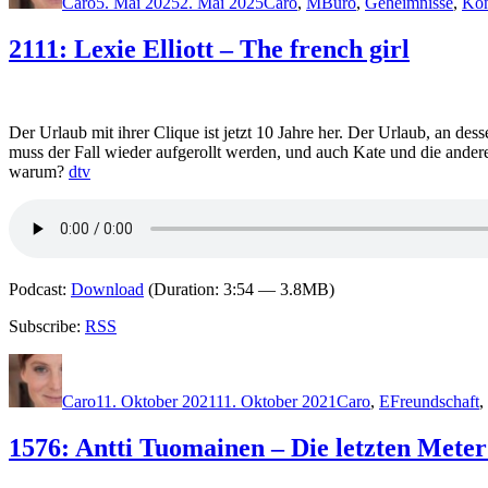
Caro
5. Mai 2025
2. Mai 2025
Caro
,
M
Büro
,
Geheimnisse
,
Kon
2111: Lexie Elliott – The french girl
Der Urlaub mit ihrer Clique ist jetzt 10 Jahre her. Der Urlaub, an d
muss der Fall wieder aufgerollt werden, und auch Kate und die ande
warum?
dtv
Podcast:
Download
(Duration: 3:54 — 3.8MB)
Subscribe:
RSS
Autor
Veröffentlicht
Kategorien
Schlagwörter
am
Caro
11. Oktober 2021
11. Oktober 2021
Caro
,
E
Freundschaft
,
1576: Antti Tuomainen – Die letzten Meter