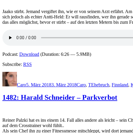
Jaako stirbt. Jemand vergiftet ihn, wie er von seinem Arzt erfährt. A
sich jedoch als echter Antti-Held: Er will rausfinden, wer ihn gerad
das alles möglichst, bevor er stirbt – auf den letzten Metern bis zum
Podcast:
Download
(Duration: 6:26 — 5.9MB)
Subscribe:
RSS
Autor
Veröffentlicht
Kategorien
Schlagwörter
am
Caro
5. März 2018
3. März 2018
Caro
,
T
Ehebruch
,
Finnland
,
K
1482: Harald Schneider – Parkverbot
Reiner Palzki hat es ins einem 14. Fall alles andere als leicht – sei
auf dem Crosstrainer wohl fühlt..
Als sein Chef ihn zu einer Fitnessmesse mitschleppt, wird dort jeman