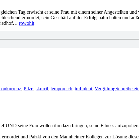
m gleichen Tag erwischt er seine Frau mit einem seiner Angestellten und
e schleichend ermordet, sein Geschäft auf der Erfolgsbahn halten und 
 Friedhof…
rowohlt
onkurrenz
,
Pilze
,
skurril
,
temporeich
,
turbulent
,
Vergiftung
Schreibe e
n Chef UND seine Frau wollen ihn dazu bringen, seine Fitness aufzupolie
d ermordet und Palzki von den Mannheimer Kollegen zur Lösung dieses Fa