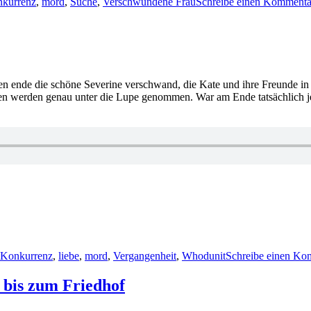
kurrenz
,
mord
,
Suche
,
Verschwundene Frau
Schreibe einen Kommenta
essen ende die schöne Severine verschwand, die Kate und ihre Freunde in
ren werden genau unter die Lupe genommen. War am Ende tatsächlich j
Konkurrenz
,
liebe
,
mord
,
Vergangenheit
,
Whodunit
Schreibe einen Ko
 bis zum Friedhof