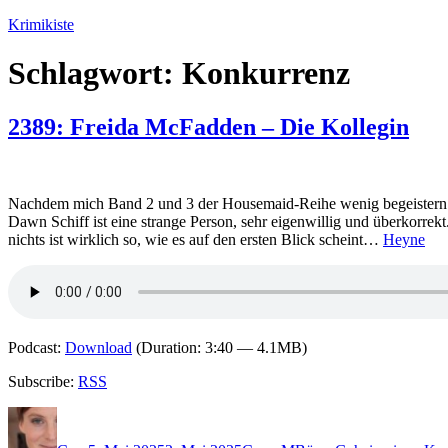
Zum
Krimikiste
Inhalt
springen
Schlagwort:
Konkurrenz
2389: Freida McFadden – Die Kollegin
Nachdem mich Band 2 und 3 der Housemaid-Reihe wenig begeistern ko
Dawn Schiff ist eine strange Person, sehr eigenwillig und überkorrek
nichts ist wirklich so, wie es auf den ersten Blick scheint…
Heyne
Podcast:
Download
(Duration: 3:40 — 4.1MB)
Subscribe:
RSS
Autor
Veröffentlicht
Kategorien
Schlagwörter
am