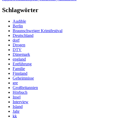
Schlagwörter
Audible
Berlin
Braunschweiger Krimifestival
Deutschland
dorf
Drogen
DTV
Dänemark
england
Entführung
Familie
Finnland
Geheimnisse
gre
Großbritannien
Hörbuch
Insel
Interview
Island
Jahr
kk