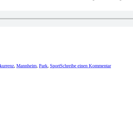
zu
1482:
kurrenz
,
Mannheim
,
Park
,
Sport
Schreibe einen Kommentar
Harald
Schneider
–
Parkverbot