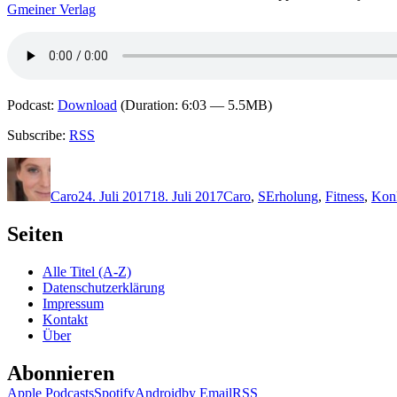
Gmeiner Verlag
Podcast:
Download
(Duration: 6:03 — 5.5MB)
Subscribe:
RSS
Autor
Veröffentlicht
Kategorien
Schlagwörter
am
Caro
24. Juli 2017
18. Juli 2017
Caro
,
S
Erholung
,
Fitness
,
Kon
Seiten
Alle Titel (A-Z)
Datenschutzerklärung
Impressum
Kontakt
Über
Abonnieren
Apple Podcasts
Spotify
Android
by Email
RSS