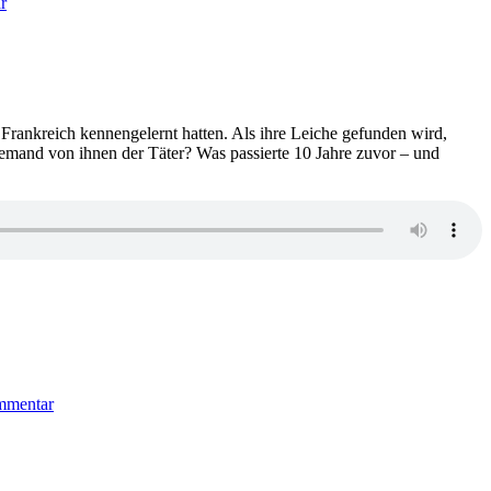
r
Freida
McFadden
–
Die
Kollegin
 Frankreich kennengelernt hatten. Als ihre Leiche gefunden wird,
emand von ihnen der Täter? Was passierte 10 Jahre zuvor – und
zu
2111:
mmentar
Lexie
Elliott
–
The
french