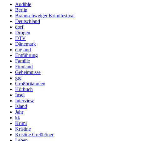
Audible
Berlin
Braunschweiger Krimifestival
Deutschland
dorf
Drogen
DTV
Dänemark
england
Entführung
Familie
Finnland
Geheimnisse
gre
Großbritannien
Hörbuch
Insel
Interview
Island
Jahr
kk
Krimi
Kristine
Kristine Greßhöner
Leben