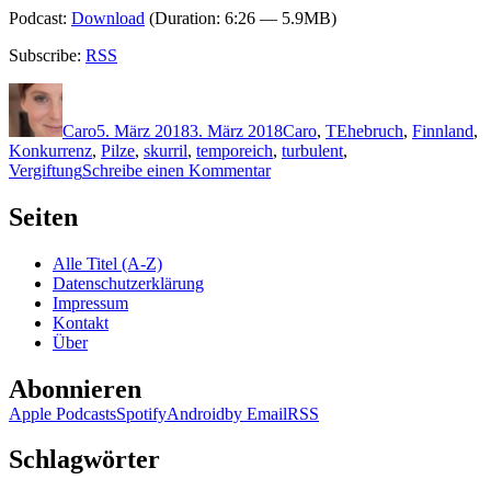
Podcast:
Download
(Duration: 6:26 — 5.9MB)
Subscribe:
RSS
Autor
Veröffentlicht
Kategorien
Schlagwörter
am
Caro
5. März 2018
3. März 2018
Caro
,
T
Ehebruch
,
Finnland
,
Konkurrenz
,
Pilze
,
skurril
,
temporeich
,
turbulent
,
zu
Vergiftung
Schreibe einen Kommentar
1576:
Antti
Seiten
Tuomainen
–
Alle Titel (A-Z)
Die
Datenschutzerklärung
letzten
Impressum
Meter
Kontakt
bis
Über
zum
Friedhof
Abonnieren
Apple Podcasts
Spotify
Android
by Email
RSS
Schlagwörter