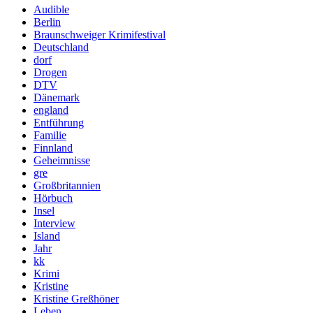
Audible
Berlin
Braunschweiger Krimifestival
Deutschland
dorf
Drogen
DTV
Dänemark
england
Entführung
Familie
Finnland
Geheimnisse
gre
Großbritannien
Hörbuch
Insel
Interview
Island
Jahr
kk
Krimi
Kristine
Kristine Greßhöner
Leben