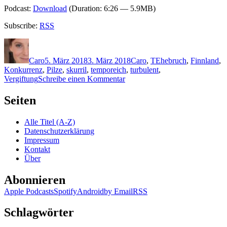
Podcast:
Download
(Duration: 6:26 — 5.9MB)
Subscribe:
RSS
Autor
Veröffentlicht
Kategorien
Schlagwörter
am
Caro
5. März 2018
3. März 2018
Caro
,
T
Ehebruch
,
Finnland
,
Konkurrenz
,
Pilze
,
skurril
,
temporeich
,
turbulent
,
zu
Vergiftung
Schreibe einen Kommentar
1576:
Antti
Seiten
Tuomainen
–
Alle Titel (A-Z)
Die
Datenschutzerklärung
letzten
Impressum
Meter
Kontakt
bis
Über
zum
Friedhof
Abonnieren
Apple Podcasts
Spotify
Android
by Email
RSS
Schlagwörter