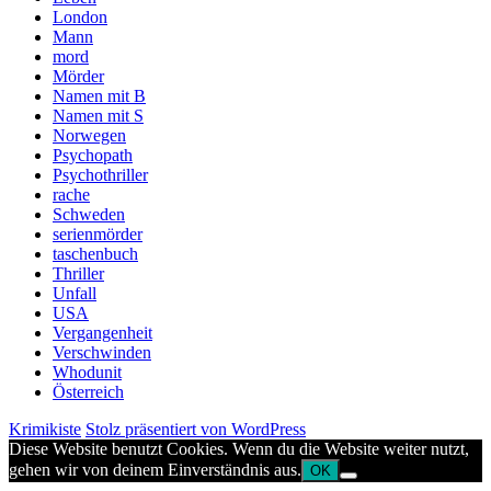
London
Mann
mord
Mörder
Namen mit B
Namen mit S
Norwegen
Psychopath
Psychothriller
rache
Schweden
serienmörder
taschenbuch
Thriller
Unfall
USA
Vergangenheit
Verschwinden
Whodunit
Österreich
Krimikiste
Stolz präsentiert von WordPress
Diese Website benutzt Cookies. Wenn du die Website weiter nutzt,
gehen wir von deinem Einverständnis aus.
OK