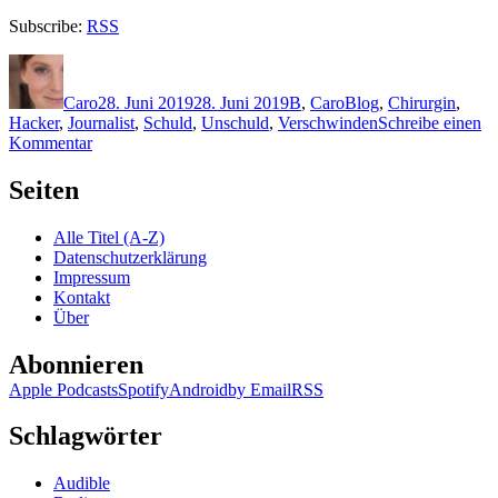
Subscribe:
RSS
Autor
Veröffentlicht
Kategorien
Schlagwörter
am
Caro
28. Juni 2019
28. Juni 2019
B
,
Caro
Blog
,
Chirurgin
,
Hacker
,
Journalist
,
Schuld
,
Unschuld
,
Verschwinden
Schreibe einen
zu
Kommentar
1801:
Chris
Seiten
Brookmyre
–
Alle Titel (A-Z)
Dein
Datenschutzerklärung
Ende
Impressum
Kontakt
Über
Abonnieren
Apple Podcasts
Spotify
Android
by Email
RSS
Schlagwörter
Audible