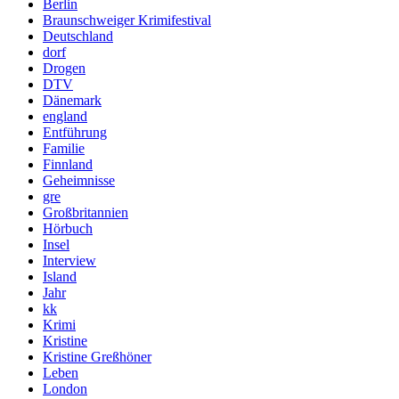
Berlin
Braunschweiger Krimifestival
Deutschland
dorf
Drogen
DTV
Dänemark
england
Entführung
Familie
Finnland
Geheimnisse
gre
Großbritannien
Hörbuch
Insel
Interview
Island
Jahr
kk
Krimi
Kristine
Kristine Greßhöner
Leben
London