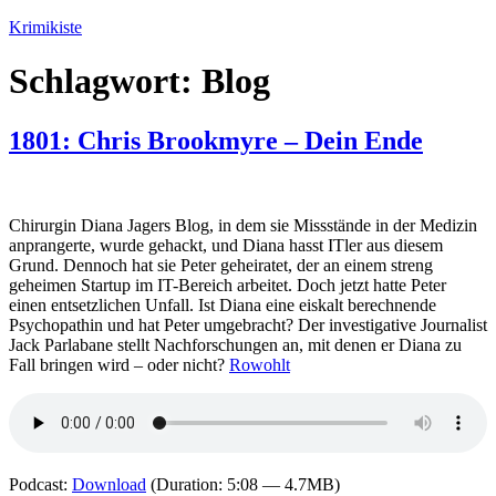
Zum
Krimikiste
Inhalt
springen
Schlagwort:
Blog
1801: Chris Brookmyre – Dein Ende
Chirurgin Diana Jagers Blog, in dem sie Missstände in der Medizin
anprangerte, wurde gehackt, und Diana hasst ITler aus diesem
Grund. Dennoch hat sie Peter geheiratet, der an einem streng
geheimen Startup im IT-Bereich arbeitet. Doch jetzt hatte Peter
einen entsetzlichen Unfall. Ist Diana eine eiskalt berechnende
Psychopathin und hat Peter umgebracht? Der investigative Journalist
Jack Parlabane stellt Nachforschungen an, mit denen er Diana zu
Fall bringen wird – oder nicht?
Rowohlt
Podcast:
Download
(Duration: 5:08 — 4.7MB)