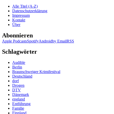
McCarthy
Alle Titel (A-Z)
–
Datenschutzerklärung
Passwort:
Impressum
Henrietta
Kontakt
Über
Abonnieren
Apple Podcasts
Spotify
Android
by Email
RSS
Schlagwörter
Audible
Berlin
Braunschweiger Krimifestival
Deutschland
dorf
Drogen
DTV
Dänemark
england
Entführung
Familie
Finnland