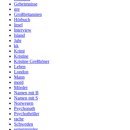
Geheimnisse
gre
Großbritannien
Hörbuch
Insel
Interview
Island
Jahr
kk
Krimi
Kristine
Kristine Greßhöner
Leben
London
Mann
mord
Mörder
Namen mit B
Namen mit S
Norwegen
Psychopath
Psychothriller
rache
Schweden
serienmörder