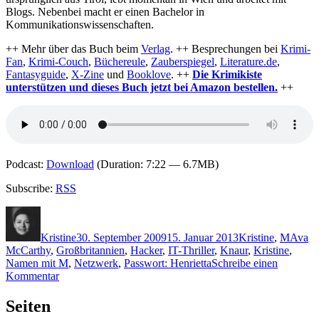
Blogs. Nebenbei macht er einen Bachelor in
Kommunikationswissenschaften.
++ Mehr über das Buch beim
Verlag
. ++ Besprechungen bei
Krimi-
Fan
,
Krimi-Couch
,
Büchereule
,
Zauberspiegel
,
Literature.de
,
Fantasyguide
,
X-Zine
und
Booklove
. ++
Die Krimikiste
unterstützen und dieses Buch jetzt bei Amazon bestellen.
++
Podcast:
Download
(Duration: 7:22 — 6.7MB)
Subscribe:
RSS
Autor
Veröffentlicht
Kategorien
Schlag
am
Kristine
30. September 2009
15. Januar 2013
Kristine
,
M
Ava
McCarthy
,
Großbritannien
,
Hacker
,
IT-Thriller
,
Knaur
,
Kristine
,
Namen mit M
,
Netzwerk
,
Passwort: Henrietta
Schreibe einen
zu
Kommentar
KK
236:
Seiten
Ava