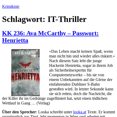
Zum
Krimikiste
Inhalt
springen
Schlagwort:
IT-Thriller
KK 236: Ava McCarthy – Passwort:
Henrietta
»Das Leben macht keinen Spaß, wenn
man nicht hin und wieder alles riskiert.«
Nach diesem Satz lebt die junge
Hackerin Henrietta, sogar in ihrem Job
als Sicherheitsexpertin für
Computernetzwerke – bis sie von
einem Unbekannten auf die Gleise der
einfahrenden Dubliner S-Bahn
gestoßen wird. In letzter Sekunde kann
sie sich retten, doch die Nachricht, die
der Killer ihr im Gedränge zugeflüstert hat, setzt einen tödlichen
Wettlauf in Gang … (Verlag)
Über den Sprecher
: Looka schreibt unter
looka.at
Texte. Er kommt
ursprünglich aus Tirol, lebt momentan in Wien und arbeitet mit