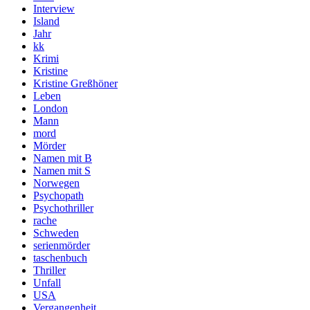
Interview
Island
Jahr
kk
Krimi
Kristine
Kristine Greßhöner
Leben
London
Mann
mord
Mörder
Namen mit B
Namen mit S
Norwegen
Psychopath
Psychothriller
rache
Schweden
serienmörder
taschenbuch
Thriller
Unfall
USA
Vergangenheit