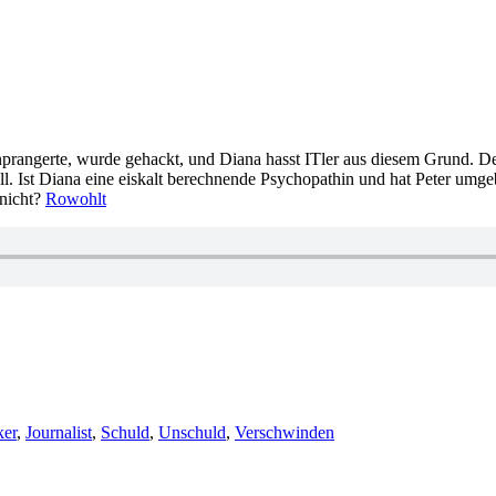
prangerte, wurde gehackt, und Diana hasst ITler aus diesem Grund. Den
all. Ist Diana eine eiskalt berechnende Psychopathin und hat Peter umgeb
 nicht?
Rowohlt
er
,
Journalist
,
Schuld
,
Unschuld
,
Verschwinden