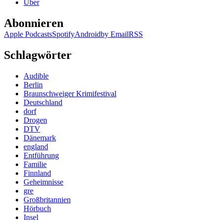
Über
Abonnieren
Apple Podcasts
Spotify
Android
by Email
RSS
Schlagwörter
Audible
Berlin
Braunschweiger Krimifestival
Deutschland
dorf
Drogen
DTV
Dänemark
england
Entführung
Familie
Finnland
Geheimnisse
gre
Großbritannien
Hörbuch
Insel