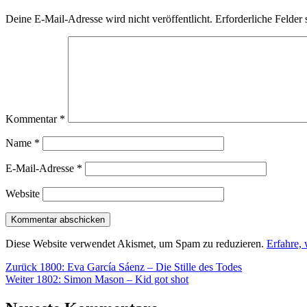
Deine E-Mail-Adresse wird nicht veröffentlicht.
Erforderliche Felder 
Kommentar
*
Name
*
E-Mail-Adresse
*
Website
Diese Website verwendet Akismet, um Spam zu reduzieren.
Erfahre,
Beitragsnavigation
Vorheriger
Zurück
1800: Eva García Sáenz – Die Stille des Todes
Nächster
Beitrag:
Weiter
1802: Simon Mason – Kid got shot
Beitrag: