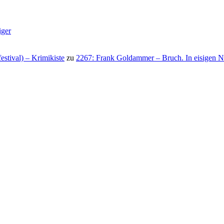
iger
stival) – Krimikiste
zu
2267: Frank Goldammer – Bruch. In eisigen N