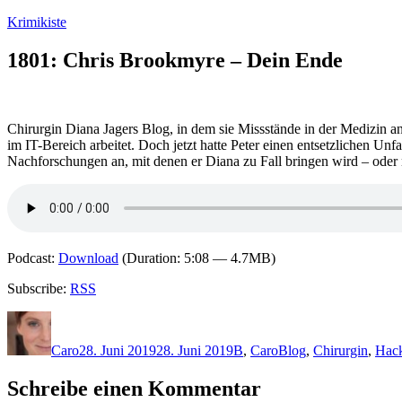
Zum
Krimikiste
Inhalt
springen
1801: Chris Brookmyre – Dein Ende
Chirurgin Diana Jagers Blog, in dem sie Missstände in der Medizin an
im IT-Bereich arbeitet. Doch jetzt hatte Peter einen entsetzlichen Unf
Nachforschungen an, mit denen er Diana zu Fall bringen wird – oder
Podcast:
Download
(Duration: 5:08 — 4.7MB)
Subscribe:
RSS
Autor
Veröffentlicht
Kategorien
Schlagwörter
am
Caro
28. Juni 2019
28. Juni 2019
B
,
Caro
Blog
,
Chirurgin
,
Hack
Schreibe einen Kommentar