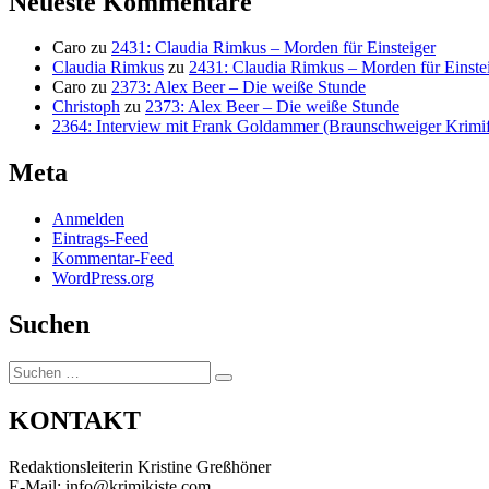
Neueste Kommentare
Caro
zu
2431: Claudia Rimkus – Morden für Einsteiger
Claudia Rimkus
zu
2431: Claudia Rimkus – Morden für Einste
Caro
zu
2373: Alex Beer – Die weiße Stunde
Christoph
zu
2373: Alex Beer – Die weiße Stunde
2364: Interview mit Frank Goldammer (Braunschweiger Krimife
Meta
Anmelden
Eintrags-Feed
Kommentar-Feed
WordPress.org
Suchen
Suchen
Suchen
nach:
KONTAKT
Redaktionsleiterin Kristine Greßhöner
E-Mail: info@krimikiste.com