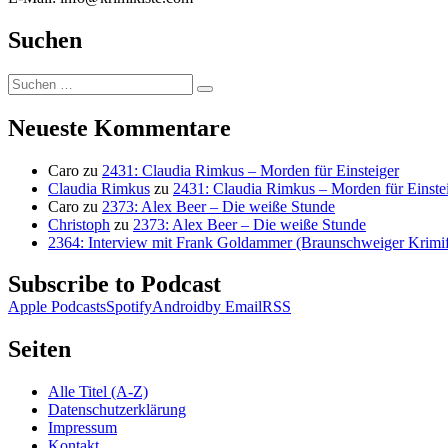
Suchen
Suchen
Suchen
nach:
Neueste Kommentare
Caro
zu
2431: Claudia Rimkus – Morden für Einsteiger
Claudia Rimkus
zu
2431: Claudia Rimkus – Morden für Einste
Caro
zu
2373: Alex Beer – Die weiße Stunde
Christoph
zu
2373: Alex Beer – Die weiße Stunde
2364: Interview mit Frank Goldammer (Braunschweiger Krimife
Subscribe to Podcast
Apple Podcasts
Spotify
Android
by Email
RSS
Seiten
Alle Titel (A-Z)
Datenschutzerklärung
Impressum
Kontakt