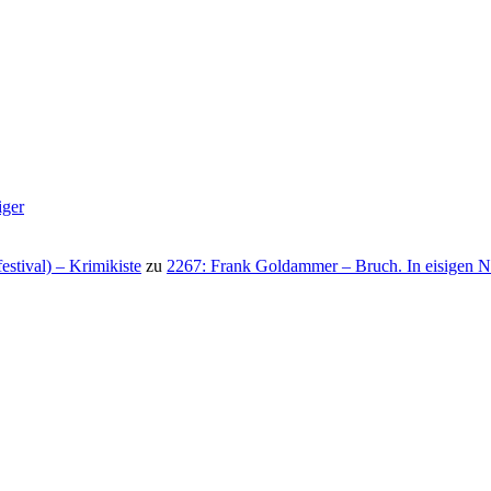
iger
stival) – Krimikiste
zu
2267: Frank Goldammer – Bruch. In eisigen N