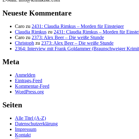
Neueste Kommentare
Caro
zu
2431: Claudia Rimkus – Morden für Einsteiger
Claudia Rimkus
zu
2431: Claudia Rimkus – Morden für Einste
Caro
zu
2373: Alex Beer – Die weiße Stunde
Christoph
zu
2373: Alex Beer – Die weiße Stunde
2364: Interview mit Frank Goldammer (Braunschweiger Krimife
Meta
Anmelden
Eintrags-Feed
Kommentar-Feed
WordPress.org
Seiten
Alle Titel (A-Z)
Datenschutzerklärung
Impressum
Kontakt