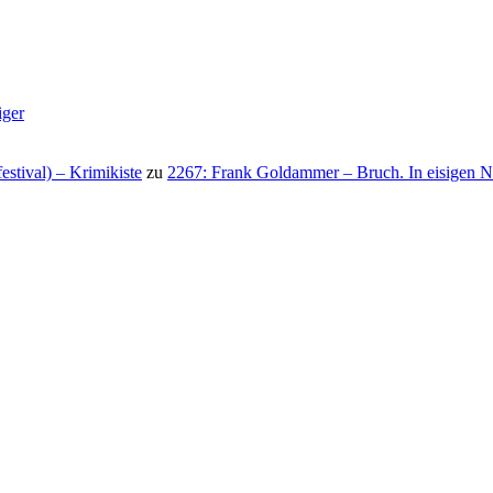
iger
stival) – Krimikiste
zu
2267: Frank Goldammer – Bruch. In eisigen N