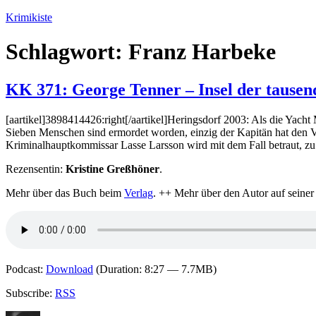
Zum
Krimikiste
Inhalt
springen
Schlagwort:
Franz Harbeke
KK 371: George Tenner – Insel der tause
[aartikel]3898414426:right[/aartikel]Heringsdorf 2003: Als die Yacht
Sieben Menschen sind ermordet worden, einzig der Kapitän hat den Vo
Kriminalhauptkommissar Lasse Larsson wird mit dem Fall betraut, zu 
Rezensentin:
Kristine Greßhöner
.
Mehr über das Buch beim
Verlag
. ++ Mehr über den Autor auf seine
Podcast:
Download
(Duration: 8:27 — 7.7MB)
Subscribe:
RSS