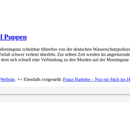
nd Puppen
 Morningstar scheinbar führerlos von der deutschen Wasserschutzpolizei
rfall schwer verletzt überlebt. Zur selben Zeit werden im angrenzende
dem sich schnell eine Verbindung zu den Morden auf der Morningstar h
r
Website
. ++ Ebenfalls vorgestellt:
Franz Harbeke – Nur ein Stich ins 