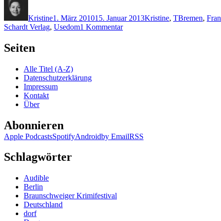
Autor
Veröffentlicht
Kategorien
Schlagwörter
am
Kristine
1. März 2010
15. Januar 2013
Kristine
,
T
Bremen
,
Fran
zu
Schardt Verlag
,
Usedom
1 Kommentar
KK
371:
Seiten
George
Tenner
Alle Titel (A-Z)
–
Datenschutzerklärung
Insel
Impressum
der
Kontakt
tausend
Über
Puppen
Abonnieren
Apple Podcasts
Spotify
Android
by Email
RSS
Schlagwörter
Audible
Berlin
Braunschweiger Krimifestival
Deutschland
dorf