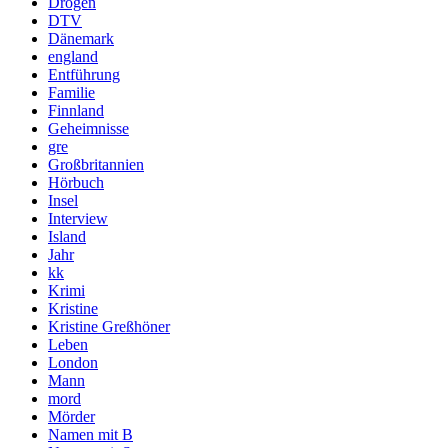
Drogen
DTV
Dänemark
england
Entführung
Familie
Finnland
Geheimnisse
gre
Großbritannien
Hörbuch
Insel
Interview
Island
Jahr
kk
Krimi
Kristine
Kristine Greßhöner
Leben
London
Mann
mord
Mörder
Namen mit B