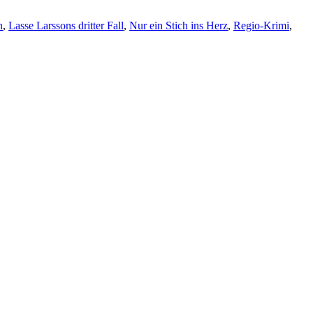
n
,
Lasse Larssons dritter Fall
,
Nur ein Stich ins Herz
,
Regio-Krimi
,