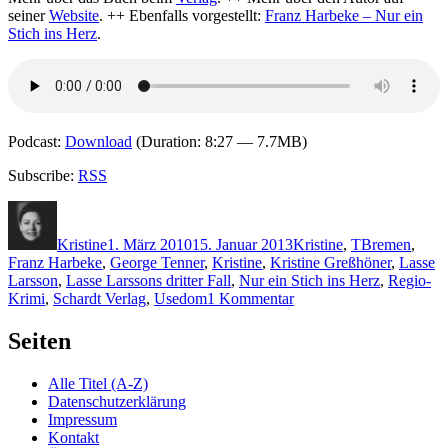
seiner
Website
. ++ Ebenfalls vorgestellt:
Franz Harbeke – Nur ein
Stich ins Herz
.
Podcast:
Download
(Duration: 8:27 — 7.7MB)
Subscribe:
RSS
Autor
Veröffentlicht
Kategorien
Schlagwörter
am
Kristine
1. März 2010
15. Januar 2013
Kristine
,
T
Bremen
,
Franz Harbeke
,
George Tenner
,
Kristine
,
Kristine Greßhöner
,
Lasse
Larsson
,
Lasse Larssons dritter Fall
,
Nur ein Stich ins Herz
,
Regio-
zu
Krimi
,
Schardt Verlag
,
Usedom
1 Kommentar
KK
371:
Seiten
George
Tenner
Alle Titel (A-Z)
–
Datenschutzerklärung
Insel
Impressum
der
Kontakt
tausend