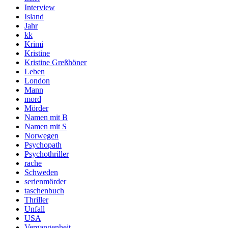
Interview
Island
Jahr
kk
Krimi
Kristine
Kristine Greßhöner
Leben
London
Mann
mord
Mörder
Namen mit B
Namen mit S
Norwegen
Psychopath
Psychothriller
rache
Schweden
serienmörder
taschenbuch
Thriller
Unfall
USA
Vergangenheit