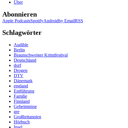
Über
Puppen
Abonnieren
Apple Podcasts
Spotify
Android
by Email
RSS
Schlagwörter
Audible
Berlin
Braunschweiger Krimifestival
Deutschland
dorf
Drogen
DTV
Dänemark
england
Entführung
Familie
Finnland
Geheimnisse
gre
Großbritannien
Hörbuch
Insel