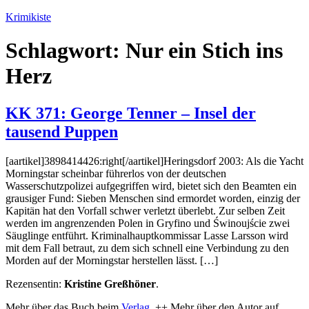
Zum
Krimikiste
Inhalt
springen
Schlagwort:
Nur ein Stich ins
Herz
KK 371: George Tenner – Insel der
tausend Puppen
[aartikel]3898414426:right[/aartikel]Heringsdorf 2003: Als die Yacht
Morningstar scheinbar führerlos von der deutschen
Wasserschutzpolizei aufgegriffen wird, bietet sich den Beamten ein
grausiger Fund: Sieben Menschen sind ermordet worden, einzig der
Kapitän hat den Vorfall schwer verletzt überlebt. Zur selben Zeit
werden im angrenzenden Polen in Gryfino und Świnoujście zwei
Säuglinge entführt. Kriminalhauptkommissar Lasse Larsson wird
mit dem Fall betraut, zu dem sich schnell eine Verbindung zu den
Morden auf der Morningstar herstellen lässt. […]
Rezensentin:
Kristine Greßhöner
.
Mehr über das Buch beim
Verlag
. ++ Mehr über den Autor auf