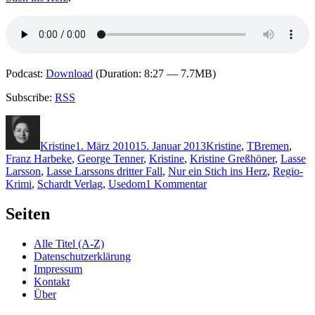
Podcast:
Download
(Duration: 8:27 — 7.7MB)
Subscribe:
RSS
Autor
Veröffentlicht
Kategorien
Schlagwörter
am
Kristine
1. März 2010
15. Januar 2013
Kristine
,
T
Bremen
,
Franz Harbeke
,
George Tenner
,
Kristine
,
Kristine Greßhöner
,
Lasse
Larsson
,
Lasse Larssons dritter Fall
,
Nur ein Stich ins Herz
,
Regio-
zu
Krimi
,
Schardt Verlag
,
Usedom
1 Kommentar
KK
371:
Seiten
George
Tenner
Alle Titel (A-Z)
–
Datenschutzerklärung
Insel
Impressum
der
Kontakt
tausend
Über
Puppen