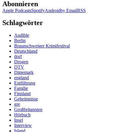
Abonnieren
Apple Podcasts
Spotify
Android
by Email
RSS
Schlagwörter
Audible
Berlin
Braunschweiger Krimifestival
Deutschland
dorf
Drogen
DTV
Dänemark
england
Entführung
Familie
Finnland
Geheimnisse
gre
Großbritannien
Hörbuch
Insel
Interview
Island