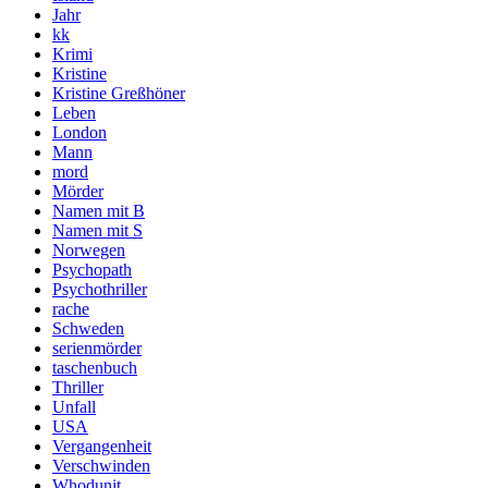
Jahr
kk
Krimi
Kristine
Kristine Greßhöner
Leben
London
Mann
mord
Mörder
Namen mit B
Namen mit S
Norwegen
Psychopath
Psychothriller
rache
Schweden
serienmörder
taschenbuch
Thriller
Unfall
USA
Vergangenheit
Verschwinden
Whodunit