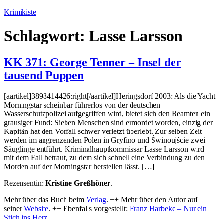
Zum
Krimikiste
Inhalt
springen
Schlagwort:
Lasse Larsson
KK 371: George Tenner – Insel der
tausend Puppen
[aartikel]3898414426:right[/aartikel]Heringsdorf 2003: Als die Yacht
Morningstar scheinbar führerlos von der deutschen
Wasserschutzpolizei aufgegriffen wird, bietet sich den Beamten ein
grausiger Fund: Sieben Menschen sind ermordet worden, einzig der
Kapitän hat den Vorfall schwer verletzt überlebt. Zur selben Zeit
werden im angrenzenden Polen in Gryfino und Świnoujście zwei
Säuglinge entführt. Kriminalhauptkommissar Lasse Larsson wird
mit dem Fall betraut, zu dem sich schnell eine Verbindung zu den
Morden auf der Morningstar herstellen lässt. […]
Rezensentin:
Kristine Greßhöner
.
Mehr über das Buch beim
Verlag
. ++ Mehr über den Autor auf
seiner
Website
. ++ Ebenfalls vorgestellt:
Franz Harbeke – Nur ein
Stich ins Herz
.