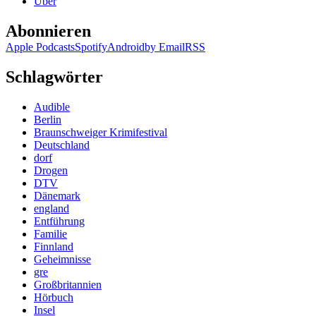
Über
Abonnieren
Apple Podcasts
Spotify
Android
by Email
RSS
Schlagwörter
Audible
Berlin
Braunschweiger Krimifestival
Deutschland
dorf
Drogen
DTV
Dänemark
england
Entführung
Familie
Finnland
Geheimnisse
gre
Großbritannien
Hörbuch
Insel