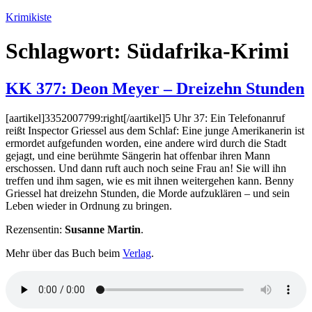
Zum
Krimikiste
Inhalt
springen
Schlagwort:
Südafrika-Krimi
KK 377: Deon Meyer – Dreizehn Stunden
[aartikel]3352007799:right[/aartikel]5 Uhr 37: Ein Telefonanruf
reißt Inspector Griessel aus dem Schlaf: Eine junge Amerikanerin ist
ermordet aufgefunden worden, eine andere wird durch die Stadt
gejagt, und eine berühmte Sängerin hat offenbar ihren Mann
erschossen. Und dann ruft auch noch seine Frau an! Sie will ihn
treffen und ihm sagen, wie es mit ihnen weitergehen kann. Benny
Griessel hat dreizehn Stunden, die Morde aufzuklären – und sein
Leben wieder in Ordnung zu bringen.
Rezensentin:
Susanne Martin
.
Mehr über das Buch beim
Verlag
.