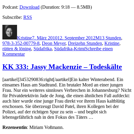
Podcast:
Download
(Duration: 9:18 — 8.5MB)
Subscribe:
RSS
Autor
Veröffentlicht
Kategorien
Schlagwörter
am
Kristine
7. März 2010
12. September 2012
M
13 Stunden
,
978-3-352-00779-8
,
Deon Meyer
,
Dreizehn Stunden
,
Kristine
,
rütten & löning
,
Südafrika
,
Südafrika-Krimi
Schreibe einen
zu
Kommentar
KK
377:
KK 333: Jassy Mackenzie – Todeskälte
Deon
Meyer
[aartikel]3453290836:right[/aartikel]Ein kalter Winterabend. Ein
–
einsames Haus am Stadtrand. Ein brutaler Mord an einer jungen
Dreizehn
Frau. Nur ein weiteres sinnloses Verbrechen in Johannesburg? Nicht
Stunden
für Privatdetektivin Jade de Jong, die einen ähnlichen Fall aufdeckt:
auch hier wurde eine junge Frau direkt vor ihrem Haus kaltblütig
erschossen. Sie überzeugt David Patel, ihren Kollegen bei der
Polizei, auf der richtigen Spur zu sein – und begibt sich
lebensgefährlich nah in den Fokus des Täters …
Rezensentin
: Miriam Voßmann.