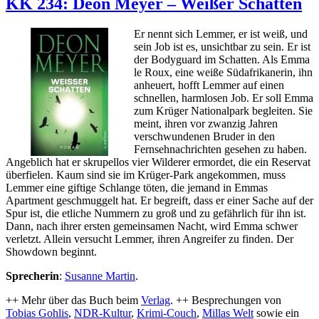
KK 234: Deon Meyer – Weißer Schatten
Malla
Nunn
Er nennt sich Lemmer, er ist weiß, und
–
sein Job ist es, unsichtbar zu sein. Er ist
Ein
der Bodyguard im Schatten. Als Emma
schöner
le Roux, eine weiße Südafrikanerin, ihn
Ort
anheuert, hofft Lemmer auf einen
zu
schnellen, harmlosen Job. Er soll Emma
sterben
zum Krüger Nationalpark begleiten. Sie
meint, ihren vor zwanzig Jahren
verschwundenen Bruder in den
Fernsehnachrichten gesehen zu haben.
Angeblich hat er skrupellos vier Wilderer ermordet, die ein Reservat
überfielen. Kaum sind sie im Krüger-Park angekommen, muss
Lemmer eine giftige Schlange töten, die jemand in Emmas
Apartment geschmuggelt hat. Er begreift, dass er einer Sache auf der
Spur ist, die etliche Nummern zu groß und zu gefährlich für ihn ist.
Dann, nach ihrer ersten gemeinsamen Nacht, wird Emma schwer
verletzt. Allein versucht Lemmer, ihren Angreifer zu finden. Der
Showdown beginnt.
Sprecherin
:
Susanne Martin
.
++ Mehr über das Buch beim
Verlag
. ++ Besprechungen von
Tobias Gohlis
,
NDR-Kultur
,
Krimi-Couch
,
Millas Welt
sowie ein