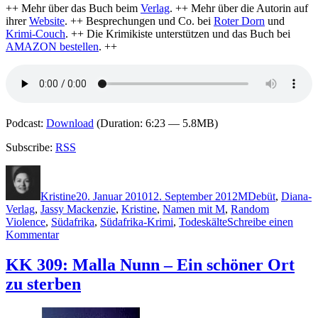
++ Mehr über das Buch beim
Verlag
. ++ Mehr über die Autorin auf
ihrer
Website
. ++ Besprechungen und Co. bei
Roter Dorn
und
Krimi-Couch
. ++ Die Krimikiste unterstützen und das Buch bei
AMAZON bestellen
. ++
Podcast:
Download
(Duration: 6:23 — 5.8MB)
Subscribe:
RSS
Autor
Veröffentlicht
Kategorien
Schlagwörter
am
Kristine
20. Januar 2010
12. September 2012
M
Debüt
,
Diana-
Verlag
,
Jassy Mackenzie
,
Kristine
,
Namen mit M
,
Random
Violence
,
Südafrika
,
Südafrika-Krimi
,
Todeskälte
Schreibe einen
zu
Kommentar
KK
333:
KK 309: Malla Nunn – Ein schöner Ort
Jassy
zu sterben
Mackenzie
–
Todeskälte