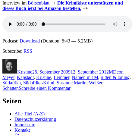
Interview im
Börsenblatt
.++
Die Krimikiste unterstützen und
dieses Buch jetzt bei Amazon bestellen.
++
Podcast:
Download
(Duration: 5:43 — 5.2MB)
Subscribe:
RSS
Autor
Veröffentlicht
Kategorien
Schlagwört
am
Kristine
25. September 2009
12. September 2012
M
Deon
Meyer
,
Kapstadt
,
Kristine
,
Lemmer
,
Namen mit M
,
rütten & löning
,
Südafrika
,
Südafrika-Krimi
,
Susanne Martin
,
Weißer
zu
Schatten
Schreibe einen Kommentar
KK
234:
Seiten
Deon
Meyer
Alle Titel (A-Z)
–
Datenschutzerklärung
Weißer
Impressum
Schatten
Kontakt