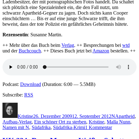
Ladenbesitzer, der mit pornographischen Fotos handelt. Da schaltet
sich plötzlich eine Spezialeinheit ein, die den Fall nutzt, um
schwarze Apartheid-Gegner zu jagen. Doch nichts kann Cooper
einschüchtern … Bis er auf eine junge Schwarze trifft, die ihm
beweist, dass der tote Polizist ein gefährliches Geheimnis hütete.
Rezensentin
: Susanne Martin.
++ Mehr über das Buch beim
Verlag
. ++ Besprechungen bei
wtd
und der
Buchcouch
. ++ Dieses Buch jetzt bei
Amazon
bestellen. ++
Podcast:
Download
(Duration: 6:00 — 5.5MB)
Subscribe:
RSS
Autor
Veröffentlicht
Kategorien
Schlagwörte
am
Kristine
26. Dezember 2009
12. September 2012
N
Apartheid
,
Aufbau-Verlag
,
Ein schöner Ort zu sterben
,
Kristine
,
Malla Nunn
,
zu
Namen mit N
,
Südafrika
,
Südafrika-Krimi
1 Kommentar
KK
309: