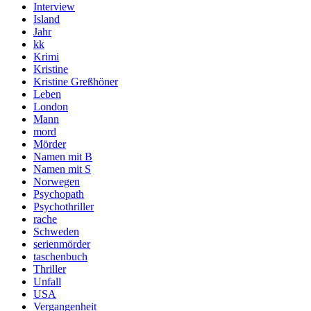
Interview
Island
Jahr
kk
Krimi
Kristine
Kristine Greßhöner
Leben
London
Mann
mord
Mörder
Namen mit B
Namen mit S
Norwegen
Psychopath
Psychothriller
rache
Schweden
serienmörder
taschenbuch
Thriller
Unfall
USA
Vergangenheit