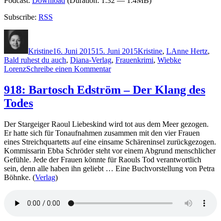
Podcast:
Download
(Duration: 1:32 — 1.4MB)
Subscribe:
RSS
Autor
Veröffentlicht
Kategorien
Schlagwörter
am
Kristine
16. Juni 2015
15. Juni 2015
Kristine
,
L
Anne Hertz
,
Bald ruhest du auch
,
Diana-Verlag
,
Frauenkrimi
,
Wiebke
zu
Lorenz
Schreibe einen Kommentar
1199:
Wiebke
918: Bartosch Edström – Der Klang des
Lorenz
Todes
–
Bald
ruhest
Der Stargeiger Raoul Liebeskind wird tot aus dem Meer gezogen.
du
Er hatte sich für Tonaufnahmen zusammen mit den vier Frauen
auch
eines Streichquartetts auf eine einsame Schäreninsel zurückgezogen.
Kommissarin Ebba Schröder steht vor einem Abgrund menschlicher
Gefühle. Jede der Frauen könnte für Raouls Tod verantwortlich
sein, denn alle haben ihn geliebt … Eine Buchvorstellung von Petra
Böhnke. (
Verlag
)