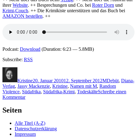
ihrer
Website
. ++ Besprechungen und Co. bei
Roter Dorn
und
Krimi-Couch
. ++ Die Krimikiste unterstützen und das Buch bei
AMAZON bestellen
. ++
Podcast:
Download
(Duration: 6:23 — 5.8MB)
Subscribe:
RSS
Autor
Veröffentlicht
Kategorien
Schlagwörter
am
Kristine
20. Januar 2010
12. September 2012
M
Debüt
,
Diana-
Verlag
,
Jassy Mackenzie
,
Kristine
,
Namen mit M
,
Random
Violence
,
Südafrika
,
Südafrika-Krimi
,
Todeskälte
Schreibe einen
zu
Kommentar
KK
333:
Seiten
Jassy
Mackenzie
Alle Titel (A-Z)
–
Datenschutzerklärung
Todeskälte
Impressum