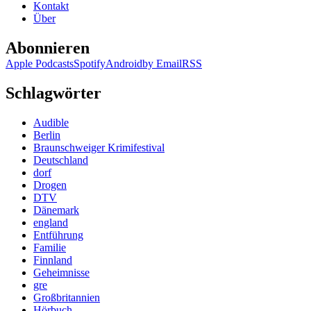
Kontakt
Über
Abonnieren
Apple Podcasts
Spotify
Android
by Email
RSS
Schlagwörter
Audible
Berlin
Braunschweiger Krimifestival
Deutschland
dorf
Drogen
DTV
Dänemark
england
Entführung
Familie
Finnland
Geheimnisse
gre
Großbritannien
Hörbuch