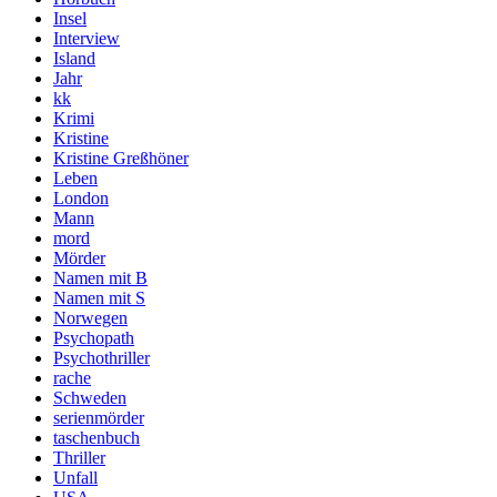
Insel
Interview
Island
Jahr
kk
Krimi
Kristine
Kristine Greßhöner
Leben
London
Mann
mord
Mörder
Namen mit B
Namen mit S
Norwegen
Psychopath
Psychothriller
rache
Schweden
serienmörder
taschenbuch
Thriller
Unfall