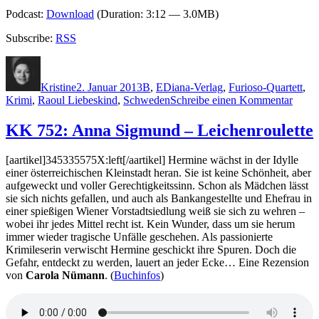
Podcast:
Download
(Duration: 3:12 — 3.0MB)
Subscribe:
RSS
Autor
Veröffentlicht
Kategorien
Schlagwörter
am
Kristine
2. Januar 2013
B
,
E
Diana-Verlag
,
Furioso-Quartett
,
zu
Krimi
,
Raoul Liebeskind
,
Schweden
Schreibe einen Kommentar
918:
Barto
KK 752: Anna Sigmund – Leichenroulette
Edstr
–
[aartikel]345335575X:left[/aartikel] Hermine wächst in der Idylle
Der
einer österreichischen Kleinstadt heran. Sie ist keine Schönheit, aber
Klan
aufgeweckt und voller Gerechtigkeitssinn. Schon als Mädchen lässt
des
sie sich nichts gefallen, und auch als Bankangestellte und Ehefrau in
Todes
einer spießigen Wiener Vorstadtsiedlung weiß sie sich zu wehren –
wobei ihr jedes Mittel recht ist. Kein Wunder, dass um sie herum
immer wieder tragische Unfälle geschehen. Als passionierte
Krimileserin verwischt Hermine geschickt ihre Spuren. Doch die
Gefahr, entdeckt zu werden, lauert an jeder Ecke… Eine Rezension
von
Carola Nümann
. (
Buchinfos
)