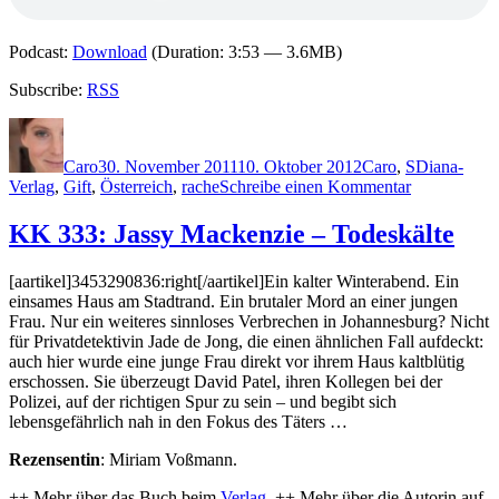
Podcast:
Download
(Duration: 3:53 — 3.6MB)
Subscribe:
RSS
Autor
Veröffentlicht
Kategorien
Schlagwört
am
Caro
30. November 2011
10. Oktober 2012
Caro
,
S
Diana-
zu
Verlag
,
Gift
,
Österreich
,
rache
Schreibe einen Kommentar
KK
752:
KK 333: Jassy Mackenzie – Todeskälte
Anna
Sigmund
[aartikel]3453290836:right[/aartikel]Ein kalter Winterabend. Ein
–
einsames Haus am Stadtrand. Ein brutaler Mord an einer jungen
Leichenroule
Frau. Nur ein weiteres sinnloses Verbrechen in Johannesburg? Nicht
für Privatdetektivin Jade de Jong, die einen ähnlichen Fall aufdeckt:
auch hier wurde eine junge Frau direkt vor ihrem Haus kaltblütig
erschossen. Sie überzeugt David Patel, ihren Kollegen bei der
Polizei, auf der richtigen Spur zu sein – und begibt sich
lebensgefährlich nah in den Fokus des Täters …
Rezensentin
: Miriam Voßmann.
++ Mehr über das Buch beim
Verlag
. ++ Mehr über die Autorin auf