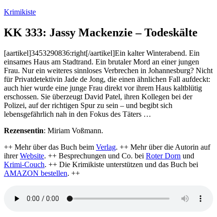
Zum
Krimikiste
Inhalt
springen
KK 333: Jassy Mackenzie – Todeskälte
[aartikel]3453290836:right[/aartikel]Ein kalter Winterabend. Ein
einsames Haus am Stadtrand. Ein brutaler Mord an einer jungen
Frau. Nur ein weiteres sinnloses Verbrechen in Johannesburg? Nicht
für Privatdetektivin Jade de Jong, die einen ähnlichen Fall aufdeckt:
auch hier wurde eine junge Frau direkt vor ihrem Haus kaltblütig
erschossen. Sie überzeugt David Patel, ihren Kollegen bei der
Polizei, auf der richtigen Spur zu sein – und begibt sich
lebensgefährlich nah in den Fokus des Täters …
Rezensentin
: Miriam Voßmann.
++ Mehr über das Buch beim
Verlag
. ++ Mehr über die Autorin auf
ihrer
Website
. ++ Besprechungen und Co. bei
Roter Dorn
und
Krimi-Couch
. ++ Die Krimikiste unterstützen und das Buch bei
AMAZON bestellen
. ++