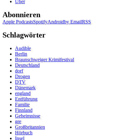
Über
Abonnieren
Apple Podcasts
Spotify
Android
by Email
RSS
Schlagwörter
Audible
Berlin
Braunschweiger Krimifestival
Deutschland
dorf
Drogen
DTV
Dänemark
england
Entführung
Familie
Finnland
Geheimnisse
gre
Großbritannien
Hörbuch
Insel