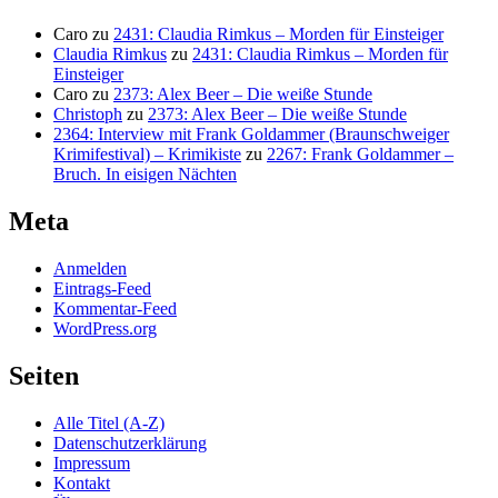
Caro
zu
2431: Claudia Rimkus – Morden für Einsteiger
Claudia Rimkus
zu
2431: Claudia Rimkus – Morden für
Einsteiger
Caro
zu
2373: Alex Beer – Die weiße Stunde
Christoph
zu
2373: Alex Beer – Die weiße Stunde
2364: Interview mit Frank Goldammer (Braunschweiger
Krimifestival) – Krimikiste
zu
2267: Frank Goldammer –
Bruch. In eisigen Nächten
Meta
Anmelden
Eintrags-Feed
Kommentar-Feed
WordPress.org
Seiten
Alle Titel (A-Z)
Datenschutzerklärung
Impressum
Kontakt