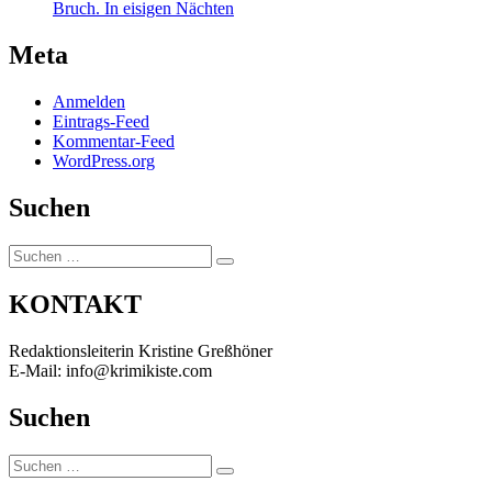
Bruch. In eisigen Nächten
Meta
Anmelden
Eintrags-Feed
Kommentar-Feed
WordPress.org
Suchen
Suchen
Suchen
nach:
KONTAKT
Redaktionsleiterin Kristine Greßhöner
E-Mail: info@krimikiste.com
Suchen
Suchen
Suchen
nach: