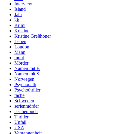
Interview
Island
Jahr
kk
Krimi
Kristine
Kristine Greßhöner
Leben
London
Mann
mord
Mörder
Namen mit B
Namen mit S
Norwegen
Psychopath
Psychothriller
rache
Schweden
serienmörder
taschenbuch
Thriller
Unfall
USA
Vergangenheit