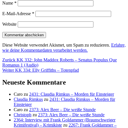
Name
*
E-Mail-Adresse
*
Website
Diese Website verwendet Akismet, um Spam zu reduzieren.
Erfahre,
wie deine Kommentardaten verarbeitet werden.
Beitragsnavigation
Vorheriger
Zurück
KK 332: John Maddox Roberts – Senatus Populus Que
Beitrag:
Romanus 1 (Audio)
Nächster
Weiter
KK 334: Elly Griffiths – Totenpfad
Beitrag:
Neueste Kommentare
Caro
zu
2431: Claudia Rimkus – Morden für Einsteiger
Claudia Rimkus
zu
2431: Claudia Rimkus – Morden für
Einsteiger
Caro
zu
2373: Alex Beer – Die weiße Stunde
Christoph
zu
2373: Alex Beer – Die weiße Stunde
2364: Interview mit Frank Goldammer (Braunschweiger
Krimifestival) – Krimikiste
zu
2267: Frank Goldammer –