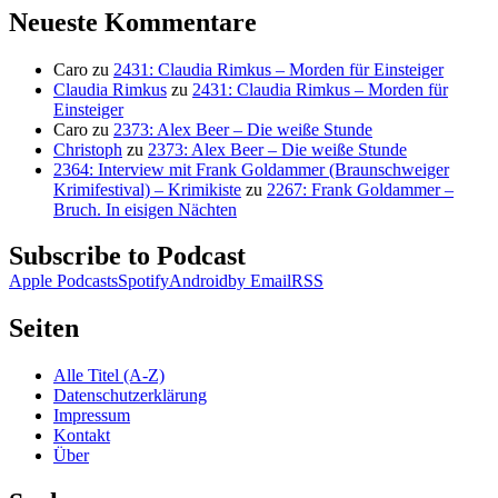
Neueste Kommentare
Caro
zu
2431: Claudia Rimkus – Morden für Einsteiger
Claudia Rimkus
zu
2431: Claudia Rimkus – Morden für
Einsteiger
Caro
zu
2373: Alex Beer – Die weiße Stunde
Christoph
zu
2373: Alex Beer – Die weiße Stunde
2364: Interview mit Frank Goldammer (Braunschweiger
Krimifestival) – Krimikiste
zu
2267: Frank Goldammer –
Bruch. In eisigen Nächten
Subscribe to Podcast
Apple Podcasts
Spotify
Android
by Email
RSS
Seiten
Alle Titel (A-Z)
Datenschutzerklärung
Impressum
Kontakt
Über