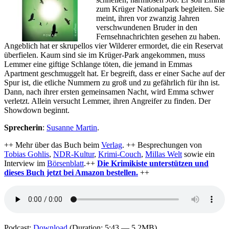
zum Krüger Nationalpark begleiten. Sie
meint, ihren vor zwanzig Jahren
verschwundenen Bruder in den
Fernsehnachrichten gesehen zu haben.
Angeblich hat er skrupellos vier Wilderer ermordet, die ein Reservat
überfielen. Kaum sind sie im Krüger-Park angekommen, muss
Lemmer eine giftige Schlange töten, die jemand in Emmas
Apartment geschmuggelt hat. Er begreift, dass er einer Sache auf der
Spur ist, die etliche Nummern zu groß und zu gefährlich für ihn ist.
Dann, nach ihrer ersten gemeinsamen Nacht, wird Emma schwer
verletzt. Allein versucht Lemmer, ihren Angreifer zu finden. Der
Showdown beginnt.
Sprecherin
:
Susanne Martin
.
++ Mehr über das Buch beim
Verlag
. ++ Besprechungen von
Tobias Gohlis
,
NDR-Kultur
,
Krimi-Couch
,
Millas Welt
sowie ein
Interview im
Börsenblatt
.++
Die Krimikiste unterstützen und
dieses Buch jetzt bei Amazon bestellen.
++
Podcast:
Download
(Duration: 5:43 — 5.2MB)