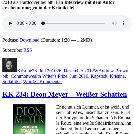
2010 als Hardcover bei btb.
Ein Interview mit dem Autor
erscheint morgen in der Krimikiste!
Podcast:
Download
(Duration: 1:20 — 1.2MB)
Subscribe:
RSS
Autor
Veröffentlicht
Kategorien
Schlagwörter
am
Kristine
26. Juli 2010
26. Dezember 2012
W
Andrew Brown
,
btb
,
Commonwealth Writer's Prize
,
Juni 2010
,
Kapstadt
,
Kristine
,
zu
Südafrika
,
Würde
1 Kommentar
KK
482:
KK 234: Deon Meyer – Weißer Schatten
Andrew
Brown
Er nennt sich Lemmer, er ist weiß, und
–
sein Job ist es, unsichtbar zu sein. Er ist
Würde
der Bodyguard im Schatten. Als Emma
le Roux, eine weiße Südafrikanerin, ihn
anheuert, hofft Lemmer auf einen
schnellen, harmlosen Job. Er soll Emma