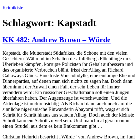
Zum
Krimikiste
Inhalt
springen
Schlagwort:
Kapstadt
KK 482: Andrew Brown – Würde
Kapstadt, die Mutterstadt Südafrikas, die Schöne mit den vielen
Gesichtern. Während im Schatten des Tafelbergs Flüchtlinge ums
Überleben kämpfen, korrupte Polizisten ihr Gehalt aufbessern und
das organisierte Verbrechen blüht, frisst der Alltag an Richard
Calloways Glück: Eine triste Vorstadtidylle, eine eintönige Ehe und
Dinnerparties, auf denen man sich nichts zu sagen hat. Doch dann
übernimmt der Anwalt einen Fall, der sein Leben für immer
verändern wird: Ein russischer Geschäftsmann soll einen Jungen
überfahren haben. Der Augenzeuge ist verschwunden. Und die
Aktenlage ist undurchsichtig. Als Richard dann auch noch auf die
sinnliche nigerianische Einwanderin Abayomi trifft, wagt er sich
Schritt für Schritt hinaus aus seinem Alltag. Doch auch der kleinste
Schritt kann ein Schritt zu viel sein. Und manchmal gerät man in
einen Strudel, aus dem es kein Entkommen gibt …
Christian Heinrich bespricht „Würde“ von Andrew Brown, im Juni