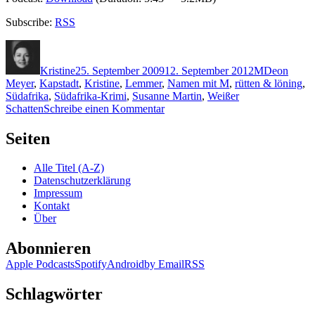
Subscribe:
RSS
Autor
Veröffentlicht
Kategorien
Schlagwört
am
Kristine
25. September 2009
12. September 2012
M
Deon
Meyer
,
Kapstadt
,
Kristine
,
Lemmer
,
Namen mit M
,
rütten & löning
,
Südafrika
,
Südafrika-Krimi
,
Susanne Martin
,
Weißer
zu
Schatten
Schreibe einen Kommentar
KK
234:
Seiten
Deon
Meyer
Alle Titel (A-Z)
–
Datenschutzerklärung
Weißer
Impressum
Schatten
Kontakt
Über
Abonnieren
Apple Podcasts
Spotify
Android
by Email
RSS
Schlagwörter