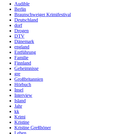
Audible
Berlin
Braunschweiger Krimifestival
Deutschland
dorf
Drogen
DTV
Dänemark
england
Entführung
Familie
Finnland
Geheimnisse
gre
Großbritannien
Hörbuch
Insel
Interview
Island
Jahr
kk
Krimi
Kristine
Kristine Greßhöner
Leben