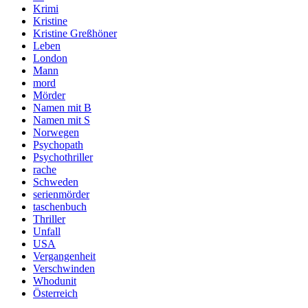
Krimi
Kristine
Kristine Greßhöner
Leben
London
Mann
mord
Mörder
Namen mit B
Namen mit S
Norwegen
Psychopath
Psychothriller
rache
Schweden
serienmörder
taschenbuch
Thriller
Unfall
USA
Vergangenheit
Verschwinden
Whodunit
Österreich