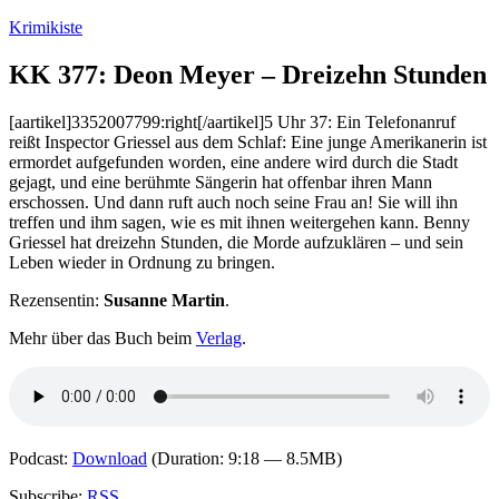
Zum
Krimikiste
Inhalt
springen
KK 377: Deon Meyer – Dreizehn Stunden
[aartikel]3352007799:right[/aartikel]5 Uhr 37: Ein Telefonanruf
reißt Inspector Griessel aus dem Schlaf: Eine junge Amerikanerin ist
ermordet aufgefunden worden, eine andere wird durch die Stadt
gejagt, und eine berühmte Sängerin hat offenbar ihren Mann
erschossen. Und dann ruft auch noch seine Frau an! Sie will ihn
treffen und ihm sagen, wie es mit ihnen weitergehen kann. Benny
Griessel hat dreizehn Stunden, die Morde aufzuklären – und sein
Leben wieder in Ordnung zu bringen.
Rezensentin:
Susanne Martin
.
Mehr über das Buch beim
Verlag
.
Podcast:
Download
(Duration: 9:18 — 8.5MB)
Subscribe:
RSS