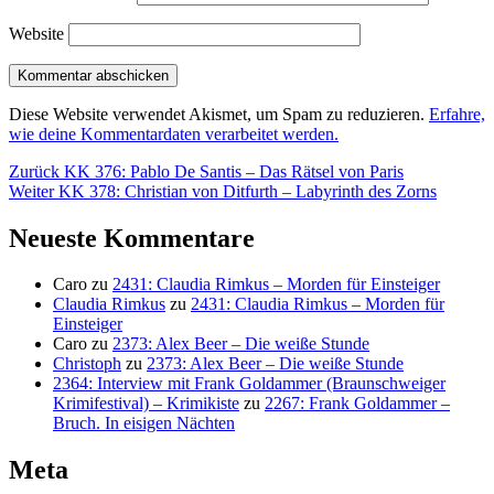
Website
Diese Website verwendet Akismet, um Spam zu reduzieren.
Erfahre,
wie deine Kommentardaten verarbeitet werden.
Beitragsnavigation
Vorheriger
Zurück
KK 376: Pablo De Santis – Das Rätsel von Paris
Nächster
Beitrag:
Weiter
KK 378: Christian von Ditfurth – Labyrinth des Zorns
Beitrag:
Neueste Kommentare
Caro
zu
2431: Claudia Rimkus – Morden für Einsteiger
Claudia Rimkus
zu
2431: Claudia Rimkus – Morden für
Einsteiger
Caro
zu
2373: Alex Beer – Die weiße Stunde
Christoph
zu
2373: Alex Beer – Die weiße Stunde
2364: Interview mit Frank Goldammer (Braunschweiger
Krimifestival) – Krimikiste
zu
2267: Frank Goldammer –
Bruch. In eisigen Nächten
Meta