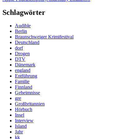
Schlagwörter
Audible
Berlin
Braunschweiger Krimifestival
Deutschland
dorf
Drogen
DTV
Dänemark
england
Entführung
Familie
Finnland
Geheimnisse
gre
Großbritannien
Hörbuch
Insel
Interview
Island
Jahr
kk