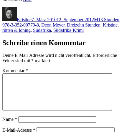
Autor
Veröffentlicht
Kategorien
Schlagwörter
am
Kristine
7. März 2010
12. September 2012
M
13 Stunden
,
978-3-352-00779-8
,
Deon Meyer
,
Dreizehn Stunden
,
Kristine
,
rütten & löning
,
Südafrika
,
Südafrika-Krimi
Schreibe einen Kommentar
Deine E-Mail-Adresse wird nicht veröffentlicht.
Erforderliche
Felder sind mit
*
markiert
Kommentar
*
Name
*
E-Mail-Adresse
*