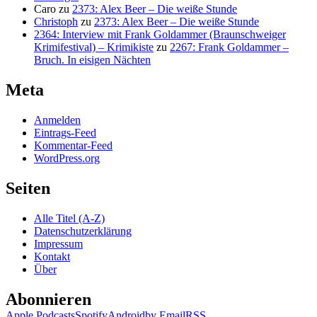
Caro
zu
2373: Alex Beer – Die weiße Stunde
Christoph
zu
2373: Alex Beer – Die weiße Stunde
2364: Interview mit Frank Goldammer (Braunschweiger
Krimifestival) – Krimikiste
zu
2267: Frank Goldammer –
Bruch. In eisigen Nächten
Meta
Anmelden
Eintrags-Feed
Kommentar-Feed
WordPress.org
Seiten
Alle Titel (A-Z)
Datenschutzerklärung
Impressum
Kontakt
Über
Abonnieren
Apple Podcasts
Spotify
Android
by Email
RSS