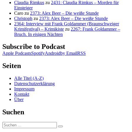
Claudia Rimkus
zu
2431: Claudia Rimkus – Morden für
Einsteiger
Caro
zu
2373: Alex Beer – Die weiße Stunde
Christoph
zu
2373: Alex Beer – Die weiße Stunde
2364: Interview mit Frank Goldammer (Braunschweiger
Krimifestival) – Krimikiste
zu
2267: Frank Goldammer –
Bruch. In eisigen Nächten
Subscribe to Podcast
Apple Podcasts
Spotify
Android
by Email
RSS
Seiten
Alle Titel (A-Z)
Datenschutzerklärung
Impressum
Kontakt
Über
Suchen
Suchen
Suchen
nach: