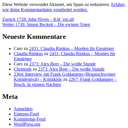
Diese Website verwendet Akismet, um Spam zu reduzieren.
Erfahre,
wie deine Kommentardaten verarbeitet werden.
Beitragsnavigation
Vorheriger
Zurück
1728: John Niven – Kill ´em all
Nächster
Beitrag:
Weiter
1730: Simon Beckett – Die ewigen Toten
Beitrag:
Neueste Kommentare
Caro
zu
2431: Claudia Rimkus – Morden für Einsteiger
Claudia Rimkus
zu
2431: Claudia Rimkus – Morden für
Einsteiger
Caro
zu
2373: Alex Beer – Die weiße Stunde
Christoph
zu
2373: Alex Beer – Die weiße Stunde
2364: Interview mit Frank Goldammer (Braunschweiger
Krimifestival) – Krimikiste
zu
2267: Frank Goldammer –
Bruch. In eisigen Nächten
Meta
Anmelden
Eintrags-Feed
Kommentar-Feed
WordPress.org