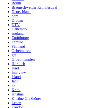
Berlin
Braunschweiger Krimifestival
Deutschland
dorf
Drogen
DTV
Dänemark
england
Entführung
Familie
Finnland
Geheimnisse
gre
Großbritannien
Hörbuch
Insel
Interview
Island
Jahr
kk
Krimi
Kristine
Kristine Greßhöner
Leben
London