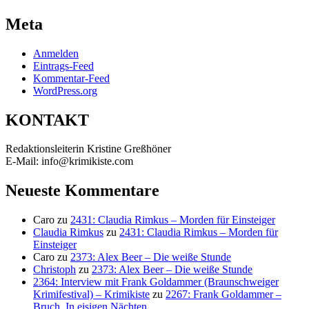
Meta
Anmelden
Eintrags-Feed
Kommentar-Feed
WordPress.org
KONTAKT
Redaktionsleiterin Kristine Greßhöner
E-Mail: info@krimikiste.com
Neueste Kommentare
Caro
zu
2431: Claudia Rimkus – Morden für Einsteiger
Claudia Rimkus
zu
2431: Claudia Rimkus – Morden für
Einsteiger
Caro
zu
2373: Alex Beer – Die weiße Stunde
Christoph
zu
2373: Alex Beer – Die weiße Stunde
2364: Interview mit Frank Goldammer (Braunschweiger
Krimifestival) – Krimikiste
zu
2267: Frank Goldammer –
Bruch. In eisigen Nächten