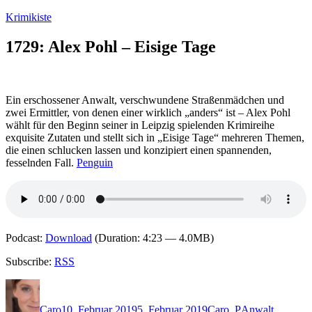
Zum
Krimikiste
Inhalt
springen
1729: Alex Pohl – Eisige Tage
Ein erschossener Anwalt, verschwundene Straßenmädchen und
zwei Ermittler, von denen einer wirklich „anders“ ist – Alex Pohl
wählt für den Beginn seiner in Leipzig spielenden Krimireihe
exquisite Zutaten und stellt sich in „Eisige Tage“ mehreren Themen,
die einen schlucken lassen und konzipiert einen spannenden,
fesselnden Fall.
Penguin
Podcast:
Download
(Duration: 4:23 — 4.0MB)
Subscribe:
RSS
Autor
Veröffentlicht
Kategorien
Schlagwörter
am
Caro
10. Februar 2019
5. Februar 2019
Caro
,
P
Anwalt
,