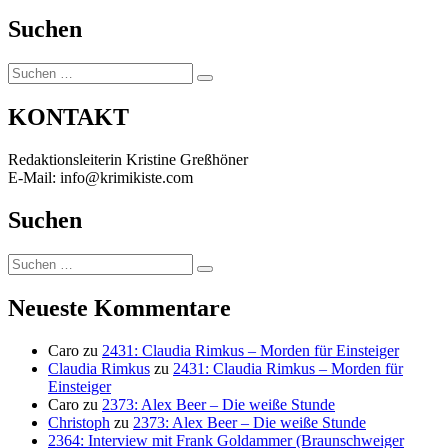
Suchen
Suchen
Suchen
nach:
KONTAKT
Redaktionsleiterin Kristine Greßhöner
E-Mail: info@krimikiste.com
Suchen
Suchen
Suchen
nach:
Neueste Kommentare
Caro
zu
2431: Claudia Rimkus – Morden für Einsteiger
Claudia Rimkus
zu
2431: Claudia Rimkus – Morden für
Einsteiger
Caro
zu
2373: Alex Beer – Die weiße Stunde
Christoph
zu
2373: Alex Beer – Die weiße Stunde
2364: Interview mit Frank Goldammer (Braunschweiger