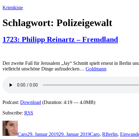
Zum
Krimikiste
Inhalt
springen
Schlagwort:
Polizeigewalt
1723: Philipp Reinartz – Fremdland
Der zweite Fall für Jerusalem „Jay“ Schmitt spielt erneut in Berlin un
vielleicht unschöne Dinge aufzudecken…
Goldmann
Podcast:
Download
(Duration: 4:19 — 4.0MB)
Subscribe:
RSS
Autor
Veröffentlicht
Kategorien
Schlagwörter
am
Caro
29. Januar 2019
29. Januar 2019
Caro
,
R
Berlin
,
Einwande