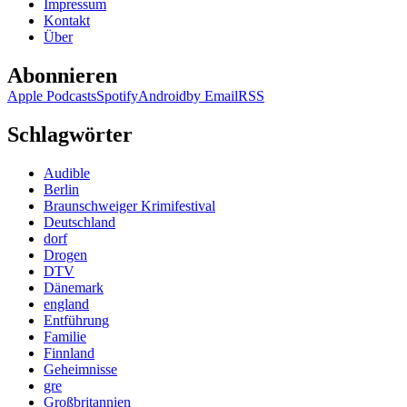
Impressum
Kontakt
Über
Abonnieren
Apple Podcasts
Spotify
Android
by Email
RSS
Schlagwörter
Audible
Berlin
Braunschweiger Krimifestival
Deutschland
dorf
Drogen
DTV
Dänemark
england
Entführung
Familie
Finnland
Geheimnisse
gre
Großbritannien