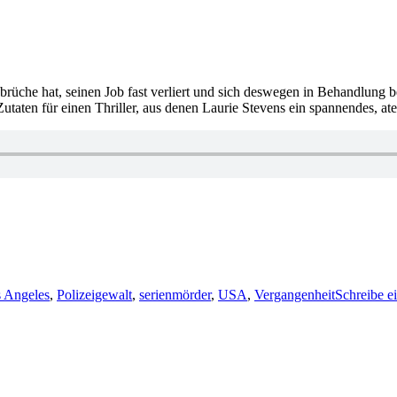
sbrüche hat, seinen Job fast verliert und sich deswegen in Behandlung 
 Zutaten für einen Thriller, aus denen Laurie Stevens ein spannendes, a
 Angeles
,
Polizeigewalt
,
serienmörder
,
USA
,
Vergangenheit
Schreibe 