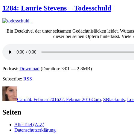
1284: Laurie Stevens – Todesschuld
Ein Detektive, der unter seltsamen Gedächtnislücken leidet, Wutau
dieser bei seinen Opfern hinterlässt. Viele
Podcast:
Download
(Duration: 3:01 — 2.8MB)
Subscribe:
RSS
Autor
Veröffentlicht
Kategorien
Schlagwörter
am
Caro
24. Februar 2016
22. Februar 2016
Caro
,
S
Blackouts
,
Los
Seiten
Alle Titel (A-Z)
Datenschutzerklärung