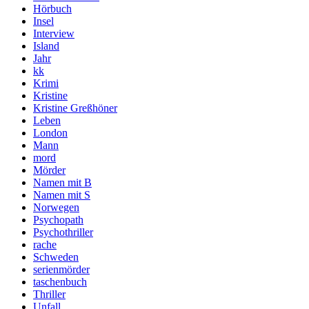
Hörbuch
Insel
Interview
Island
Jahr
kk
Krimi
Kristine
Kristine Greßhöner
Leben
London
Mann
mord
Mörder
Namen mit B
Namen mit S
Norwegen
Psychopath
Psychothriller
rache
Schweden
serienmörder
taschenbuch
Thriller
Unfall