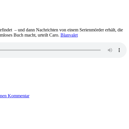
Reinartz
–
Fremdland
befindet – und dann Nachrichten von einem Serienmörder erhält, die
temloses Buch macht, urteilt Caro.
Blanvalet
zu
1284:
einen Kommentar
Laurie
Stevens
–
Todesschuld