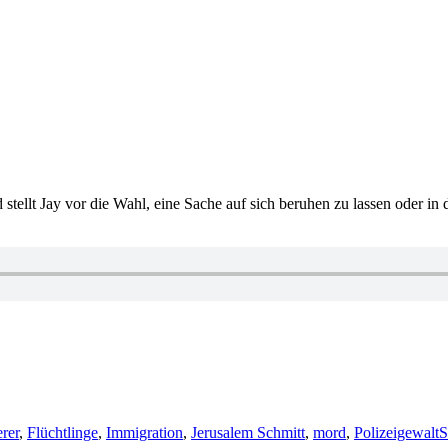
d stellt Jay vor die Wahl, eine Sache auf sich beruhen zu lassen oder in
rer
,
Flüchtlinge
,
Immigration
,
Jerusalem Schmitt
,
mord
,
Polizeigewalt
S