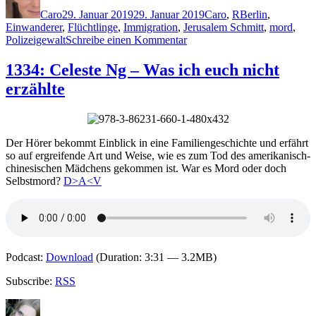
am
Caro
29. Januar 2019
29. Januar 2019
Caro
,
R
Berlin
,
Einwanderer
,
Flüchtlinge
,
Immigration
,
Jerusalem Schmitt
,
mord
,
zu
Polizeigewalt
Schreibe einen Kommentar
1723:
Philipp
1334: Celeste Ng – Was ich euch nicht
Reinartz
erzählte
–
Fremdland
Der Hörer bekommt Einblick in eine Familiengeschichte und erfährt
so auf ergreifende Art und Weise, wie es zum Tod des amerikanisch-
chinesischen Mädchens gekommen ist. War es Mord oder doch
Selbstmord?
D>A<V
Podcast:
Download
(Duration: 3:31 — 3.2MB)
Subscribe:
RSS
Autor
Veröffentlicht
Kategorien
Schlagwörter