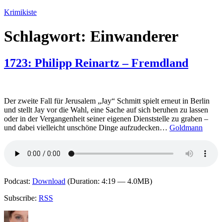
Zum
Krimikiste
Inhalt
springen
Schlagwort:
Einwanderer
1723: Philipp Reinartz – Fremdland
Der zweite Fall für Jerusalem „Jay“ Schmitt spielt erneut in Berlin
und stellt Jay vor die Wahl, eine Sache auf sich beruhen zu lassen
oder in der Vergangenheit seiner eigenen Dienststelle zu graben –
und dabei vielleicht unschöne Dinge aufzudecken…
Goldmann
Podcast:
Download
(Duration: 4:19 — 4.0MB)
Subscribe:
RSS
Autor
Veröffentlicht
Kategorien
Schlagwörter