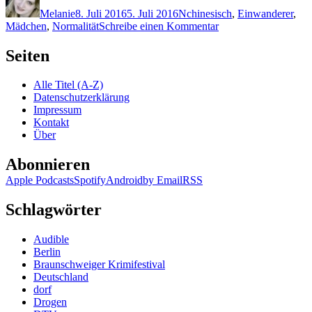
am
Melanie
8. Juli 2016
5. Juli 2016
N
chinesisch
,
Einwanderer
,
zu
Mädchen
,
Normalität
Schreibe einen Kommentar
1334:
Celeste
Seiten
Ng
–
Alle Titel (A-Z)
Was
Datenschutzerklärung
ich
Impressum
euch
Kontakt
nicht
Über
erzählte
Abonnieren
Apple Podcasts
Spotify
Android
by Email
RSS
Schlagwörter
Audible
Berlin
Braunschweiger Krimifestival
Deutschland
dorf
Drogen