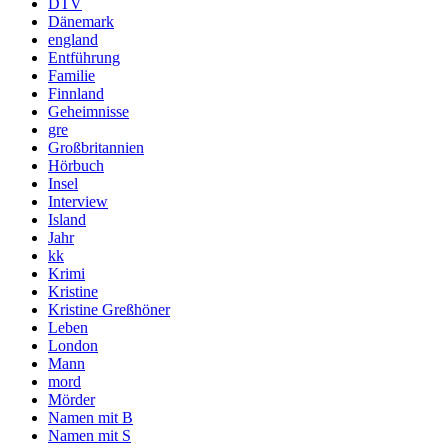
DTV
Dänemark
england
Entführung
Familie
Finnland
Geheimnisse
gre
Großbritannien
Hörbuch
Insel
Interview
Island
Jahr
kk
Krimi
Kristine
Kristine Greßhöner
Leben
London
Mann
mord
Mörder
Namen mit B
Namen mit S