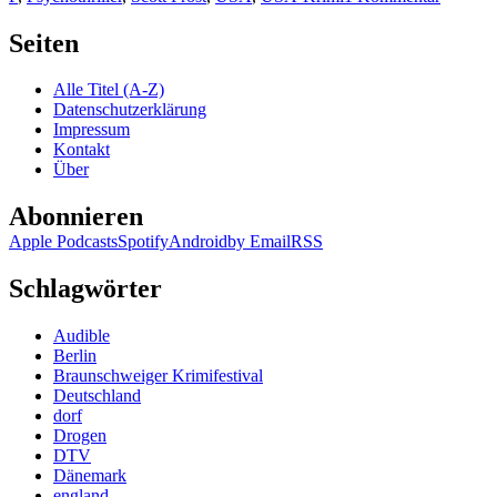
KK
255:
Seiten
Scott
Frost
Alle Titel (A-Z)
–
Datenschutzerklärung
Fear
Impressum
Kontakt
Über
Abonnieren
Apple Podcasts
Spotify
Android
by Email
RSS
Schlagwörter
Audible
Berlin
Braunschweiger Krimifestival
Deutschland
dorf
Drogen
DTV
Dänemark
england