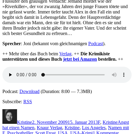
Flussufer den grausigen Verdacht: Jemand mordet wie der
»Riverkiller«, der vor zwanzig Jahren drei junge Frauen tötete und
nie gefasst wurde. Immer tiefer taucht Alex in den Fall ein und
begibt sich damit in Lebensgefahr. Denn der Hauptverdächtige
damals war ein Mann, den sie für tot hielt. Ohne den es sie und
ihren Bruder jedoch nicht gäbe: ihr eigener Vater. Und der scheint
sich bester Gesundheit zu erfreuen…
Sprecher
: Joni (bekannt vom gleichnamigen
Podcast
).
++ Mehr über das Buch beim
Verlag
. ++
Die Krimikiste
unterstützen und dieses Buch
jetzt bei Amazon
bestellen.
++
Podcast:
Download
(Duration: 8:00 — 7.3MB)
Subscribe:
RSS
Autor
Veröffentlicht
Kategorien
Schlagwö
am
Kristine
2. November 2009
15. Januar 2013
F
,
Kristine
Angst
hat einen Namen
,
Knaur Verlag
,
Kristine
,
Los Angeles
,
Namen mit
zu
F
,
Psychothriller
,
Scott Frost
,
USA
,
USA-Krimi
1 Kommentar