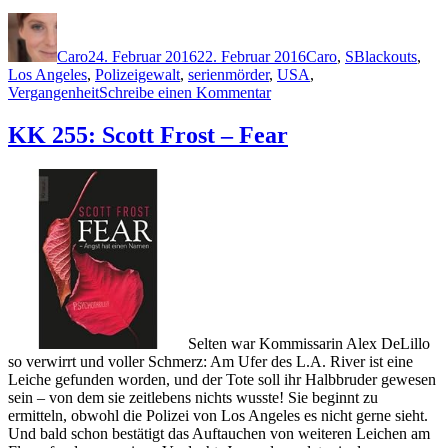
Autor
Veröffentlicht
Kategorien
Schlagwörter
am
Caro
24. Februar 2016
22. Februar 2016
Caro
,
S
Blackouts
,
Los Angeles
,
Polizeigewalt
,
serienmörder
,
USA
,
zu
Vergangenheit
Schreibe einen Kommentar
1284:
Laurie
KK 255: Scott Frost – Fear
Stevens
–
Todesschuld
Selten war Kommissarin Alex DeLillo
so verwirrt und voller Schmerz: Am Ufer des L.A. River ist eine
Leiche gefunden worden, und der Tote soll ihr Halbbruder gewesen
sein – von dem sie zeitlebens nichts wusste! Sie beginnt zu
ermitteln, obwohl die Polizei von Los Angeles es nicht gerne sieht.
Und bald schon bestätigt das Auftauchen von weiteren Leichen am