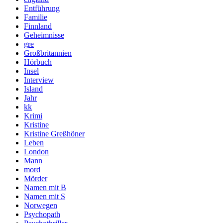
Entführung
Familie
Finnland
Geheimnisse
gre
Großbritannien
Hörbuch
Insel
Interview
Island
Jahr
kk
Krimi
Kristine
Kristine Greßhöner
Leben
London
Mann
mord
Mörder
Namen mit B
Namen mit S
Norwegen
Psychopath