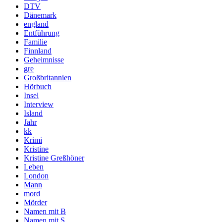
DTV
Dänemark
england
Entführung
Familie
Finnland
Geheimnisse
gre
Großbritannien
Hörbuch
Insel
Interview
Island
Jahr
kk
Krimi
Kristine
Kristine Greßhöner
Leben
London
Mann
mord
Mörder
Namen mit B
Namen mit S