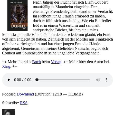
Nach Jahren der Flucht hat sich Liam Coubert
unauffällig in Mannheim eingelebt. Der
ehemalige Fremdenlegionär stand unter Verdacht,
im Piemont junge Frauen ermordet zu haben,
doch er fühlt sich unschuldig. Wie ein Einsiedler
lebt er in einem Wasserturm und sammelt
antiquarische Bücher, bis ihm ein uraltes
Manuskript in die Hände fällt, in dem er wiederum glaubt, ein Foto
von sich entdeckt zu haben. Zeitgleich ist der Mörder aus Frankreich
offenbar zurückgekehrt und hat einer jungen Frau die Hände
abgetrennt. Gemeinsam mit seiner Geliebten Natascha begibt sich
Coubert auf Spurensuche in seine ungeliebte Vergangenheit.
++ Mehr über das
Buch
beim
Verlag
. ++ Mehr über den Autor bei
Xing
. ++
Podcast:
Download
(Duration: 12:18 — 11.3MB)
Subscribe:
RSS
Autor
Veröffentlicht
Kategorien
Schlagw