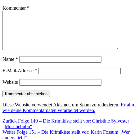
Kommentar
*
Name
*
E-Mail-Adresse
*
Website
Diese Website verwendet Akismet, um Spam zu reduzieren.
Erfahre,
wie deine Kommentardaten verarbeitet werden.
Beitragsnavigation
Vorheriger
Zurück
Folge 149 – Die Krimikiste stellt vor: Christine Sylvester
Beitrag:
„Muschebubu“
Nächster
Weiter
Folge 151 – Die Krimikiste stellt vor: Karin Fossum „Wer
Beitrag:
anders liebt“