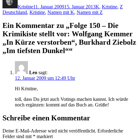
am
Kristine
11. Januar 2009
15. Januar 2013
K
,
Kristine
,
Z
Deutschland
,
Kristine
,
Namen mit K
,
Namen mit Z
Ein Kommentar zu „Folge 150 – Die
Krimikiste stellt vor: Wolfgang Kemmer
„In Kürze verstorben“, Burkhard Ziebolz
„Im tiefsten Dunkel““
Leo
sagt:
12. Januar 2009 um 12:49 Uhr
Hi Kristine,
toll, dass Du jetzt auch Votings machen kannst. Ich würde
noch ergänzen: kommt auf das Buch an. Grüße!
Schreibe einen Kommentar
Deine E-Mail-Adresse wird nicht veröffentlicht.
Erforderliche
Felder sind mit
*
markiert