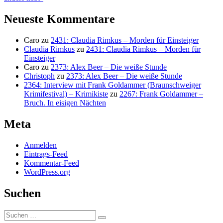
Neueste Kommentare
Caro
zu
2431: Claudia Rimkus – Morden für Einsteiger
Claudia Rimkus
zu
2431: Claudia Rimkus – Morden für
Einsteiger
Caro
zu
2373: Alex Beer – Die weiße Stunde
Christoph
zu
2373: Alex Beer – Die weiße Stunde
2364: Interview mit Frank Goldammer (Braunschweiger
Krimifestival) – Krimikiste
zu
2267: Frank Goldammer –
Bruch. In eisigen Nächten
Meta
Anmelden
Eintrags-Feed
Kommentar-Feed
WordPress.org
Suchen
Suchen
Suchen
nach: