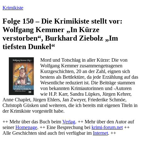
Zum
Krimikiste
Inhalt
springen
Folge 150 – Die Krimikiste stellt vor:
Wolfgang Kemmer „In Kürze
verstorben“, Burkhard Ziebolz „Im
tiefsten Dunkel“
Mord und Totschlag in aller Kürze: Die von
Wolfgang Kemmer zusammengetragenen
Kurzgeschichten, 20 an der Zahl, eignen sich
bestens als Bettlektüre, da jede Erzählung auf das
Wesentliche reduziert ist. Die Beiträge stammen
von bekannten Krimiautorinnen und -Autoren
wie H.P. Karr, Sandra Lüpkes, Jürgen Kehrer,
Anne Chaplet, Jürgen Ehlers, Jan Zweyer, Friederike Schmöe,
Christoph Güsken und weiteren, die ich bereits mit eigenen Titeln in
der Krimikiste vorgestellt habe.
++ Mehr über das Buch beim
Verlag
. ++ Mehr über den Autor auf
seiner
Homepage
. ++ Eine Besprechung bei
krimi-forum.net
++
Alle Geschichten sind auch frei verfügbar im
Internet
. ++