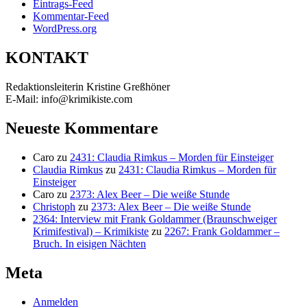
Eintrags-Feed
Kommentar-Feed
WordPress.org
KONTAKT
Redaktionsleiterin Kristine Greßhöner
E-Mail: info@krimikiste.com
Neueste Kommentare
Caro
zu
2431: Claudia Rimkus – Morden für Einsteiger
Claudia Rimkus
zu
2431: Claudia Rimkus – Morden für
Einsteiger
Caro
zu
2373: Alex Beer – Die weiße Stunde
Christoph
zu
2373: Alex Beer – Die weiße Stunde
2364: Interview mit Frank Goldammer (Braunschweiger
Krimifestival) – Krimikiste
zu
2267: Frank Goldammer –
Bruch. In eisigen Nächten
Meta
Anmelden