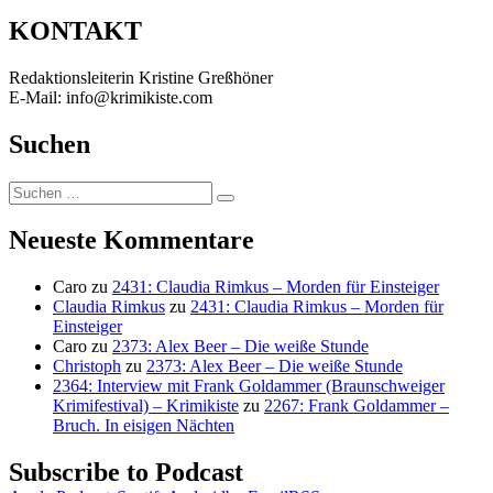
KONTAKT
Redaktionsleiterin Kristine Greßhöner
E-Mail: info@krimikiste.com
Suchen
Suchen
Suchen
nach:
Neueste Kommentare
Caro
zu
2431: Claudia Rimkus – Morden für Einsteiger
Claudia Rimkus
zu
2431: Claudia Rimkus – Morden für
Einsteiger
Caro
zu
2373: Alex Beer – Die weiße Stunde
Christoph
zu
2373: Alex Beer – Die weiße Stunde
2364: Interview mit Frank Goldammer (Braunschweiger
Krimifestival) – Krimikiste
zu
2267: Frank Goldammer –
Bruch. In eisigen Nächten
Subscribe to Podcast