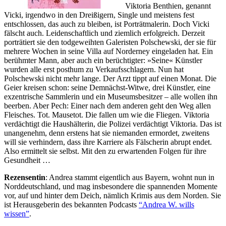
Viktoria Benthien, genannt
Vicki, irgendwo in den Dreißigern, Single und meistens fest
entschlossen, das auch zu bleiben, ist Porträtmalerin. Doch Vicki
fälscht auch. Leidenschaftlich und ziemlich erfolgreich. Derzeit
porträtiert sie den todgeweihten Galeristen Polschewski, der sie für
mehrere Wochen in seine Villa auf Norderney eingeladen hat. Ein
berühmter Mann, aber auch ein berüchtigter: »Seine« Künstler
wurden alle erst posthum zu Verkaufsschlagern. Nun hat
Polschewski nicht mehr lange. Der Arzt tippt auf einen Monat. Die
Geier kreisen schon: seine Demnächst-Witwe, drei Künstler, eine
exzentrische Sammlerin und ein Museumsbesitzer – alle wollen ihn
beerben. Aber Pech: Einer nach dem anderen geht den Weg allen
Fleisches. Tot. Mausetot. Die fallen um wie die Fliegen. Viktoria
verdächtigt die Haushälterin, die Polizei verdächtigt Viktoria. Das ist
unangenehm, denn erstens hat sie niemanden ermordet, zweitens
will sie verhindern, dass ihre Karriere als Fälscherin abrupt endet.
Also ermittelt sie selbst. Mit den zu erwartenden Folgen für ihre
Gesundheit …
Rezensentin
: Andrea stammt eigentlich aus Bayern, wohnt nun in
Norddeutschland, und mag insbesondere die spannenden Momente
vor, auf und hinter dem Deich, nämlich Krimis aus dem Norden. Sie
ist Herausgeberin des bekannten Podcasts
“Andrea W. wills
wissen”
.