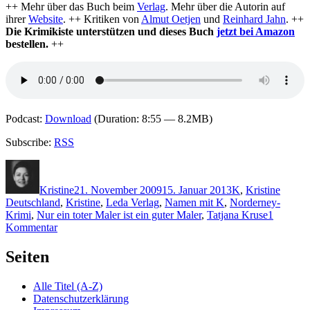
++ Mehr über das Buch beim
Verlag
. Mehr über die Autorin auf
ihrer
Website
. ++ Kritiken von
Almut Oetjen
und
Reinhard Jahn
. ++
Die Krimikiste unterstützen und dieses Buch
jetzt bei Amazon
bestellen.
++
Podcast:
Download
(Duration: 8:55 — 8.2MB)
Subscribe:
RSS
Autor
Veröffentlicht
Kategorien
Schlag
am
Kristine
21. November 2009
15. Januar 2013
K
,
Kristine
Deutschland
,
Kristine
,
Leda Verlag
,
Namen mit K
,
Norderney-
Krimi
,
Nur ein toter Maler ist ein guter Maler
,
Tatjana Kruse
1
zu
Kommentar
KK
274:
Seiten
Tatjana
Kruse
Alle Titel (A-Z)
–
Datenschutzerklärung
Nur