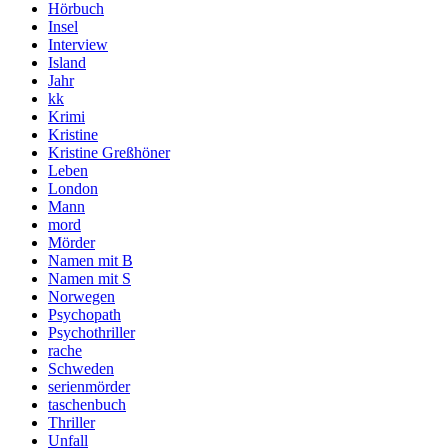
Hörbuch
Insel
Interview
Island
Jahr
kk
Krimi
Kristine
Kristine Greßhöner
Leben
London
Mann
mord
Mörder
Namen mit B
Namen mit S
Norwegen
Psychopath
Psychothriller
rache
Schweden
serienmörder
taschenbuch
Thriller
Unfall