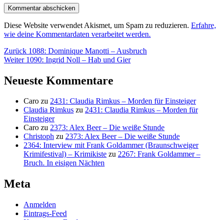
Diese Website verwendet Akismet, um Spam zu reduzieren.
Erfahre,
wie deine Kommentardaten verarbeitet werden.
Beitragsnavigation
Vorheriger
Zurück
1088: Dominique Manotti – Ausbruch
Nächster
Beitrag:
Weiter
1090: Ingrid Noll – Hab und Gier
Beitrag:
Neueste Kommentare
Caro
zu
2431: Claudia Rimkus – Morden für Einsteiger
Claudia Rimkus
zu
2431: Claudia Rimkus – Morden für
Einsteiger
Caro
zu
2373: Alex Beer – Die weiße Stunde
Christoph
zu
2373: Alex Beer – Die weiße Stunde
2364: Interview mit Frank Goldammer (Braunschweiger
Krimifestival) – Krimikiste
zu
2267: Frank Goldammer –
Bruch. In eisigen Nächten
Meta
Anmelden
Eintrags-Feed