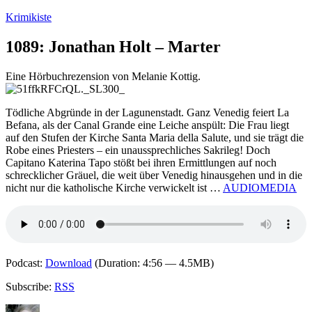
Zum
Krimikiste
Inhalt
springen
1089: Jonathan Holt – Marter
Eine Hörbuchrezension von Melanie Kottig.
Tödliche Abgründe in der Lagunenstadt. Ganz Venedig feiert La
Befana, als der Canal Grande eine Leiche anspült: Die Frau liegt
auf den Stufen der Kirche Santa Maria della Salute, und sie trägt die
Robe eines Priesters – ein unaussprechliches Sakrileg! Doch
Capitano Katerina Tapo stößt bei ihren Ermittlungen auf noch
schrecklicher Gräuel, die weit über Venedig hinausgehen und in die
nicht nur die katholische Kirche verwickelt ist …
AUDIOMEDIA
Podcast:
Download
(Duration: 4:56 — 4.5MB)
Subscribe:
RSS
Autor
Veröffentlicht
Kategorien
Schlagwörter