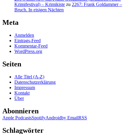
Krimifestival) – Krimikiste
zu
2267: Frank Goldammer –
Bruch. In eisigen Nächten
Meta
Anmelden
Eintrags-Feed
Kommentar-Feed
WordPress.org
Seiten
Alle Titel (A-Z)
Datenschutzerklärung
Impressum
Kontakt
Über
Abonnieren
Apple Podcasts
Spotify
Android
by Email
RSS
Schlagwörter