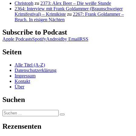
Christoph
zu
2373: Alex Beer – Die weiße Stunde
2364: Interview mit Frank Goldammer (Braunschweiger
Krimifestival) – Krimikiste
zu
2267: Frank Goldammer –
Bruch. In eisigen Nächten
Subscribe to Podcast
Apple Podcasts
Spotify
Android
by Email
RSS
Seiten
Alle Titel (A-Z)
Datenschutzerklärung
Impressum
Kontakt
Über
Suchen
Suchen
Suchen
nach:
Rezensenten