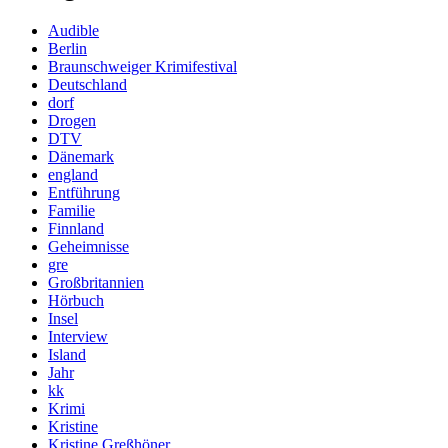
Audible
Berlin
Braunschweiger Krimifestival
Deutschland
dorf
Drogen
DTV
Dänemark
england
Entführung
Familie
Finnland
Geheimnisse
gre
Großbritannien
Hörbuch
Insel
Interview
Island
Jahr
kk
Krimi
Kristine
Kristine Greßhöner