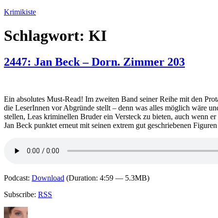
Zum
Krimikiste
Inhalt
springen
Schlagwort:
KI
2447: Jan Beck – Dorn. Zimmer 203
Ein absolutes Must-Read! Im zweiten Band seiner Reihe mit den Prot
die LeserInnen vor Abgründe stellt – denn was alles möglich wäre un
stellen, Leas kriminellen Bruder ein Versteck zu bieten, auch wenn er d
Jan Beck punktet erneut mit seinen extrem gut geschriebenen Figuren u
Podcast:
Download
(Duration: 4:59 — 5.3MB)
Subscribe:
RSS
Autor
Veröffentlicht
Kategorien
Schlagwörter