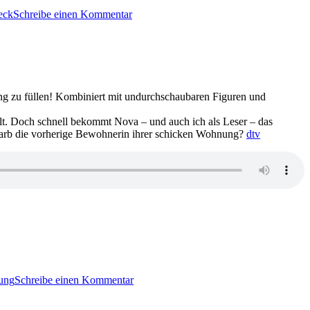
2447:
eck
Schreibe einen Kommentar
Jan
Beck
–
Dorn.
Zimmer
203
nung zu füllen! Kombiniert mit undurchschaubaren Figuren und
t. Doch schnell bekommt Nova – und auch ich als Leser – das
starb die vorherige Bewohnerin ihrer schicken Wohnung?
dtv
zu
2415:
ung
Schreibe einen Kommentar
Ivar
Leon
Menger