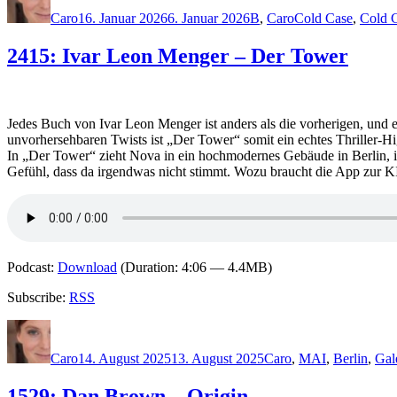
am
Caro
16. Januar 2026
6. Januar 2026
B
,
Caro
Cold Case
,
Cold 
2415: Ivar Leon Menger – Der Tower
Jedes Buch von Ivar Leon Menger ist anders als die vorherigen, und 
unvorhersehbaren Twists ist „Der Tower“ somit ein echtes Thriller-Hi
In „Der Tower“ zieht Nova in ein hochmodernes Gebäude in Berlin, 
Gefühl, dass da irgendwas nicht stimmt. Wozu braucht die App zur 
Podcast:
Download
(Duration: 4:06 — 4.4MB)
Subscribe:
RSS
Autor
Veröffentlicht
Kategorien
Schlagwörter
am
Caro
14. August 2025
13. August 2025
Caro
,
M
AI
,
Berlin
,
Gal
1529: Dan Brown – Origin