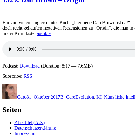
Ein von vielen lang ersehntes Buch: „Der neue Dan Brown ist da!“. 
doch recht gehäuften negativen Rezensionen zu „Origin“, die man in 
in der Krimikiste.
audible
Podcast:
Download
(Duration: 8:17 — 7.6MB)
Subscribe:
RSS
Autor
Veröffentlicht
Kategorien
Schlagwörter
am
Caro
31. Oktober 2017
B
,
Caro
Evolution
,
KI
,
Künstliche Intel
Seiten
Alle Titel (A-Z)
Datenschutzerklärung
Impressum