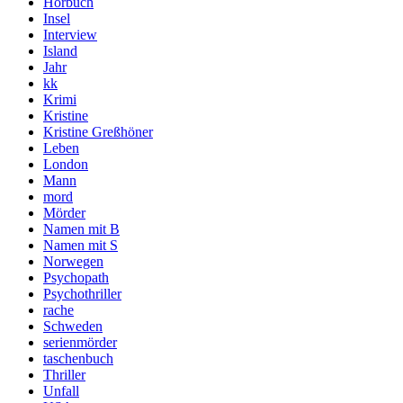
Hörbuch
Insel
Interview
Island
Jahr
kk
Krimi
Kristine
Kristine Greßhöner
Leben
London
Mann
mord
Mörder
Namen mit B
Namen mit S
Norwegen
Psychopath
Psychothriller
rache
Schweden
serienmörder
taschenbuch
Thriller
Unfall