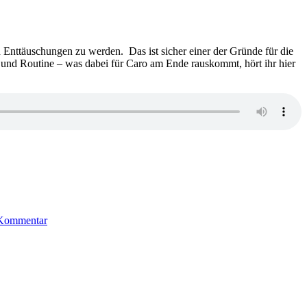
–
Der
Tower
 Enttäuschungen zu werden. Das ist sicher einer der Gründe für die
 und Routine – was dabei für Caro am Ende rauskommt, hört ihr hier
zu
1529:
 Kommentar
Dan
Brown
–
Origin