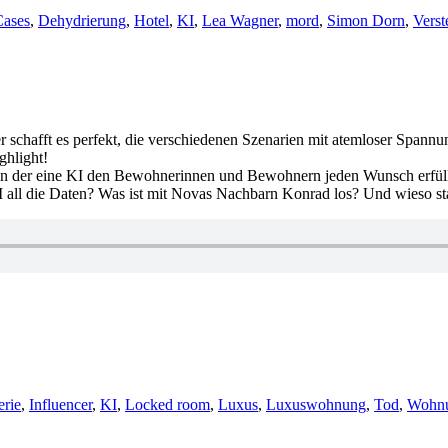
Cases
,
Dehydrierung
,
Hotel
,
KI
,
Lea Wagner
,
mord
,
Simon Dorn
,
Verst
er schafft es perfekt, die verschiedenen Szenarien mit atemloser Span
ghlight!
in der eine KI den Bewohnerinnen und Bewohnern jeden Wunsch erfüll
KI all die Daten? Was ist mit Novas Nachbarn Konrad los? Und wieso 
erie
,
Influencer
,
KI
,
Locked room
,
Luxus
,
Luxuswohnung
,
Tod
,
Wohn