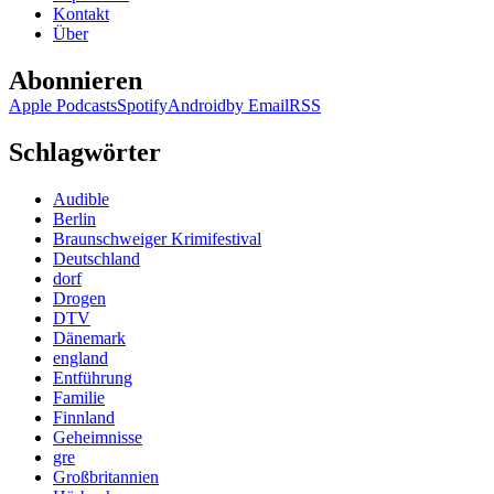
Kontakt
Über
Abonnieren
Apple Podcasts
Spotify
Android
by Email
RSS
Schlagwörter
Audible
Berlin
Braunschweiger Krimifestival
Deutschland
dorf
Drogen
DTV
Dänemark
england
Entführung
Familie
Finnland
Geheimnisse
gre
Großbritannien