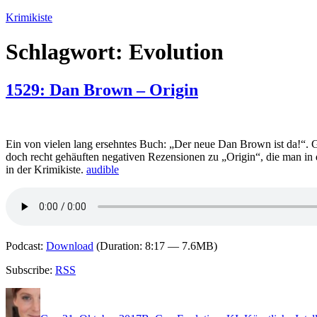
Zum
Krimikiste
Inhalt
springen
Schlagwort:
Evolution
1529: Dan Brown – Origin
Ein von vielen lang ersehntes Buch: „Der neue Dan Brown ist da!“. 
doch recht gehäuften negativen Rezensionen zu „Origin“, die man in 
in der Krimikiste.
audible
Podcast:
Download
(Duration: 8:17 — 7.6MB)
Subscribe:
RSS
Autor
Veröffentlicht
Kategorien
Schlagwörter
am