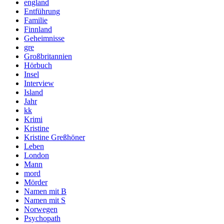
england
Entführung
Familie
Finnland
Geheimnisse
gre
Großbritannien
Hörbuch
Insel
Interview
Island
Jahr
kk
Krimi
Kristine
Kristine Greßhöner
Leben
London
Mann
mord
Mörder
Namen mit B
Namen mit S
Norwegen
Psychopath