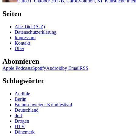
Caro
31. Oktober 2017
B
,
Caro
Evolution
,
KI
,
Künstliche Intel
Seiten
Alle Titel (A-Z)
Datenschutzerklärung
Impressum
Kontakt
Über
Abonnieren
Apple Podcasts
Spotify
Android
by Email
RSS
Schlagwörter
Audible
Berlin
Braunschweiger Krimifestival
Deutschland
dorf
Drogen
DTV
Dänemark